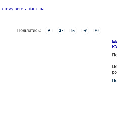
Поділитись:
Е
К
По
— 
Це
ро
По