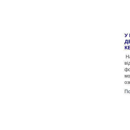
У
Д
К
На
ві
фо
мо
оз
По