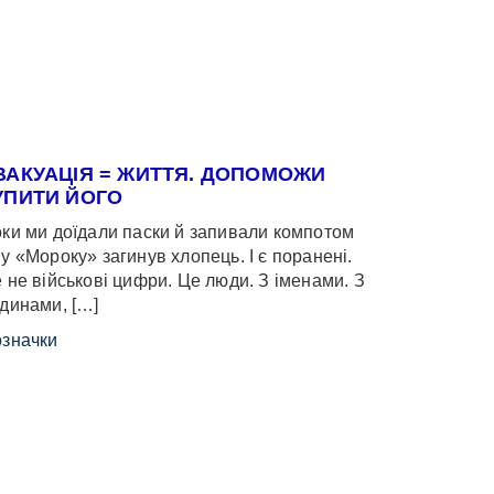
ВАКУАЦІЯ = ЖИТТЯ. ДОПОМОЖИ
УПИТИ ЙОГО
ки ми доїдали паски й запивали компотом
у «Мороку» загинув хлопець. І є поранені.
 не військові цифри. Це люди. З іменами. З
динами, […]
значки