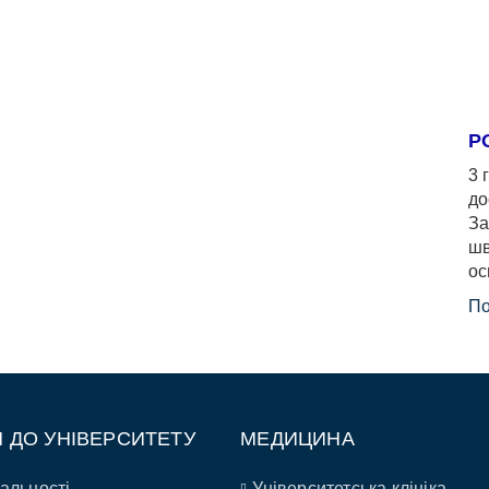
Р
3 
до
За
шв
ос
По
П ДО УНІВЕРСИТЕТУ
МЕДИЦИНА
альності
Університетська клініка