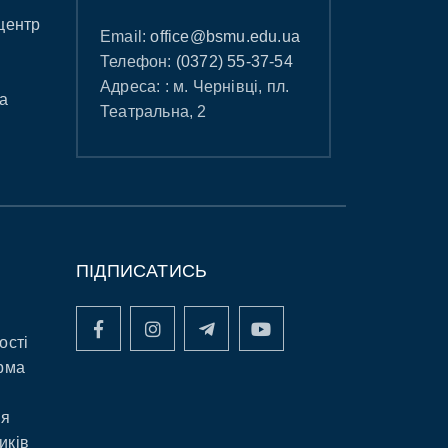
центр
Email:
office@bsmu.edu.ua
Телефон:
(0372) 55-37-54
Адреса: : м. Чернівці, пл.
а
Театральна, 2
ПІДПИСАТИСЬ
ості
рма
ня
иків