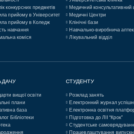
ік конкурсних предметів
Медичний консультативний 
ла прийому в Університет
Медичні Центри
ла прийому в Коледж
Клінічні бази
сть навчання
Навчально-виробнича аптек
альна коміся
Лікувальний відділ
АДАЧУ
СТУДЕНТУ
арти вищої освіти
Розклад занять
льні плани
Електронний журнал успішн
ативна база
Електронна освітня платфо
алог Бібліотеки
Підготовка до ЛІІ “Крок”
отека
Студентське самоврядуван
ародження
Працевлаштування випускн