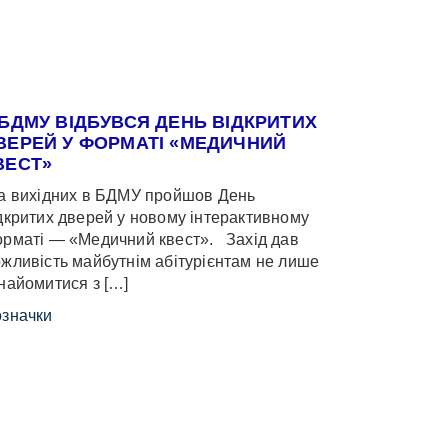
 БДМУ ВІДБУВСЯ ДЕНЬ ВІДКРИТИХ
ВЕРЕЙ У ФОРМАТІ «МЕДИЧНИЙ
ВЕСТ»
 вихідних в БДМУ пройшов День
дкритих дверей у новому інтерактивному
рматі — «Медичний квест». Захід дав
жливість майбутнім абітурієнтам не лише
найомитися з […]
значки