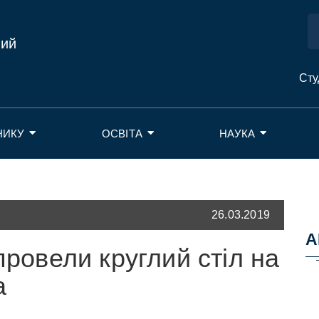
ний
Сту
НИКУ
ОСВІТА
НАУКА
26.03.2019
А
провели круглий стіл на
а