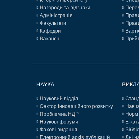
Нагороди та відзнаки
Перел
Адміністрація
Прави
Факультети
Прави
Кафедри
Варті
Вакансії
Прийм
НАУКА
ВИКЛ
Науковий відділ
Станд
Сектор інноваційного розвитку
Навча
Проблемна НДР
Норм
Наукові форуми
E-кат
Фахові видання
Біблі
Електронний архів публікацій
Дні н