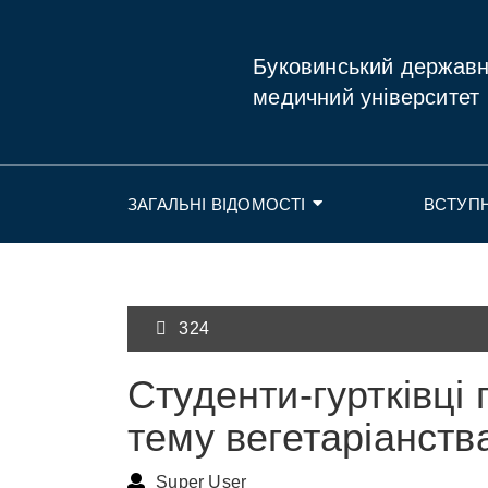
Буковинський держав
медичний університет
ЗАГАЛЬНІ ВІДОМОСТІ
ВСТУП
324
Студенти-гуртківці 
тему вегетаріанств
Super User