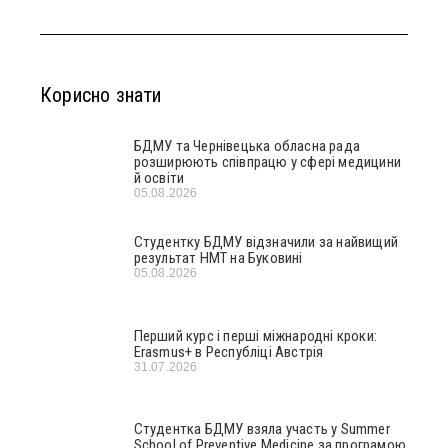
Корисно знати
БДМУ та Чернівецька обласна рада
розширюють співпрацю у сфері медицини
й освіти
05.08.2026
Студентку БДМУ відзначили за найвищий
результат НМТ на Буковині
05.08.2026
Перший курс і перші міжнародні кроки:
Erasmus+ в Республіці Австрія
31.07.2026
Студентка БДМУ взяла участь у Summer
School of Preventive Medicine за програмою