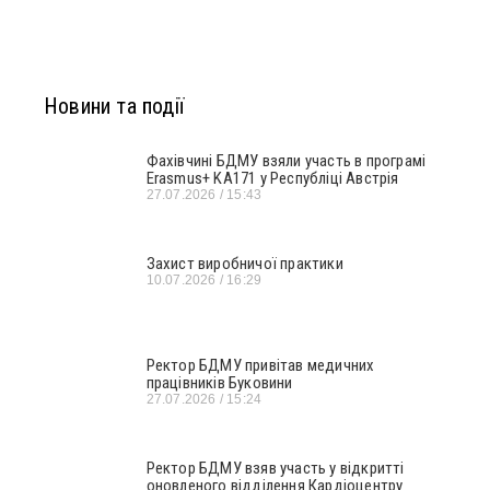
Новини та події
Фахівчині БДМУ взяли участь в програмі
Erasmus+ KA171 у Республіці Австрія
27.07.2026
15:43
Захист виробничої практики
10.07.2026
16:29
Ректор БДМУ привітав медичних
працівників Буковини
27.07.2026
15:24
Ректор БДМУ взяв участь у відкритті
оновленого відділення Кардіоцентру