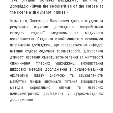
темі. Студент
Соланкі Хардікумар
виступив з
доповіддю
«Given the peculiarities of the corpse at
the scene with gunshot injuries.»
Крім того, Олександр Васильович доповів студентам
результати наукових досліджень співробітників
кафедри судової медицини та медичного
правознавства. Студенти ознайомилися з основними
напрямками досліджень, що проводяться на кафедрі:
питання судово-медичної травматології, діагностика
давності настання смерті, встановлення за життєвості
спричинення тілесних ушкоджень, використання
цифрових методів дослідження в судово-медичній
експертизі. Жваву дискусію та зацікавленість
майбутніх лікарів викликали питання використання
методів кореляційної оптики та лазерних
поляриметричних досліджень у судово-медичних
дослідженнях.