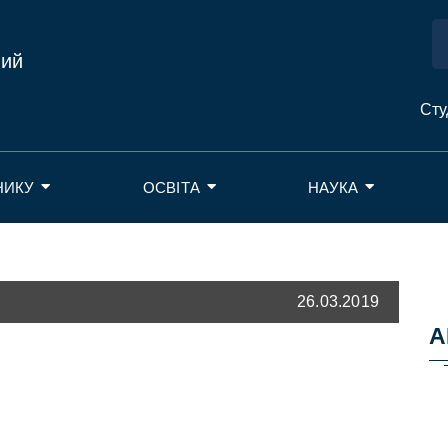
ний
Сту
НИКУ
ОСВІТА
НАУКА
26.03.2019
А