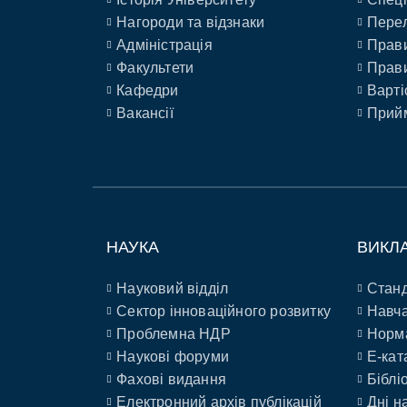
Нагороди та відзнаки
Перел
Адміністрація
Прави
Факультети
Прави
Кафедри
Варті
Вакансії
Прийм
НАУКА
ВИКЛ
Науковий відділ
Станд
Сектор інноваційного розвитку
Навча
Проблемна НДР
Норм
Наукові форуми
E-кат
Фахові видання
Біблі
Електронний архів публікацій
Дні н