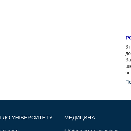
Р
3 
до
За
шв
ос
По
П ДО УНІВЕРСИТЕТУ
МЕДИЦИНА
альності
Університетська клініка