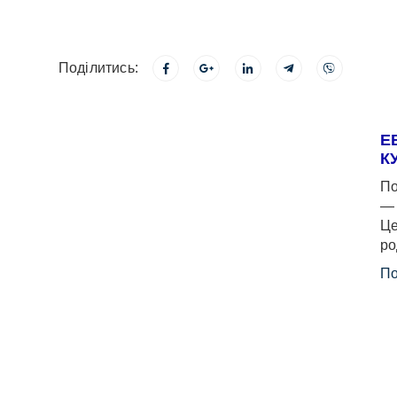
Поділитись:
Е
К
По
— 
Це
ро
По