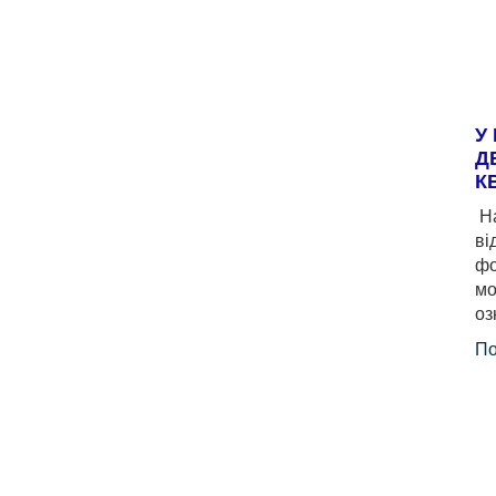
У
Д
К
На
ві
фо
мо
оз
По