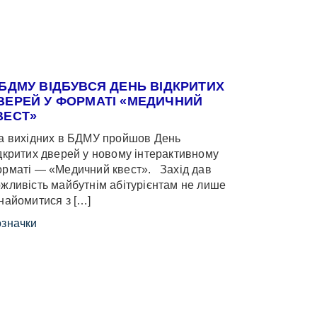
 БДМУ ВІДБУВСЯ ДЕНЬ ВІДКРИТИХ
ВЕРЕЙ У ФОРМАТІ «МЕДИЧНИЙ
ВЕСТ»
 вихідних в БДМУ пройшов День
дкритих дверей у новому інтерактивному
рматі — «Медичний квест». Захід дав
жливість майбутнім абітурієнтам не лише
найомитися з […]
значки