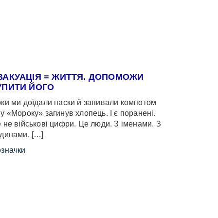
ВАКУАЦІЯ = ЖИТТЯ. ДОПОМОЖИ
УПИТИ ЙОГО
ки ми доїдали паски й запивали компотом
у «Мороку» загинув хлопець. І є поранені.
 не військові цифри. Це люди. З іменами. З
динами, […]
значки