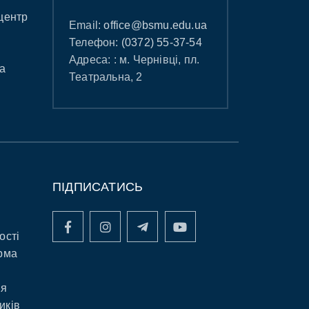
центр
Email:
office@bsmu.edu.ua
Телефон:
(0372) 55-37-54
Адреса: : м. Чернівці, пл.
а
Театральна, 2
ПІДПИСАТИСЬ
ості
рма
ня
иків