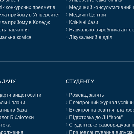
ік конкурсних предметів
Медичний консультативний 
ла прийому в Університет
Медичні Центри
ла прийому в Коледж
Клінічні бази
сть навчання
Навчально-виробнича аптек
альна коміся
Лікувальний відділ
АДАЧУ
СТУДЕНТУ
арти вищої освіти
Розклад занять
льні плани
Електронний журнал успішн
ативна база
Електронна освітня платфо
алог Бібліотеки
Підготовка до ЛІІ “Крок”
отека
Студентське самоврядуван
ародження
Працевлаштування випускн