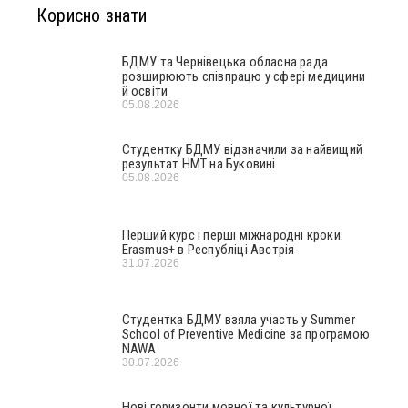
Корисно знати
БДМУ та Чернівецька обласна рада
розширюють співпрацю у сфері медицини
й освіти
05.08.2026
Студентку БДМУ відзначили за найвищий
результат НМТ на Буковині
05.08.2026
Перший курс і перші міжнародні кроки:
Erasmus+ в Республіці Австрія
31.07.2026
Студентка БДМУ взяла участь у Summer
School of Preventive Medicine за програмою
NAWA
30.07.2026
Нові горизонти мовної та культурної