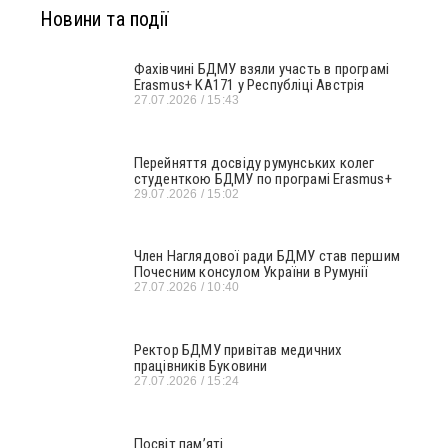
Новини та події
Фахівчині БДМУ взяли участь в програмі
Erasmus+ KA171 у Республіці Австрія
27.07.2026
15:43
Перейняття досвіду румунських колег
студенткою БДМУ по програмі Erasmus+
29.07.2026
15:02
Член Наглядової ради БДМУ став першим
Почесним консулом України в Румунії
27.07.2026
10:40
Ректор БДМУ привітав медичних
працівників Буковини
27.07.2026
15:24
Посвіт пам’яті