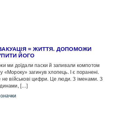
ВАКУАЦІЯ = ЖИТТЯ. ДОПОМОЖИ
УПИТИ ЙОГО
ки ми доїдали паски й запивали компотом
у «Мороку» загинув хлопець. І є поранені.
 не військові цифри. Це люди. З іменами. З
динами, […]
значки