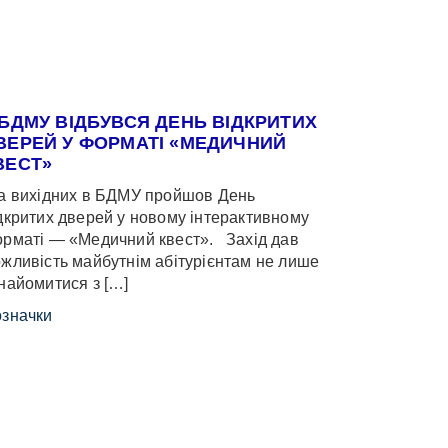
 БДМУ ВІДБУВСЯ ДЕНЬ ВІДКРИТИХ
ВЕРЕЙ У ФОРМАТІ «МЕДИЧНИЙ
ВЕСТ»
 вихідних в БДМУ пройшов День
дкритих дверей у новому інтерактивному
рматі — «Медичний квест». Захід дав
жливість майбутнім абітурієнтам не лише
найомитися з […]
значки