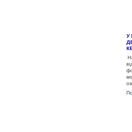
У
Д
К
На
ві
фо
мо
оз
По