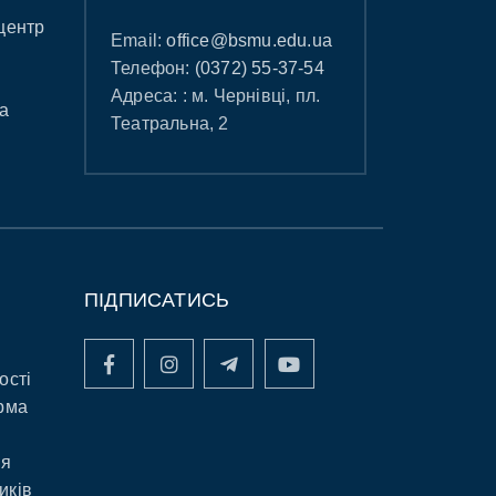
центр
Email:
office@bsmu.edu.ua
Телефон:
(0372) 55-37-54
Адреса: : м. Чернівці, пл.
а
Театральна, 2
ПІДПИСАТИСЬ
ості
рма
ня
иків