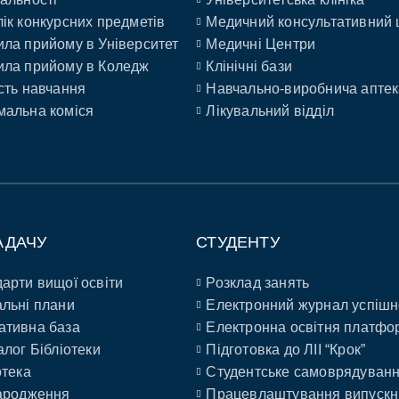
ік конкурсних предметів
Медичний консультативний 
ла прийому в Університет
Медичні Центри
ла прийому в Коледж
Клінічні бази
сть навчання
Навчально-виробнича аптек
альна коміся
Лікувальний відділ
АДАЧУ
СТУДЕНТУ
арти вищої освіти
Розклад занять
льні плани
Електронний журнал успішн
ативна база
Електронна освітня платфо
алог Бібліотеки
Підготовка до ЛІІ “Крок”
отека
Студентське самоврядуван
ародження
Працевлаштування випускн