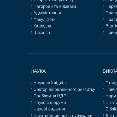
Нагороди та відзнаки
Перел
Адміністрація
Прави
Факультети
Прави
Кафедри
Варті
Вакансії
Прийм
НАУКА
ВИКЛ
Науковий відділ
Станд
Сектор інноваційного розвитку
Навча
Проблемна НДР
Норм
Наукові форуми
E-кат
Фахові видання
Біблі
Електронний архів публікацій
Дні н