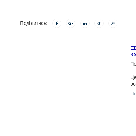
Поділитись:
Е
К
По
— 
Це
ро
По