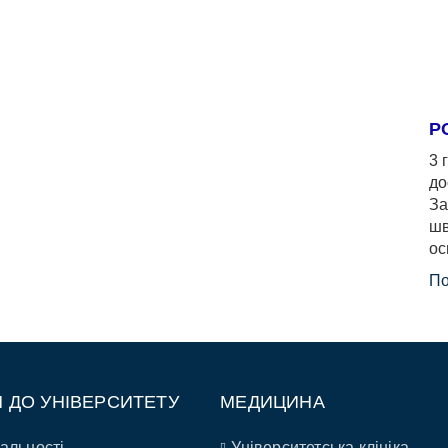
Р
3 
до
За
шв
ос
По
П ДО УНІВЕРСИТЕТУ
МЕДИЦИНА
альності
Університетська клініка