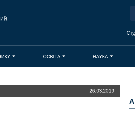
ний
Сту
НИКУ
ОСВІТА
НАУКА
26.03.2019
А