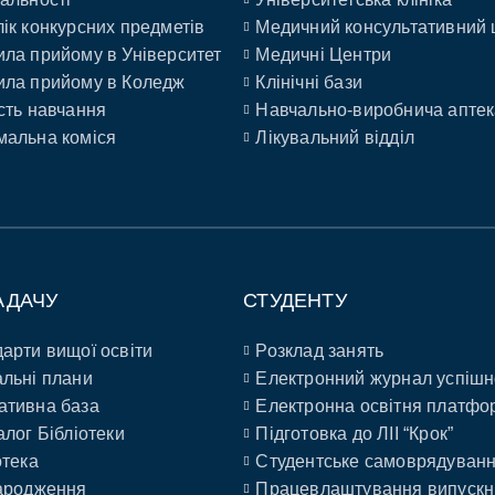
ік конкурсних предметів
Медичний консультативний 
ла прийому в Університет
Медичні Центри
ла прийому в Коледж
Клінічні бази
сть навчання
Навчально-виробнича аптек
альна коміся
Лікувальний відділ
АДАЧУ
СТУДЕНТУ
арти вищої освіти
Розклад занять
льні плани
Електронний журнал успішн
ативна база
Електронна освітня платфо
алог Бібліотеки
Підготовка до ЛІІ “Крок”
отека
Студентське самоврядуван
ародження
Працевлаштування випускн