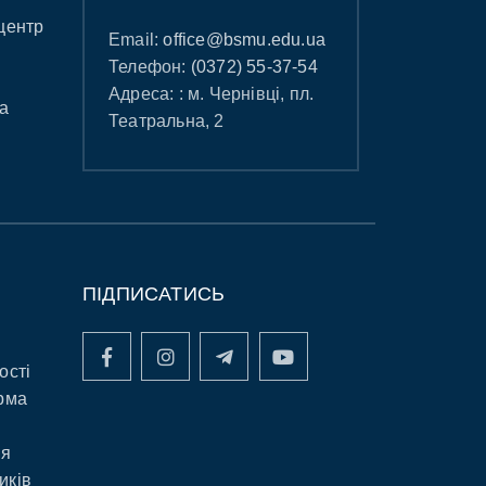
центр
Email:
office@bsmu.edu.ua
Телефон:
(0372) 55-37-54
Адреса: : м. Чернівці, пл.
а
Театральна, 2
ПІДПИСАТИСЬ
ості
рма
ня
иків