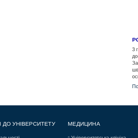
Р
3 
до
За
шв
ос
По
П ДО УНІВЕРСИТЕТУ
МЕДИЦИНА
альності
Університетська клініка