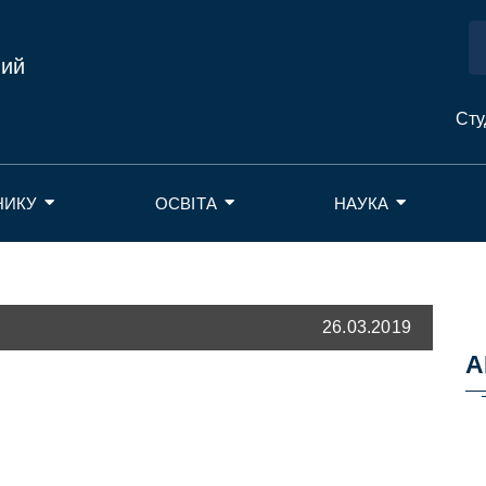
ний
Сту
НИКУ
ОСВІТА
НАУКА
26.03.2019
А