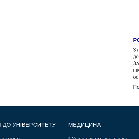
Р
3 
до
За
шв
ос
По
П ДО УНІВЕРСИТЕТУ
МЕДИЦИНА
альності
Університетська клініка