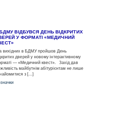
 БДМУ ВІДБУВСЯ ДЕНЬ ВІДКРИТИХ
ВЕРЕЙ У ФОРМАТІ «МЕДИЧНИЙ
ВЕСТ»
 вихідних в БДМУ пройшов День
дкритих дверей у новому інтерактивному
рматі — «Медичний квест». Захід дав
жливість майбутнім абітурієнтам не лише
найомитися з […]
значки