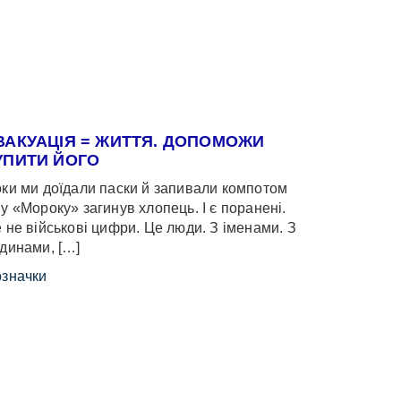
ВАКУАЦІЯ = ЖИТТЯ. ДОПОМОЖИ
УПИТИ ЙОГО
ки ми доїдали паски й запивали компотом
у «Мороку» загинув хлопець. І є поранені.
 не військові цифри. Це люди. З іменами. З
динами, […]
значки