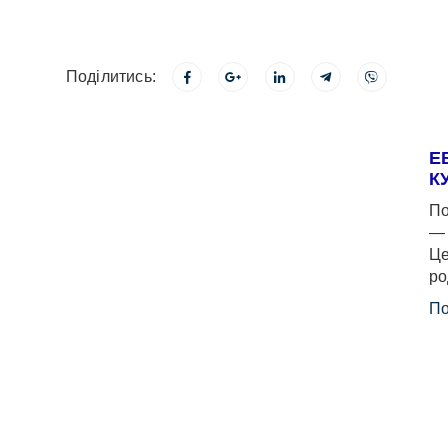
Поділитись:
Е
К
По
— 
Це
ро
По