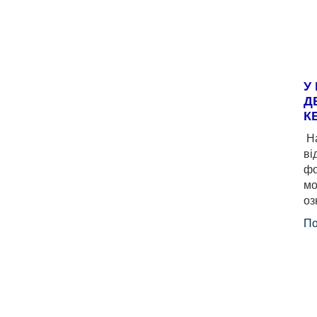
У
Д
К
На
ві
фо
мо
оз
По