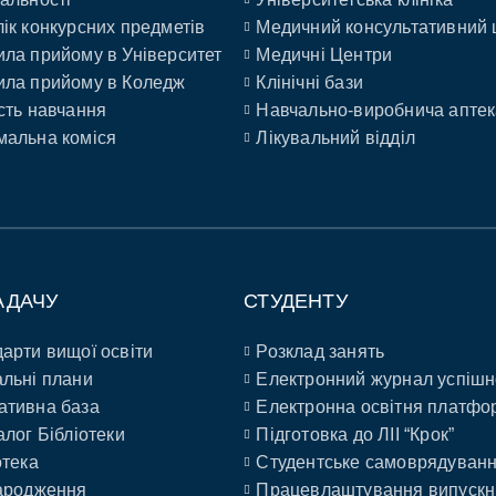
ік конкурсних предметів
Медичний консультативний 
ла прийому в Університет
Медичні Центри
ла прийому в Коледж
Клінічні бази
сть навчання
Навчально-виробнича аптек
альна коміся
Лікувальний відділ
АДАЧУ
СТУДЕНТУ
арти вищої освіти
Розклад занять
льні плани
Електронний журнал успішн
ативна база
Електронна освітня платфо
алог Бібліотеки
Підготовка до ЛІІ “Крок”
отека
Студентське самоврядуван
ародження
Працевлаштування випускн