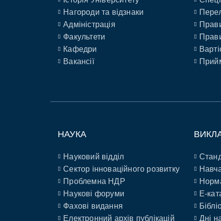
Нагороди та відзнаки
Перел
Адміністрація
Прави
Факультети
Прави
Кафедри
Варті
Вакансії
Прийм
НАУКА
ВИКЛ
Науковий відділ
Станд
Сектор інноваційного розвитку
Навча
Проблемна НДР
Норм
Наукові форуми
E-кат
Фахові видання
Біблі
Електронний архів публікацій
Дні н