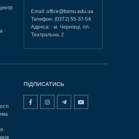
центр
Email:
office@bsmu.edu.ua
Телефон:
(0372) 55-37-54
Адреса: : м. Чернівці, пл.
а
Театральна, 2
ПІДПИСАТИСЬ
ості
рма
ня
иків