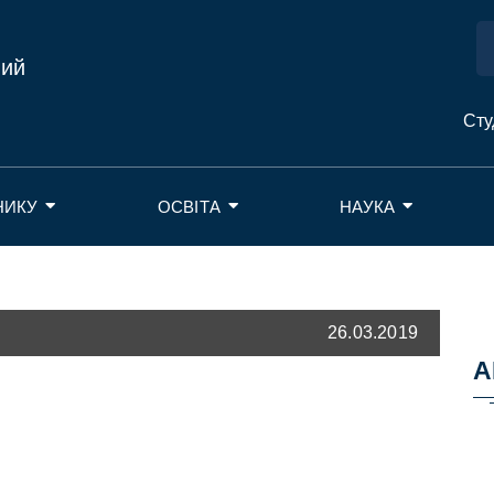
ний
Сту
НИКУ
ОСВІТА
НАУКА
26.03.2019
А