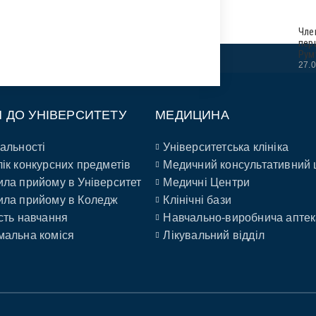
Чле
пер
Рум
27.
П ДО УНІВЕРСИТЕТУ
МЕДИЦИНА
альності
Університетська клініка
ік конкурсних предметів
Медичний консультативний 
ла прийому в Університет
Медичні Центри
ла прийому в Коледж
Клінічні бази
сть навчання
Навчально-виробнича аптек
альна коміся
Лікувальний відділ