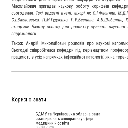
Миколайович пригадав наукову роботу корифеїв кафедр
сьогодення.
Такі видатні вчені, лікарі як С.І.Фланчик, М.Д
С.І.Вахловська, П.М.Гудзенко, Г.У.Беспала, А.Б.Шабаліна, 
створили базову основу для розвитку сучасної наукової
епідеміології.
Також Андрій Миколайович розповів про наукові напрям
Сьогодні співробітники кафедри під керівництвом професо
працюють в усіх напрямках інфекційної патології, як на терен
Корисно знати
БДМУ та Чернівецька обласна рада
розширюють співпрацю у сфері
медицини й освіти
05.08.2026