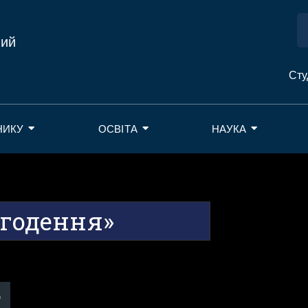
ний
Сту
НИКУ
ОСВІТА
НАУКА
огодення»