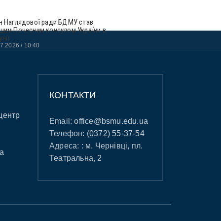
н Наглядової ради БДМУ став
шим Почесним консулом України в
унії
07.2026
10:40
КОНТАКТИ
центр
Email:
office@bsmu.edu.ua
Телефон:
(0372) 55-37-54
Адреса: : м. Чернівці, пл.
а
Театральна, 2