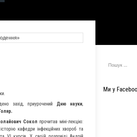
Ми у Facebo
ки.
едено захід, приурочений
Дню науки
,
Голяр.
колайович Сокол
прочитав міні-лекцію:
історію кафедри інфекційних хвороб та
та VI курсів. У своїй розповіді Андрій