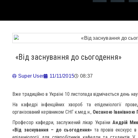
«Від заснування до сьогодення»
Super User
11/11/2015
08:37
Вже традиційно в Україні 10 листопада відмічається день нау
На кафедрі інфекційних хвороб та епідеміології пров
організований керівником СНГ к.мед.н.,
Оксаною Іванівною 
Професор кафедри, заслужений лікар України
Андрій Ми
«Від заснування – до сьогодення»
та провів екскурс в 
епідеміології для співробітників кафедри та студентів V 