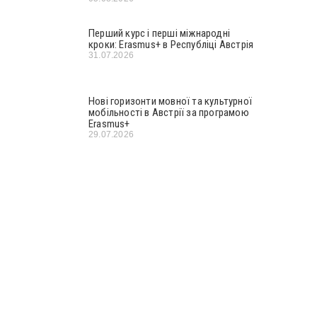
Перший курс і перші міжнародні
кроки: Erasmus+ в Республіці Австрія
31.07.2026
Нові горизонти мовної та культурної
мобільності в Австрії за програмою
Erasmus+
29.07.2026