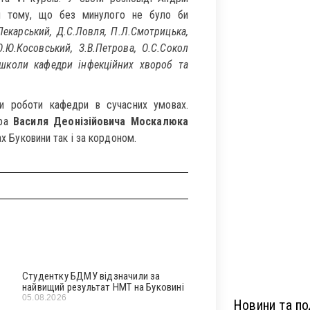
и тому, що без минулого не було би
.Пекарський, Д.С.Ловля, П.Л.Смотрицька,
Ю.Ю.Косовський, З.В.Петрова, О.С.Сокол
 школи кафедри інфекційних хвороб та
ки роботи кафедри в сучасних умовах.
ра
Василя Деонізійовича Москалюка
ах Буковини так і за кордоном.
Студентку БДМУ відзначили за
найвищий результат НМТ на Буковині
05.08.2026
Новини та под