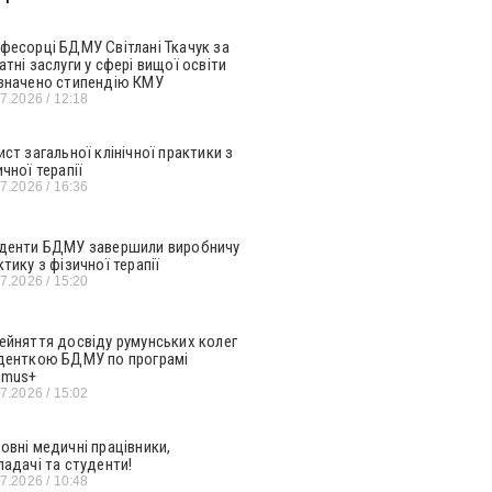
фесорці БДМУ Світлані Ткачук за
атні заслуги у сфері вищої освіти
значено стипендію КМУ
07.2026
12:18
ист загальної клінічної практики з
ичної терапії
07.2026
16:36
денти БДМУ завершили виробничу
ктику з фізичної терапії
07.2026
15:20
ейняття досвіду румунських колег
денткою БДМУ по програмі
smus+
07.2026
15:02
овні медичні працівники,
ладачі та студенти!
07.2026
10:48