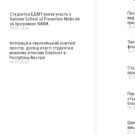
Про
Студентка БДМУ взяла участь у
вид
Summer School of Preventive Medicine
при
за програмою NAWA
29.
30.07.2026
Зах
Інтеграція в європейський освітній
фіз
простір: досвід участі студента в
10.
мовному інтенсиві Erasmus+ в
Республіці Австрія
29.07.2026
Сту
пра
22.
Пер
сту
Era
29.
Шан
вик
27.