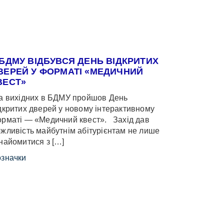
 БДМУ ВІДБУВСЯ ДЕНЬ ВІДКРИТИХ
ВЕРЕЙ У ФОРМАТІ «МЕДИЧНИЙ
ВЕСТ»
 вихідних в БДМУ пройшов День
дкритих дверей у новому інтерактивному
рматі — «Медичний квест». Захід дав
жливість майбутнім абітурієнтам не лише
найомитися з […]
значки