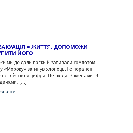
ВАКУАЦІЯ = ЖИТТЯ. ДОПОМОЖИ
УПИТИ ЙОГО
ки ми доїдали паски й запивали компотом
у «Мороку» загинув хлопець. І є поранені.
 не військові цифри. Це люди. З іменами. З
динами, […]
значки