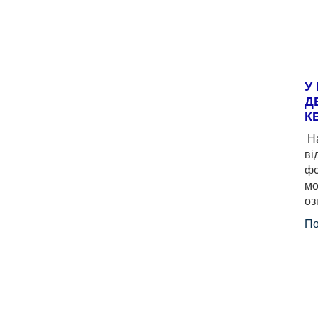
У
Д
К
На
ві
фо
мо
оз
По