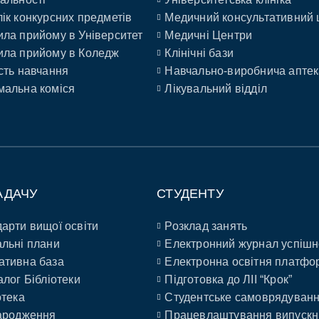
ік конкурсних предметів
Медичний консультативний 
ла прийому в Університет
Медичні Центри
ла прийому в Коледж
Клінічні бази
сть навчання
Навчально-виробнича аптек
альна коміся
Лікувальний відділ
АДАЧУ
СТУДЕНТУ
арти вищої освіти
Розклад занять
льні плани
Електронний журнал успішн
ативна база
Електронна освітня платфо
алог Бібліотеки
Підготовка до ЛІІ “Крок”
отека
Студентське самоврядуван
ародження
Працевлаштування випускн