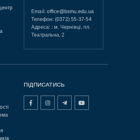
центр
Email:
office@bsmu.edu.ua
Телефон:
(0372) 55-37-54
Адреса: : м. Чернівці, пл.
а
Театральна, 2
ПІДПИСАТИСЬ
ості
рма
ня
иків