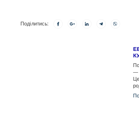
Поділитись:
Е
К
По
— 
Це
ро
По