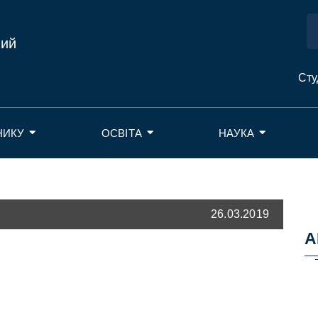
ний
Сту
НИКУ
ОСВІТА
НАУКА
26.03.2019
А