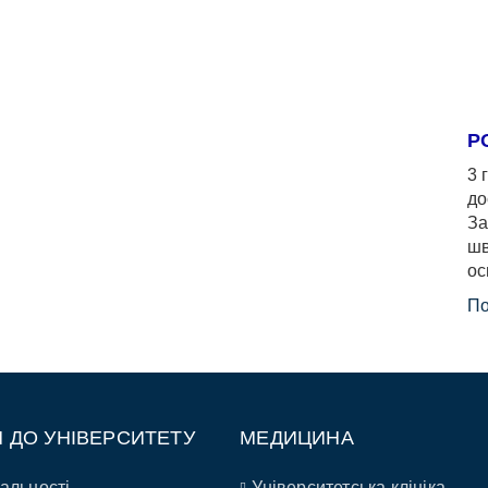
Р
3 
до
За
шв
ос
По
П ДО УНІВЕРСИТЕТУ
МЕДИЦИНА
альності
Університетська клініка