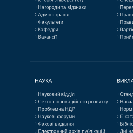
Нагороди та відзнаки
Перел
Адміністрація
Прави
Факультети
Прави
Кафедри
Варті
Вакансії
Прийм
НАУКА
ВИКЛ
Науковий відділ
Станд
Сектор інноваційного розвитку
Навча
Проблемна НДР
Норм
Наукові форуми
E-кат
Фахові видання
Біблі
Електронний архів публікацій
Дні н