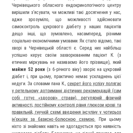
Чернівецького обласного ендокринологічного центру
вирішили з‘ясувати, чи можливі такі досягнення у нас,
адже зрозуміло, що можливості здійснювати
самоконтроль цукрового діабету у наших пацієнтів
дещо інші, що зумовлено, насамперед, різними
соціально-економічними умовами. Як стало відомо, такі
хворі в Чернівецькій області є. Серед них найбільш
успішно керує своїм захворюванням пацієнт К. (з
етичних міркувань не називаємо його прізвище), який
майже 52 роки
(з 6-річного віку) хворіє на цукровий
діабет і, при цьому, практично немає ускладнень цієї
недуги. За словами пана К.,
секрет його успіху полягає
у ретельному дотриманні дієтичних рекомендацій (сам
собі готує «здорові» страви), регулярній фізичній
активності, постійному контролі рівня глюкози крові та
правильній, гнучкій схемі введення інсуліну у чотирьох
ін‘єкціях за базисно-болюсною схемою.
При цьому
ніхто зі знайомих навіть не здогадується про наявність