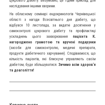
цукрового діабету. Безумовно, це гідний приклад для
наслідування іншими хворими.
На обласному семінарі ендокринологів Чернівецької
області з нагоди Всесвітнього дня діабету, що
відбувся 10 листопада, за видатні досягнення у
самоконтролі цукрового діабету та профілактиці
ускладнень цього захворювання
пацієнта К.
нагороджено грамотою та вручені подарунки
(засоби для самоконтролю, медичні препарати,
продукти діабетичного харчування). Сподіваємося, що
кількість пацієнтів, які блискуче управляють своїм
діабетом, буде збільшуватися.
Зичимо всім здоров‘я
та довголіття!
Корисно знати