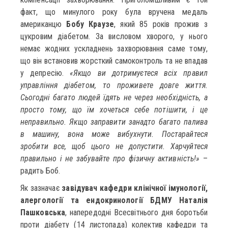
факт, що минулого року була вручена медаль
американцю
Бобу Краузе
, який 85 років прожив з
цукровим діабетом. За висловом хворого, у нього
немає жодних ускладнень захворювання саме тому,
що він встановив жорсткий самоконтроль та не впадав
у депресію.
«Якщо ви дотримуєтеся всіх правил
управління діабетом, то проживете довге життя.
Сьогодні багато людей їдять не через необхідність, а
просто тому, що їм хочеться себе потішити, і це
неправильно. Якщо заправити занадто багато палива
в машину, вона може вибухнути. Постарайтеся
зробити все, щоб цього не допустити. Харчуйтеся
правильно і не забувайте про фізичну активність!»
–
радить Боб.
Як зазначає
завідувач кафедри клінічної імунології,
алергології та ендокринології БДМУ Наталія
Пашковська
, напередодні Всесвітнього дня боротьби
проти діабету (14 листопада) колектив кафедри та