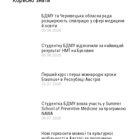
БДМУ та Чернівецька обласна рада
розширюють співпрацю у сфері медицини
й освіти
05.08.2026
Студентку БДМУ відзначили за найвищий
результат НМТ на Буковині
05.08.2026
Перший курс і перші міжнародні кроки:
Erasmus+ в Республіці Австрія
31.07.2026
Студентка БДМУ взяла участь у Summer
School of Preventive Medicine за програмою
NAWA
30.07.2026
Нові горизонти мовної та культурної
мобільності в Австрії за програмою