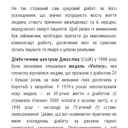
Не так страшний сам цукровий діабет, як його
ускладнення, що значно погіршують якість життя
людини, стають причиною інвалідизації та й, нерідко,
передчасної смерті пацієнтів. Щоб ризик їх виникнення
був найнижчим, необхідно прагнути до максимальної
компенсації діабету, досягнення якої за сумісних
зусиль пацієнта та лікаря є цілком реальним.
Діабетичним центром Джосліна
(США) у 1948 році
була заснована спеціальна
медаль «Victory»,
яка
спочатку вручалася людям, що прожили з діабетом 25
і більше років, на знак визнання їхніх досягнень у
боротьбі з хворобою.
У 1970-х роках започаткували
нову медаль – за 50-річне життя з діабетом (її
отримали близько 5000 чоловік у всьому світі), а у
1996 році – нагороду за 75-річний (!) «стаж»
захворювання
. Цікаво, що всі «номінанти» практично не
мали ускладнень діабету за рахунок гарної
компенсації захворювання. Приголомшливим є той