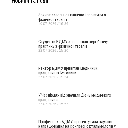
Новини та події
Захист загальної клінічної практики з
фізичної терапії
10.07.2026
16:36
Студенти БДМУ завершили виробничу
практику з фізичної терапії
22.07.2026
15:20
Ректор БДМУ привітав медичних
працівників Буковини
27.07.2026
15:24
У Чернівцях відзначили День медичного
працівника
27.07.2026
15:57
Професорка БДМУ презентувала наукові
напрацювання на конгресі офтальмологів у