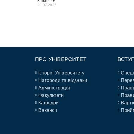
Erasmus+
29.07.2026
ПРО УНІВЕРСИТЕТ
ВСТУ
Історія Університету
Спеці
Нагороди та відзнаки
Перел
Адміністрація
Прави
Факультети
Прави
Кафедри
Варті
Вакансії
Прийм