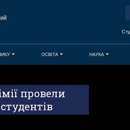
ний
Сту
НИКУ
ОСВІТА
НАУКА
імії провели
 студентів