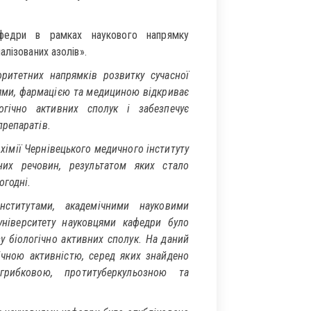
афедри в рамках наукового напрямку
алізованих азолів».
ритетних напрямків розвитку сучасної
гіями, фармацією та медициною відкриває
гічно активних сполук і забезпечує
препаратів.
 хімії Чернівецького медичного інституту
них речовин, результатом яких стало
огодні.
нститутами, академічними науковими
ніверситету науковцями кафедри було
зу біологічно активних сполук. На даний
чною активністю, серед яких знайдено
грибковою, протитуберкульозною та