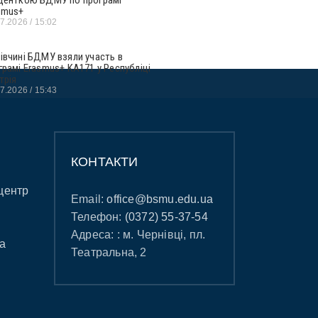
smus+
07.2026
15:02
івчині БДМУ взяли участь в
грамі Erasmus+ KA171 у Республіці
трія
07.2026
15:43
КОНТАКТИ
центр
Email:
office@bsmu.edu.ua
Телефон:
(0372) 55-37-54
Адреса: : м. Чернівці, пл.
а
Театральна, 2