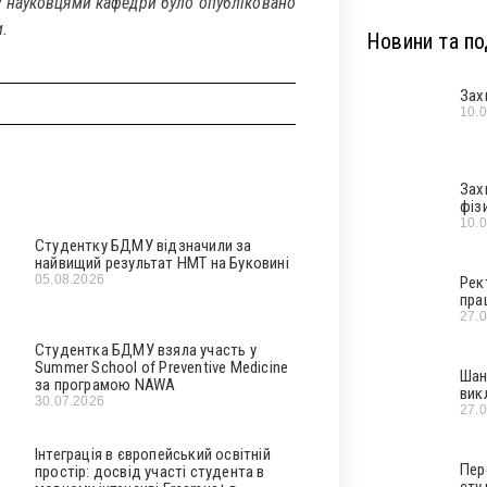
у науковцями кафедри було опубліковано
.
Новини та под
Зах
10.
Зах
фіз
10.
Студентку БДМУ відзначили за
найвищий результат НМТ на Буковині
05.08.2026
Рек
пра
27.
Студентка БДМУ взяла участь у
Summer School of Preventive Medicine
Шан
за програмою NAWA
вик
30.07.2026
27.
Інтеграція в європейський освітній
Пер
простір: досвід участі студента в
сту