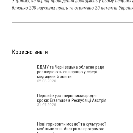
У цілому, за період проведення досліджень у цьому напрямк
близько 200 наукових праць та отримано 20 патентів України
Корисно знати
БДМУ та Чернівецька обласна рада
розширюють співпрацю у сфері
медицини й освіти
05.08.2026
Перший курс і перші міжнародні
кроки: Erasmus+ в Республіці Австрія
31.07.2026
Нові горизонти мовної та культурної
мобільності в Австрії за програмою