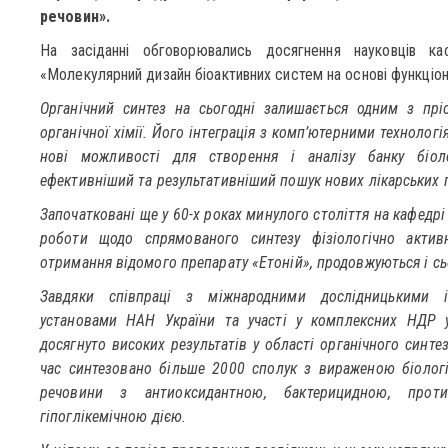
речовин».
На засіданні обговорювались досягнення науковців к
«Молекулярний дизайн біоактивних систем на основі функціон
Органічний синтез на сьогодні залишається одним з пріо
органічної хімії. Його інтеграція з комп’ютерними техноло
нові можливості для створення і аналізу банку біоло
ефективніший та результативніший пошук нових лікарських 
Започатковані ще у 60-х роках минулого століття на кафедрі
роботи щодо спрямованого синтезу фізіологічно актив
отримання відомого препарату «Етоній», продовжуються і сь
Завдяки співпраці з міжнародними дослідницькими і
установами НАН України та участі у комплексних НДР у
досягнуто високих результатів у області органічного синте
час синтезовано більше 2000 сполук з вираженою біологі
речовини з антиоксидантною, бактерицидною, проти
гіпоглікемічною дією.