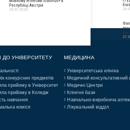
мовному інтенсиві Erasmus+ в
Era
Республіці Австрія
29.
29.07.2026
Фах
про
Авс
27.
П ДО УНІВЕРСИТЕТУ
МЕДИЦИНА
альності
Університетська клініка
ік конкурсних предметів
Медичний консультативний 
ла прийому в Університет
Медичні Центри
ла прийому в Коледж
Клінічні бази
сть навчання
Навчально-виробнича аптек
альна коміся
Лікувальний відділ