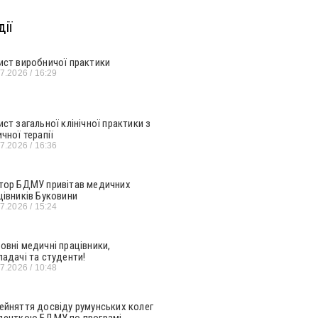
ії
ист виробничої практики
07.2026
16:29
ист загальної клінічної практики з
ичної терапії
07.2026
16:36
тор БДМУ привітав медичних
цівників Буковини
07.2026
15:24
овні медичні працівники,
ладачі та студенти!
07.2026
10:48
ейняття досвіду румунських колег
денткою БДМУ по програмі