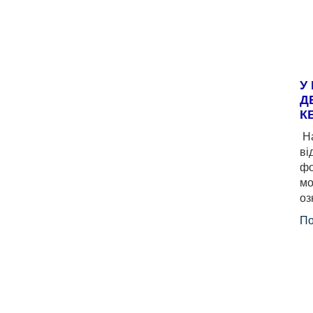
У
Д
К
На
ві
фо
мо
оз
По