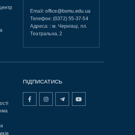
центр
Email:
office@bsmu.edu.ua
Телефон:
(0372) 55-37-54
Адреса: : м. Чернівці, пл.
а
Театральна, 2
ПІДПИСАТИСЬ
ості
рма
ня
иків