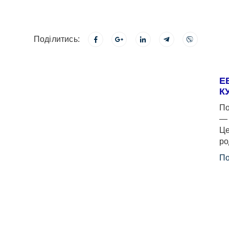
Поділитись:
Е
К
По
— 
Це
ро
По