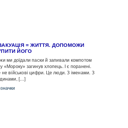
ВАКУАЦІЯ = ЖИТТЯ. ДОПОМОЖИ
УПИТИ ЙОГО
ки ми доїдали паски й запивали компотом
у «Мороку» загинув хлопець. І є поранені.
 не військові цифри. Це люди. З іменами. З
динами, […]
значки