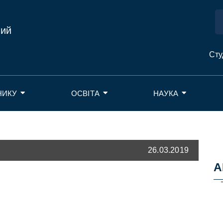
ний
Сту
НИКУ
ОСВІТА
НАУКА
26.03.2019
А