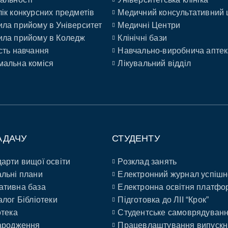
ік конкурсних предметів
Медичний консультативний 
ла прийому в Університет
Медичні Центри
ла прийому в Коледж
Клінічні бази
сть навчання
Навчально-виробнича аптек
альна коміся
Лікувальний відділ
АДАЧУ
СТУДЕНТУ
арти вищої освіти
Розклад занять
льні плани
Електронний журнал успішн
ативна база
Електронна освітня платфо
алог Бібліотеки
Підготовка до ЛІІ “Крок”
отека
Студентське самоврядуван
ародження
Працевлаштування випускн