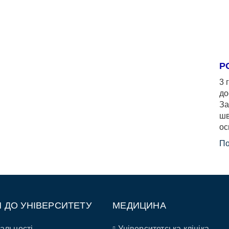
Р
3 
до
За
шв
ос
По
П ДО УНІВЕРСИТЕТУ
МЕДИЦИНА
альності
Університетська клініка