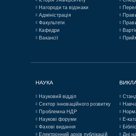
Нагороди та відзнаки
Перел
Адміністрація
Прави
Факультети
Прави
Кафедри
Варті
Вакансії
Прийм
НАУКА
ВИКЛ
Науковий відділ
Станд
Сектор інноваційного розвитку
Навча
Проблемна НДР
Норм
Наукові форуми
E-кат
Фахові видання
Біблі
Електронний архів публікацій
Дні н