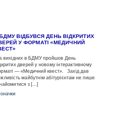
 БДМУ ВІДБУВСЯ ДЕНЬ ВІДКРИТИХ
ВЕРЕЙ У ФОРМАТІ «МЕДИЧНИЙ
ВЕСТ»
 вихідних в БДМУ пройшов День
дкритих дверей у новому інтерактивному
рматі — «Медичний квест». Захід дав
жливість майбутнім абітурієнтам не лише
найомитися з […]
значки