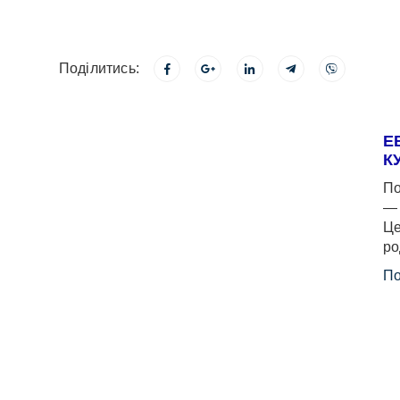
Поділитись:
Е
К
По
— 
Це
ро
По