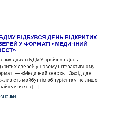
 БДМУ ВІДБУВСЯ ДЕНЬ ВІДКРИТИХ
ВЕРЕЙ У ФОРМАТІ «МЕДИЧНИЙ
ВЕСТ»
 вихідних в БДМУ пройшов День
дкритих дверей у новому інтерактивному
рматі — «Медичний квест». Захід дав
жливість майбутнім абітурієнтам не лише
найомитися з […]
значки