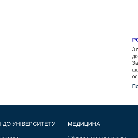
Р
3 
до
За
шв
ос
По
П ДО УНІВЕРСИТЕТУ
МЕДИЦИНА
альності
Університетська клініка