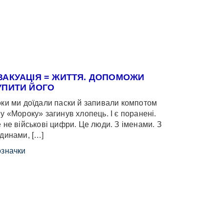
ВАКУАЦІЯ = ЖИТТЯ. ДОПОМОЖИ
УПИТИ ЙОГО
ки ми доїдали паски й запивали компотом
у «Мороку» загинув хлопець. І є поранені.
 не військові цифри. Це люди. З іменами. З
динами, […]
значки