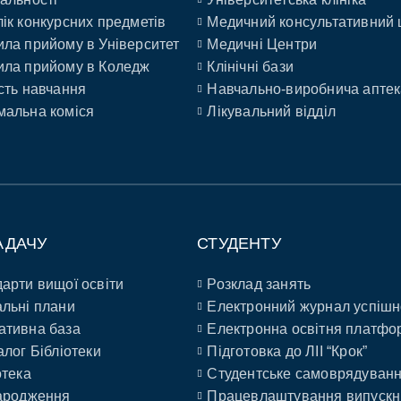
ік конкурсних предметів
Медичний консультативний 
ла прийому в Університет
Медичні Центри
ла прийому в Коледж
Клінічні бази
сть навчання
Навчально-виробнича аптек
альна коміся
Лікувальний відділ
АДАЧУ
СТУДЕНТУ
арти вищої освіти
Розклад занять
льні плани
Електронний журнал успішн
ативна база
Електронна освітня платфо
алог Бібліотеки
Підготовка до ЛІІ “Крок”
отека
Студентське самоврядуван
ародження
Працевлаштування випускн