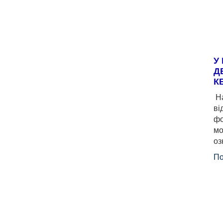
У
Д
К
На
ві
фо
мо
оз
По