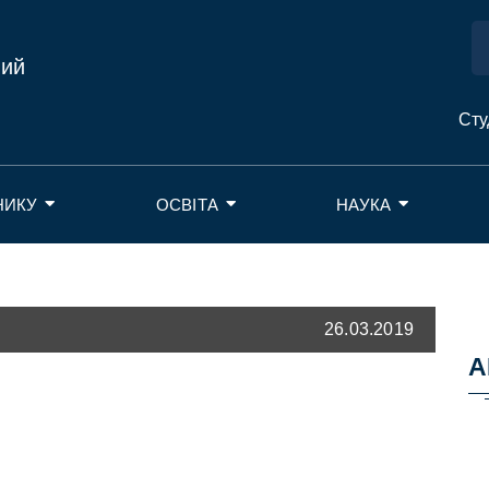
ний
Сту
НИКУ
ОСВІТА
НАУКА
26.03.2019
А