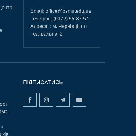
центр
Email:
office@bsmu.edu.ua
Телефон:
(0372) 55-37-54
Адреса: : м. Чернівці, пл.
а
Театральна, 2
ПІДПИСАТИСЬ
ості
рма
ня
иків