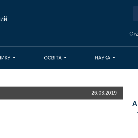
ний
Сту
НИКУ
ОСВІТА
НАУКА
26.03.2019
А