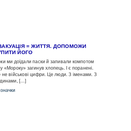
ВАКУАЦІЯ = ЖИТТЯ. ДОПОМОЖИ
УПИТИ ЙОГО
ки ми доїдали паски й запивали компотом
у «Мороку» загинув хлопець. І є поранені.
 не військові цифри. Це люди. З іменами. З
динами, […]
значки