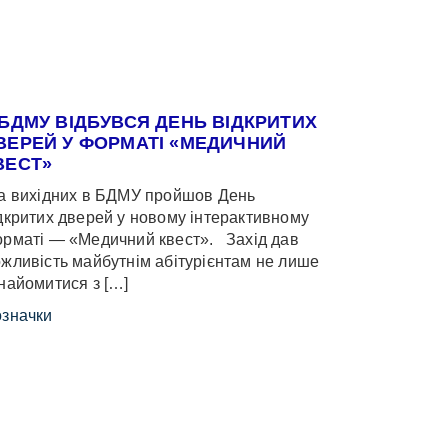
 БДМУ ВІДБУВСЯ ДЕНЬ ВІДКРИТИХ
ВЕРЕЙ У ФОРМАТІ «МЕДИЧНИЙ
ВЕСТ»
 вихідних в БДМУ пройшов День
дкритих дверей у новому інтерактивному
рматі — «Медичний квест». Захід дав
жливість майбутнім абітурієнтам не лише
найомитися з […]
значки