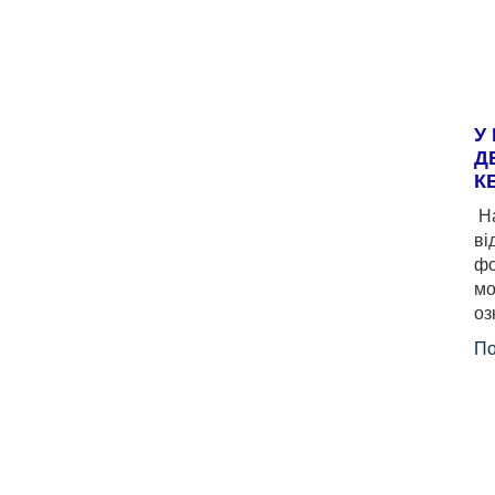
У
Д
К
На
ві
фо
мо
оз
По