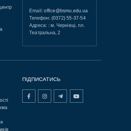
центр
Email:
office@bsmu.edu.ua
Телефон:
(0372) 55-37-54
Адреса: : м. Чернівці, пл.
а
Театральна, 2
ПІДПИСАТИСЬ
ості
рма
ня
иків