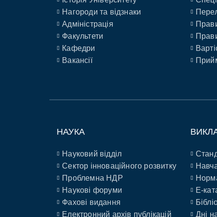
Нагороди та відзнаки
Перел
Адміністрація
Прави
Факультети
Прави
Кафедри
Варті
Вакансії
Прийм
НАУКА
ВИКЛ
Науковий відділ
Станд
Сектор інноваційного розвитку
Навча
Проблемна НДР
Норм
Наукові форуми
E-кат
Фахові видання
Біблі
Електронний архів публікацій
Дні н