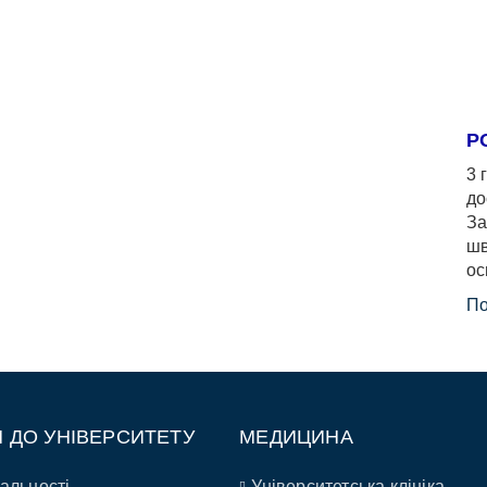
Р
3 
до
За
шв
ос
По
П ДО УНІВЕРСИТЕТУ
МЕДИЦИНА
альності
Університетська клініка