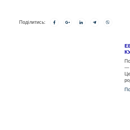
Поділитись:
Е
К
По
— 
Це
ро
По