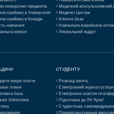
ік конкурсних предметів
Медичний консультативний 
ла прийому в Університет
Медичні Центри
ла прийому в Коледж
Клінічні бази
сть навчання
Навчально-виробнича аптек
альна коміся
Лікувальний відділ
АДАЧУ
СТУДЕНТУ
арти вищої освіти
Розклад занять
льні плани
Електронний журнал успішн
ативна база
Електронна освітня платфо
алог Бібліотеки
Підготовка до ЛІІ “Крок”
отека
Студентське самоврядуван
ародження
Працевлаштування випускн