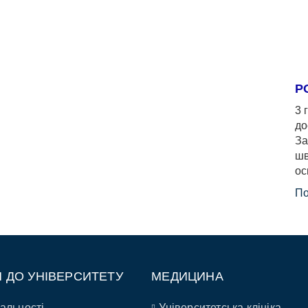
Р
3 
до
За
шв
ос
По
П ДО УНІВЕРСИТЕТУ
МЕДИЦИНА
альності
Університетська клініка