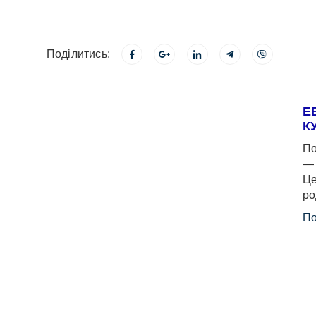
Поділитись:
Е
К
По
— 
Це
ро
По