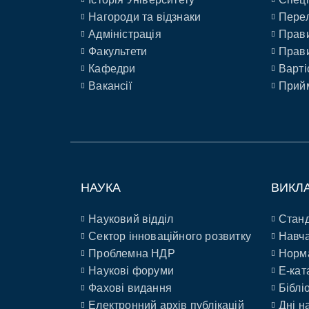
Нагороди та відзнаки
Перел
Адміністрація
Прави
Факультети
Прави
Кафедри
Варті
Вакансії
Прийм
НАУКА
ВИКЛ
Науковий відділ
Станд
Сектор інноваційного розвитку
Навча
Проблемна НДР
Норм
Наукові форуми
E-кат
Фахові видання
Біблі
Електронний архів публікацій
Дні н