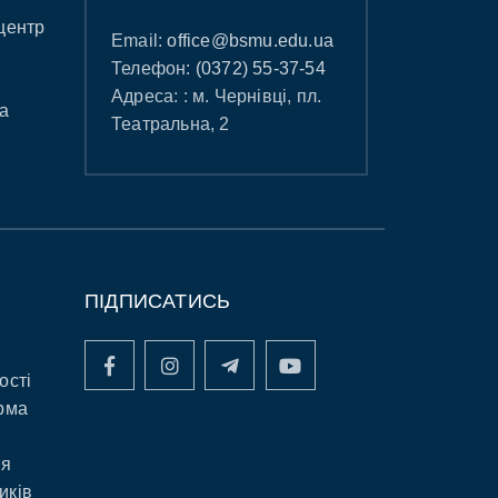
центр
Email:
office@bsmu.edu.ua
Телефон:
(0372) 55-37-54
Адреса: : м. Чернівці, пл.
а
Театральна, 2
ПІДПИСАТИСЬ
ості
рма
ня
иків