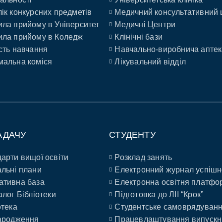
ік конкурсних предметів
Медичний консультативний 
ла прийому в Університет
Медичні Центри
ла прийому в Коледж
Клінічні бази
сть навчання
Навчально-виробнича аптек
альна коміся
Лікувальний відділ
АДАЧУ
СТУДЕНТУ
арти вищої освіти
Розклад занять
льні плани
Електронний журнал успішн
ативна база
Електронна освітня платфо
алог Бібліотеки
Підготовка до ЛІІ “Крок”
отека
Студентське самоврядуван
ародження
Працевлаштування випускн