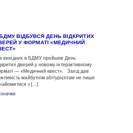
 БДМУ ВІДБУВСЯ ДЕНЬ ВІДКРИТИХ
ВЕРЕЙ У ФОРМАТІ «МЕДИЧНИЙ
ВЕСТ»
 вихідних в БДМУ пройшов День
дкритих дверей у новому інтерактивному
рматі — «Медичний квест». Захід дав
жливість майбутнім абітурієнтам не лише
найомитися з […]
значки