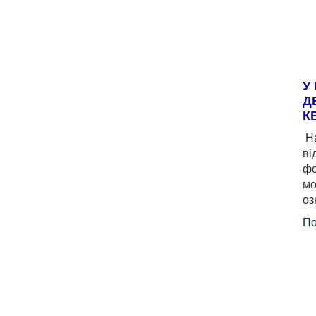
У
Д
К
На
ві
фо
мо
оз
По