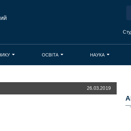
ний
Сту
НИКУ
ОСВІТА
НАУКА
26.03.2019
А