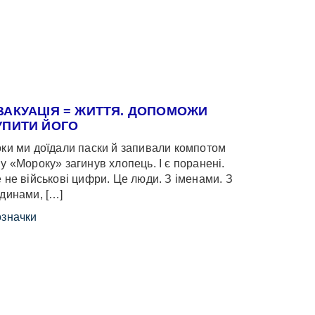
ВАКУАЦІЯ = ЖИТТЯ. ДОПОМОЖИ
УПИТИ ЙОГО
ки ми доїдали паски й запивали компотом
у «Мороку» загинув хлопець. І є поранені.
 не військові цифри. Це люди. З іменами. З
динами, […]
значки