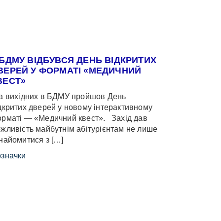
 БДМУ ВІДБУВСЯ ДЕНЬ ВІДКРИТИХ
ВЕРЕЙ У ФОРМАТІ «МЕДИЧНИЙ
ВЕСТ»
 вихідних в БДМУ пройшов День
дкритих дверей у новому інтерактивному
рматі — «Медичний квест». Захід дав
жливість майбутнім абітурієнтам не лише
найомитися з […]
значки