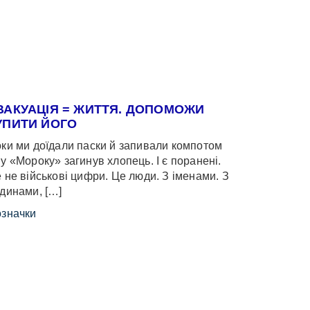
ВАКУАЦІЯ = ЖИТТЯ. ДОПОМОЖИ
УПИТИ ЙОГО
ки ми доїдали паски й запивали компотом
у «Мороку» загинув хлопець. І є поранені.
 не військові цифри. Це люди. З іменами. З
динами, […]
значки