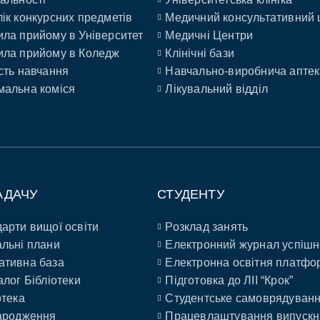
ік конкурсних предметів
Медичний консультативний 
ла прийому в Університет
Медичні Центри
ла прийому в Коледж
Клінічні бази
сть навчання
Навчально-виробнича аптек
альна коміся
Лікувальний відділ
АДАЧУ
СТУДЕНТУ
арти вищої освіти
Розклад занять
льні плани
Електронний журнал успішн
ативна база
Електронна освітня платфо
алог Бібліотеки
Підготовка до ЛІІ “Крок”
отека
Студентське самоврядуван
ародження
Працевлаштування випускн