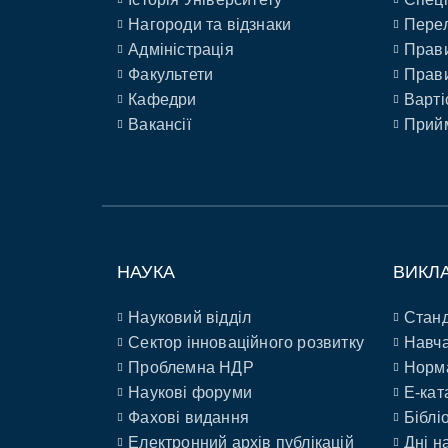
Нагороди та відзнаки
Перел
Адміністрація
Прави
Факультети
Прави
Кафедри
Варті
Вакансії
Прийм
НАУКА
ВИКЛ
Науковий відділ
Станд
Сектор інноваційного розвитку
Навча
Проблемна НДР
Норм
Наукові форуми
E-кат
Фахові видання
Біблі
Електронний архів публікацій
Дні н