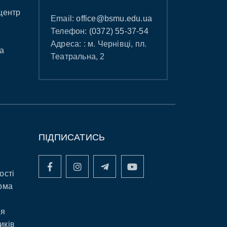
центр
Email:
office@bsmu.edu.ua
Телефон:
(0372) 55-37-54
Адреса: : м. Чернівці, пл.
а
Театральна, 2
ПІДПИСАТИСЬ
ості
рма
ня
иків