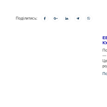
Поділитись:
Е
К
По
— 
Це
ро
По