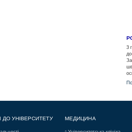
Р
3 
до
За
шв
ос
По
П ДО УНІВЕРСИТЕТУ
МЕДИЦИНА
альності
Університетська клініка