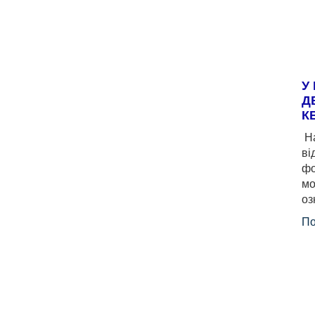
У
Д
К
На
ві
фо
мо
оз
По