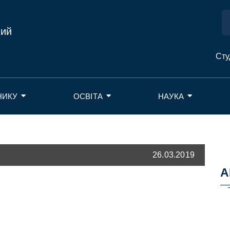
ний
Сту
НИКУ
ОСВІТА
НАУКА
26.03.2019
А