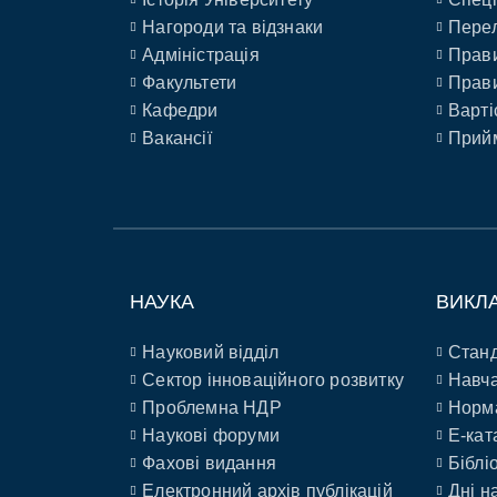
Нагороди та відзнаки
Перел
Адміністрація
Прави
Факультети
Прави
Кафедри
Варті
Вакансії
Прийм
НАУКА
ВИКЛ
Науковий відділ
Станд
Сектор інноваційного розвитку
Навча
Проблемна НДР
Норм
Наукові форуми
E-кат
Фахові видання
Біблі
Електронний архів публікацій
Дні н