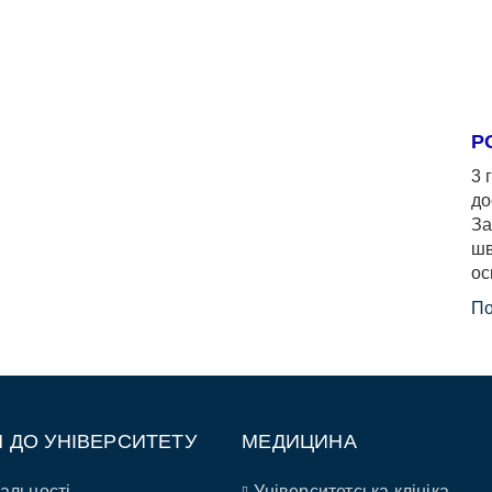
Р
3 
до
За
шв
ос
По
П ДО УНІВЕРСИТЕТУ
МЕДИЦИНА
альності
Університетська клініка