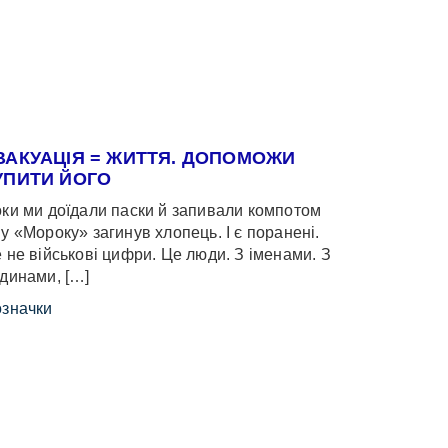
ВАКУАЦІЯ = ЖИТТЯ. ДОПОМОЖИ
УПИТИ ЙОГО
ки ми доїдали паски й запивали компотом
у «Мороку» загинув хлопець. І є поранені.
 не військові цифри. Це люди. З іменами. З
динами, […]
значки