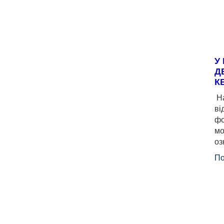
У
Д
К
На
ві
фо
мо
оз
По