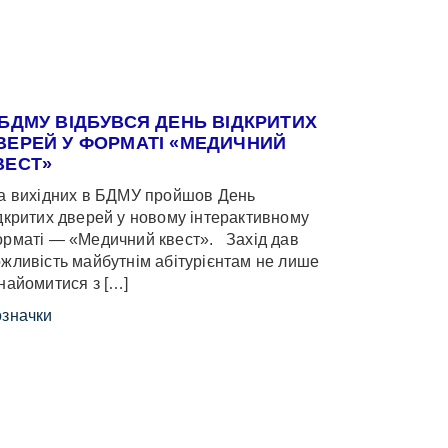
 БДМУ ВІДБУВСЯ ДЕНЬ ВІДКРИТИХ
ВЕРЕЙ У ФОРМАТІ «МЕДИЧНИЙ
ВЕСТ»
 вихідних в БДМУ пройшов День
дкритих дверей у новому інтерактивному
рматі — «Медичний квест». Захід дав
жливість майбутнім абітурієнтам не лише
найомитися з […]
значки