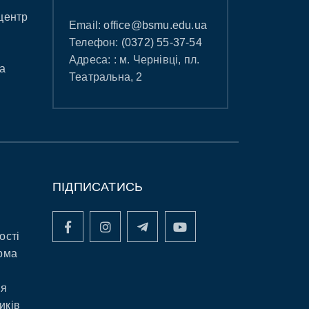
центр
Email:
office@bsmu.edu.ua
Телефон:
(0372) 55-37-54
Адреса: : м. Чернівці, пл.
а
Театральна, 2
ПІДПИСАТИСЬ
ості
рма
ня
иків