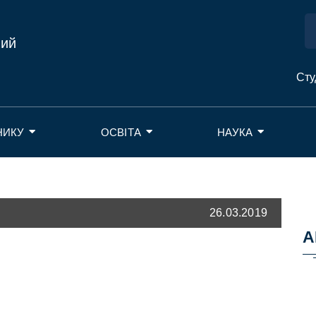
ний
Сту
НИКУ
ОСВІТА
НАУКА
26.03.2019
А