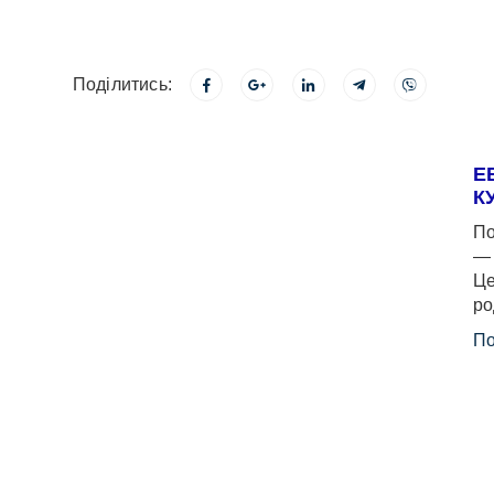
Поділитись:
Е
К
По
— 
Це
ро
По