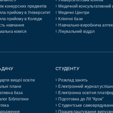
ік конкурсних предметів
Медичний консультативний 
ла прийому в Університет
Медичні Центри
ла прийому в Коледж
Клінічні бази
сть навчання
Навчально-виробнича аптек
альна коміся
Лікувальний відділ
АДАЧУ
СТУДЕНТУ
арти вищої освіти
Розклад занять
льні плани
Електронний журнал успішн
ативна база
Електронна освітня платфо
алог Бібліотеки
Підготовка до ЛІІ “Крок”
отека
Студентське самоврядуван
ародження
Працевлаштування випускн