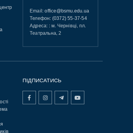
центр
Email:
office@bsmu.edu.ua
Телефон:
(0372) 55-37-54
Адреса: : м. Чернівці, пл.
а
Театральна, 2
ПІДПИСАТИСЬ
ості
рма
ня
иків