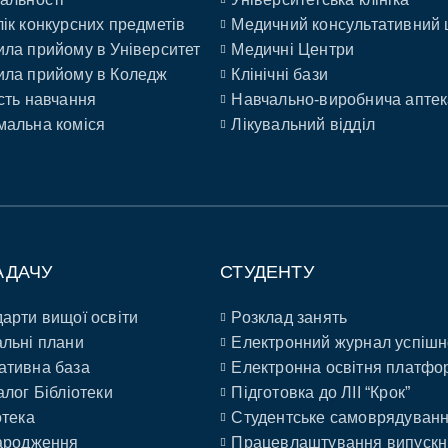
ік конкурсних предметів
Медичний консультативний 
ла прийому в Університет
Медичні Центри
ла прийому в Коледж
Клінічні бази
сть навчання
Навчально-виробнича аптек
альна коміся
Лікувальний відділ
АДАЧУ
СТУДЕНТУ
арти вищої освіти
Розклад занять
льні плани
Електронний журнал успішн
ативна база
Електронна освітня платфо
алог Бібліотеки
Підготовка до ЛІІ “Крок”
отека
Студентське самоврядуван
ародження
Працевлаштування випускн