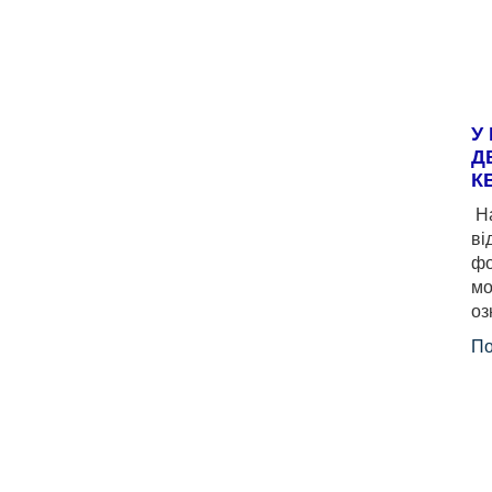
У
Д
К
На
ві
фо
мо
оз
По