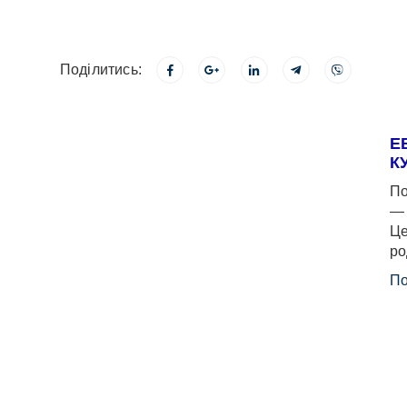
Поділитись:
Е
К
По
— 
Це
ро
По