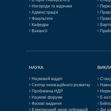
Нагороди та відзнаки
Перел
Адміністрація
Прави
Факультети
Прави
Кафедри
Варті
Вакансії
Прийм
НАУКА
ВИКЛ
Науковий відділ
Станд
Сектор інноваційного розвитку
Навча
Проблемна НДР
Норм
Наукові форуми
E-кат
Фахові видання
Біблі
Електронний архів публікацій
Дні н