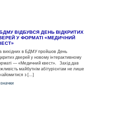
 БДМУ ВІДБУВСЯ ДЕНЬ ВІДКРИТИХ
ВЕРЕЙ У ФОРМАТІ «МЕДИЧНИЙ
ВЕСТ»
 вихідних в БДМУ пройшов День
дкритих дверей у новому інтерактивному
рматі — «Медичний квест». Захід дав
жливість майбутнім абітурієнтам не лише
найомитися з […]
значки