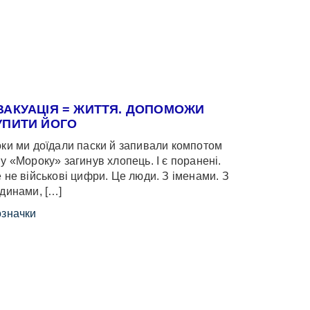
ВАКУАЦІЯ = ЖИТТЯ. ДОПОМОЖИ
УПИТИ ЙОГО
ки ми доїдали паски й запивали компотом
у «Мороку» загинув хлопець. І є поранені.
 не військові цифри. Це люди. З іменами. З
динами, […]
значки