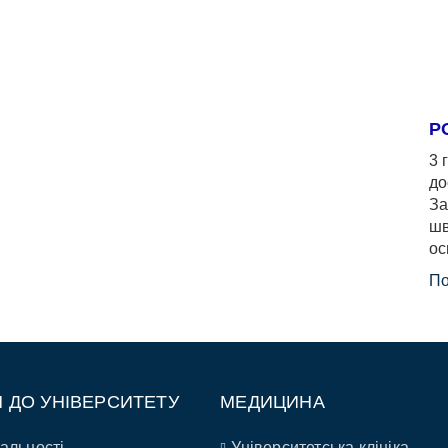
Р
3 
до
За
шв
ос
По
П ДО УНІВЕРСИТЕТУ
МЕДИЦИНА
альності
Університетська клініка