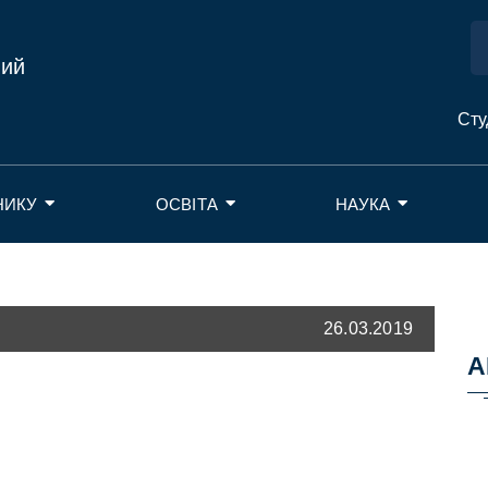
ний
Сту
НИКУ
ОСВІТА
НАУКА
26.03.2019
А