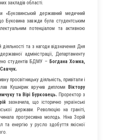
них закладів області.
и «Буковинський державний медичний
 що Буковина завжди була студентським
електуальним потенціалом та активною
й діяльності та з нагоди відзначення Дня
державної адміністрації, Департаменту
джено студентів БДМУ –
Богдана Хомка,
 Савчук.
вну просвітницьку діяльність, привітали і
ослав Кушнірик вручив дипломи
Віктору
мчуку та Вірі Бурковець.
Проректор з
рій
зазначила, що історично українські
ської держави. Революцію на граніті,
чинала прогресивна молодь. Ніна Зорій
л та енергію у русло здобуття якісної
ого.