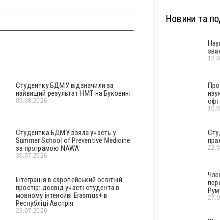
Новини та под
Нау
зва
15.
Студентку БДМУ відзначили за
Про
найвищий результат НМТ на Буковині
нау
офт
05.08.2026
10.
Студентка БДМУ взяла участь у
Сту
Summer School of Preventive Medicine
пра
за програмою NAWA
22.
30.07.2026
Чле
Інтеграція в європейський освітній
пер
простір: досвід участі студента в
Рум
мовному інтенсиві Erasmus+ в
27.
Республіці Австрія
29.07.2026