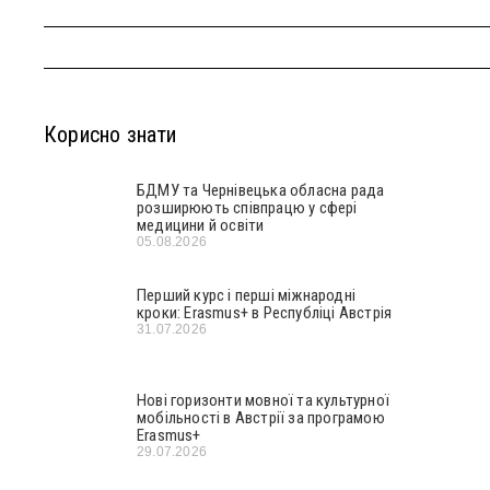
Корисно знати
БДМУ та Чернівецька обласна рада
розширюють співпрацю у сфері
медицини й освіти
05.08.2026
Перший курс і перші міжнародні
кроки: Erasmus+ в Республіці Австрія
31.07.2026
Нові горизонти мовної та культурної
мобільності в Австрії за програмою
Erasmus+
29.07.2026