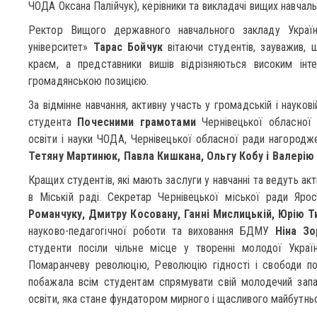
ЧОДА Оксана Палійчук), керівники та викладачі вищих навчаль
Ректор Вищого державного навчального закладу Україн
університет»
Тарас Бойчук
вітаючи студентів, зауважив,
краєм, а представники вишів відрізняються високим інт
громадянською позицією.
За відмінне навчання, активну участь у громадській і наукові
студента
Почесними грамотами
Чернівецької обласної 
освіти і науки ЧОДА, Чернівецької обласної ради нагоро
Тетяну Мартинюк, Павла Кишкана, Ольгу Кобу і Валерію
Кращих студентів, які мають заслуги у навчанні та ведуть акти
в Міській раді. Секретар Чернівецької міської ради Яр
Романчуку, Дмитру Косовану, Ганні Мислицькій, Юрію Ти
науково-педагогічної роботи та виховання БДМУ
Ніна Зо
студенти посіли чільне місце у творенні молодої Україн
Помаранчеву революцію, Революцію гідності і свободи по
побажала всім студентам спрямувати свій молодечий запа
освіти, яка стане фундатором мирного і щасливого майбутнь