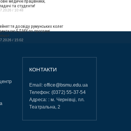
овні медичні працівники,
ладачі та студенти!
07.2026
10:48
ейняття досвіду румунських колег
денткою БДМУ по програмі
smus+
07.2026
15:02
КОНТАКТИ
центр
Email:
office@bsmu.edu.ua
Телефон:
(0372) 55-37-54
Адреса: : м. Чернівці, пл.
а
Театральна, 2