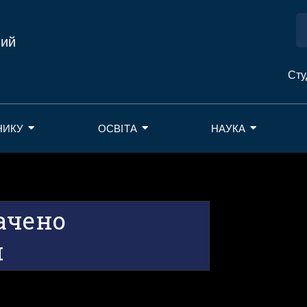
ний
Сту
НИКУ
ОСВІТА
НАУКА
ачено
и