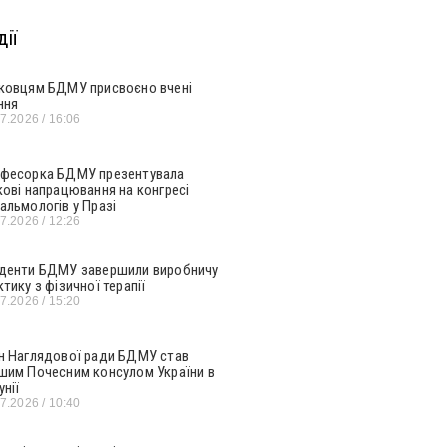
ії
ковцям БДМУ присвоєно вчені
ння
07.2026
16:06
фесорка БДМУ презентувала
кові напрацювання на конгресі
альмологів у Празі
07.2026
12:26
денти БДМУ завершили виробничу
ктику з фізичної терапії
07.2026
15:20
н Наглядової ради БДМУ став
шим Почесним консулом України в
унії
07.2026
10:40