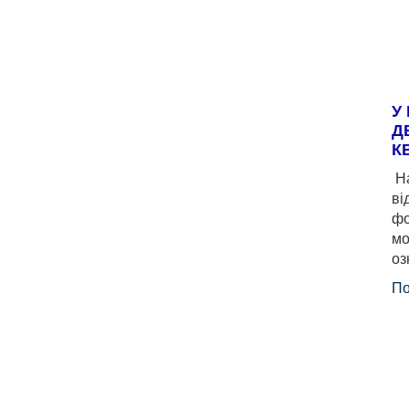
У
Д
К
На
ві
фо
мо
оз
По