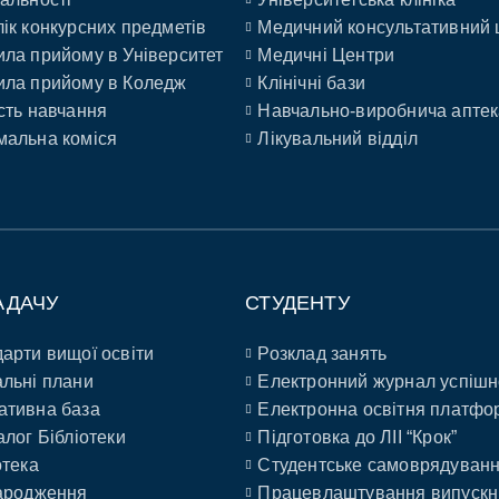
ік конкурсних предметів
Медичний консультативний 
ла прийому в Університет
Медичні Центри
ла прийому в Коледж
Клінічні бази
сть навчання
Навчально-виробнича аптек
альна коміся
Лікувальний відділ
АДАЧУ
СТУДЕНТУ
арти вищої освіти
Розклад занять
льні плани
Електронний журнал успішн
ативна база
Електронна освітня платфо
алог Бібліотеки
Підготовка до ЛІІ “Крок”
отека
Студентське самоврядуван
ародження
Працевлаштування випускн