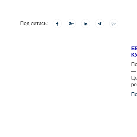
Поділитись:
Е
К
По
— 
Це
ро
По