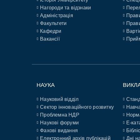
Нагороди та відзнаки
Перел
Адміністрація
Прави
Факультети
Прави
Кафедри
Варті
Вакансії
Прийм
НАУКА
ВИКЛ
Науковий відділ
Станд
Сектор інноваційного розвитку
Навча
Проблемна НДР
Норм
Наукові форуми
E-кат
Фахові видання
Біблі
Електронний архів публікацій
Дні н