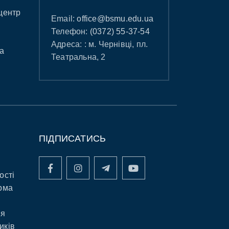
центр
Email:
office@bsmu.edu.ua
Телефон:
(0372) 55-37-54
Адреса: : м. Чернівці, пл.
а
Театральна, 2
ПІДПИСАТИСЬ
ості
рма
ня
иків