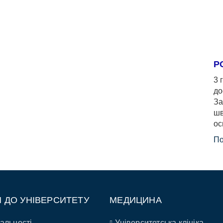
Р
3 
до
За
шв
ос
По
П ДО УНІВЕРСИТЕТУ
МЕДИЦИНА
альності
Університетська клініка