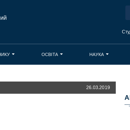
ний
Сту
НИКУ
ОСВІТА
НАУКА
26.03.2019
А