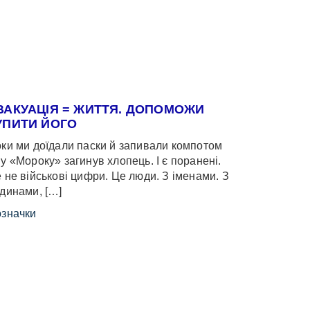
ВАКУАЦІЯ = ЖИТТЯ. ДОПОМОЖИ
УПИТИ ЙОГО
ки ми доїдали паски й запивали компотом
у «Мороку» загинув хлопець. І є поранені.
 не військові цифри. Це люди. З іменами. З
динами, […]
значки