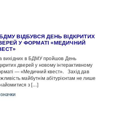
 БДМУ ВІДБУВСЯ ДЕНЬ ВІДКРИТИХ
ВЕРЕЙ У ФОРМАТІ «МЕДИЧНИЙ
ВЕСТ»
 вихідних в БДМУ пройшов День
дкритих дверей у новому інтерактивному
рматі — «Медичний квест». Захід дав
жливість майбутнім абітурієнтам не лише
найомитися з […]
значки