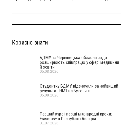
Корисно знати
БДМУ та Чернівецька обласна рада
розширюють співпрацю у сфері медицини
й освіти
05.08.2026
Студентку БДМУ відзначили за найвищий
результат НМТ на Буковині
05.08.2026
Перший курс і перші міжнародні кроки:
Erasmus+ в Республіці Австрія
31.07.2026