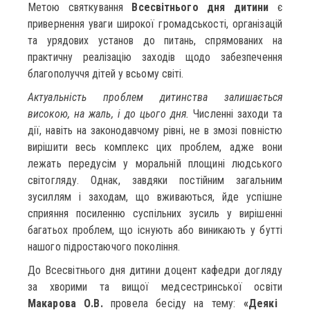
Метою святкування
Всесвітнього дня дитини
є
привернення уваги широкої громадськості, організацій
та урядових установ до питань, спрямованих на
практичну реалізацію заходів щодо забезпечення
благополуччя дітей у всьому світі.
Актуальність проблем дитинства залишається
високою, на жаль, і до цього дня.
Численні заходи та
дії, навіть на законодавчому рівні, не в змозі повністю
вирішити весь комплекс цих проблем, адже вони
лежать передусім у моральній площині людського
світогляду. Однак, завдяки постійним загальним
зусиллям і заходам, що вживаються, йде успішне
сприяння посиленню суспільних зусиль у вирішенні
багатьох проблем, що існують або виникають у бутті
нашого підростаючого покоління.
До Всесвітнього дня дитини доцент кафедри догляду
за хворими та вищої медсестринської освіти
Макарова О.В.
провела бесіду на тему:
«Деякі