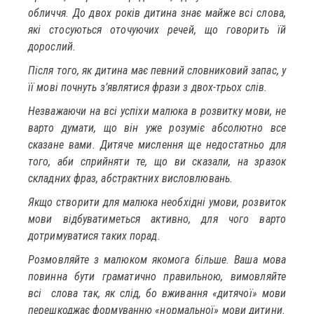
обличчя. До двох років дитина знає майже всі слова,
які стосуються оточуючих речей, що говорить їй
дорослий.
Після того, як дитина має певний словниковий запас, у
її мові почнуть з’являтися фрази з двох-трьох слів.
Незважаючи на всі успіхи малюка в розвитку мови, не
варто думати, що він уже розуміє абсолютно все
сказане вами. Дитяче мислення ще недостатньо для
того, аби сприйняти те, що ви сказали, на зразок
складних фраз, абстрактних висловлювань.
Якщо створити для малюка необхідні умови, розвиток
мови відбуватиметься активно, для чого варто
дотримуватися таких порад.
Розмовляйте з малюком якомога більше. Ваша мова
повинна бути граматично правильною, вимовляйте
всі слова так, як слід, бо вживання «дитячої» мови
перешкоджає формуванню «нормальної» мови дитини.