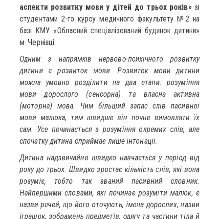
аспекти розвитку мови у дітей до трьох років»
зі
студентами 2-го курсу медичного факультету №2 на
базі КМУ «Обласний спеціалізований будинок дитини»
м. Чернівці.
Одним з напрямків нервово-психічного розвитку
дитини є розвиток мови. Розвиток мови дитини
можна умовно розділити на два етапи: розуміння
мови дорослого (сенсорна) та власна активна
(моторна) мова. Чим більший запас слів пасивної
мови малюка, тим швидше він почне вимовляти їх
сам. Усе починається з розуміння окремих слів, але
спочатку дитина сприймає лише інтонації.
Дитина надзвичайно швидко навчається у період від
року до трьох. Швидко зростає кількість слів, які вона
розуміє, тобто так званий пасивний словник.
Найпершими словами, які починає розуміти малюк, є
назви речей, що його оточують, імена дорослих, назви
іграшок, зображень предметів, одягу та частини тіла й