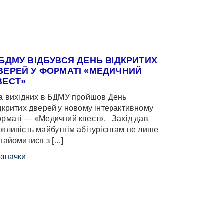
 БДМУ ВІДБУВСЯ ДЕНЬ ВІДКРИТИХ
ВЕРЕЙ У ФОРМАТІ «МЕДИЧНИЙ
ВЕСТ»
 вихідних в БДМУ пройшов День
дкритих дверей у новому інтерактивному
рматі — «Медичний квест». Захід дав
жливість майбутнім абітурієнтам не лише
найомитися з […]
значки