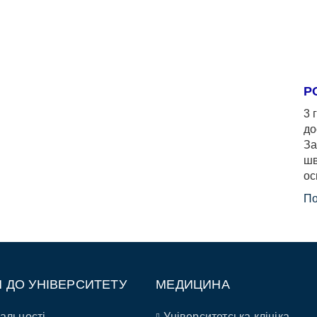
Р
3 
до
За
шв
ос
По
П ДО УНІВЕРСИТЕТУ
МЕДИЦИНА
альності
Університетська клініка