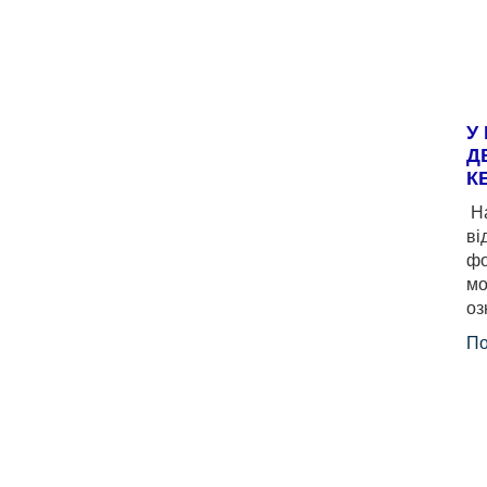
У
Д
К
На
ві
фо
мо
оз
По