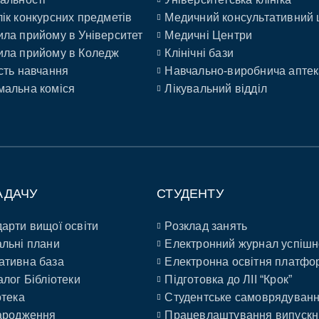
ік конкурсних предметів
Медичний консультативний 
ла прийому в Університет
Медичні Центри
ла прийому в Коледж
Клінічні бази
сть навчання
Навчально-виробнича аптек
альна коміся
Лікувальний відділ
АДАЧУ
СТУДЕНТУ
арти вищої освіти
Розклад занять
льні плани
Електронний журнал успішн
ативна база
Електронна освітня платфо
алог Бібліотеки
Підготовка до ЛІІ “Крок”
отека
Студентське самоврядуван
ародження
Працевлаштування випускн