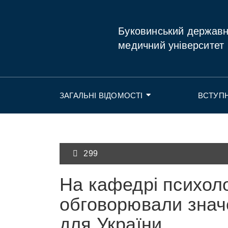
Буковинський держав
медичний університет
ЗАГАЛЬНІ ВІДОМОСТІ
ВСТУП
299
На кафедрі психолог
обговорювали значе
для України