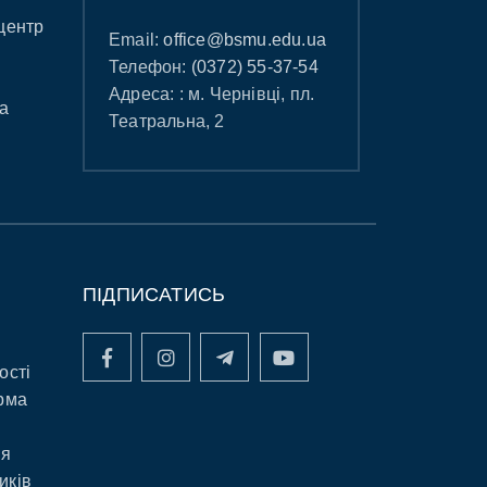
центр
Email:
office@bsmu.edu.ua
Телефон:
(0372) 55-37-54
Адреса: : м. Чернівці, пл.
а
Театральна, 2
ПІДПИСАТИСЬ
ості
рма
ня
иків