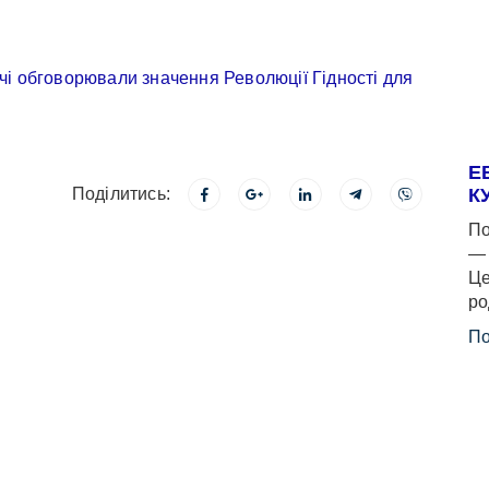
Е
Поділитись:
К
По
— 
Це
ро
По