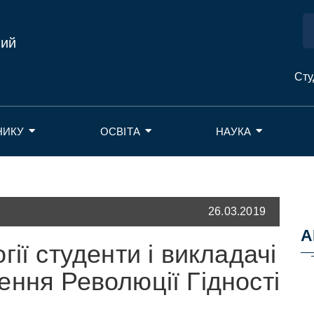
ний
Сту
НИКУ
ОСВІТА
НАУКА
26.03.2019
А
ії студенти і викладачі
ння Революції Гідності