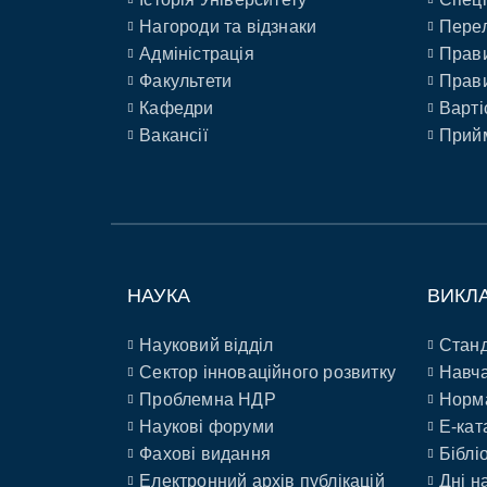
Нагороди та відзнаки
Перел
Адміністрація
Прави
Факультети
Прави
Кафедри
Варті
Вакансії
Прийм
НАУКА
ВИКЛ
Науковий відділ
Станд
Сектор інноваційного розвитку
Навча
Проблемна НДР
Норм
Наукові форуми
E-кат
Фахові видання
Біблі
Електронний архів публікацій
Дні н