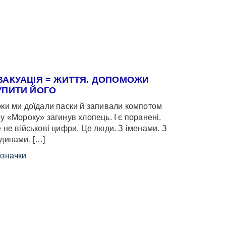
ВАКУАЦІЯ = ЖИТТЯ. ДОПОМОЖИ
УПИТИ ЙОГО
ки ми доїдали паски й запивали компотом
у «Мороку» загинув хлопець. І є поранені.
 не військові цифри. Це люди. З іменами. З
динами, […]
значки