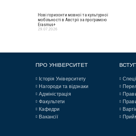
Нові горизонти мовної та культурної
мобільності в Австрії за програмою
Erasmus+
29.07.2026
ПРО УНІВЕРСИТЕТ
ВСТУ
Історія Університету
Спеці
Нагороди та відзнаки
Перел
Адміністрація
Прави
Факультети
Прави
Кафедри
Варті
Вакансії
Прийм