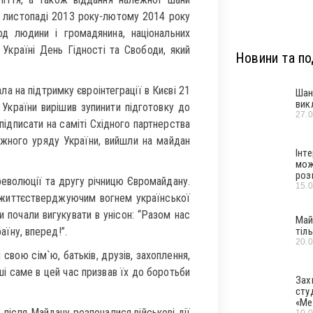
у листопаді 2013 року-лютому 2014 року
од людини і громадянина, національних
 Україні День Гідності та Свободи, який
Новини та под
а на підтримку євроінтеграції в Києві 21
Шан
вик
України вирішив зупинити підготовку до
27.
підписати на саміті Східного партнерства
ажного уряду України, вийшли на майдан
Інт
мож
роз
еволюції та другу річницю Євромайдану.
15.
 життєстверджуючим вогнем української
ни почали вигукувати в унісон: “Разом нас
Май
аїну, вперед!”.
тіл
20.
 свою сім`ю, батьків, друзів, захоплення,
уші саме в цей час призвав їх до боротьби
Зах
сту
«Ме
 після Майдану розпочалися військові дії
10.