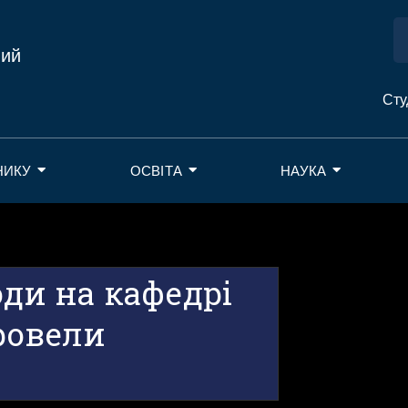
ний
Сту
НИКУ
ОСВІТА
НАУКА
оди на кафедрі
ровели