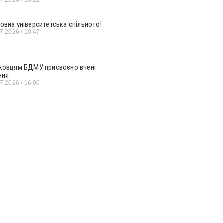
овна університетська спільното!
07.2026
10:47
ковцям БДМУ присвоєно вчені
ння
07.2026
16:06