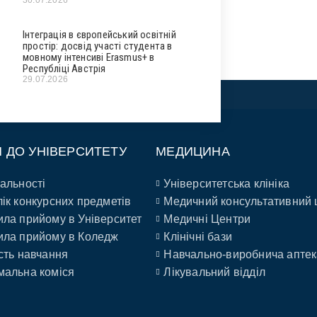
Інтеграція в європейський освітній
простір: досвід участі студента в
мовному інтенсиві Erasmus+ в
Республіці Австрія
29.07.2026
П ДО УНІВЕРСИТЕТУ
МЕДИЦИНА
альності
Університетська клініка
ік конкурсних предметів
Медичний консультативний 
ла прийому в Університет
Медичні Центри
ла прийому в Коледж
Клінічні бази
сть навчання
Навчально-виробнича аптек
альна коміся
Лікувальний відділ