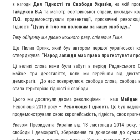
з нагоди
Дня Гідності та Свободи України,
на якій про
Гайдуков В.А
та магістр сестринської справи, викладач
Л.О.
продемонстрували презентації, присвячені революц
Гідності
“Душу й тіло ми положим за нашу свободу…”
Таку обіцянку ми даємо кожного разу, співаючи Гімн.
Ще Пилип Орлик, який був автором першої української кон
стверджував:
“Народ завжди має право протестувати про
Ці великі слова нами були забуті в період Радянського Со
майже три десятиліття, коли ми перейшли від диктату
демократії. До нас повернулися: свобода слова, свобода 
стала територією гідності й свободи.
Цього ми досягнули двома революціями – наш
Майдан 
Революція 2013 року –
Революція Гідності.
Це був надзви
продемонстрували свою європейськість, гідність, своє прагн
Указом Президента України від 13 листопада 2014 року, 
свободи і демократії, збереження та донесення до сучасн
інформації про доленосні події в Україні початку ХХІ ст