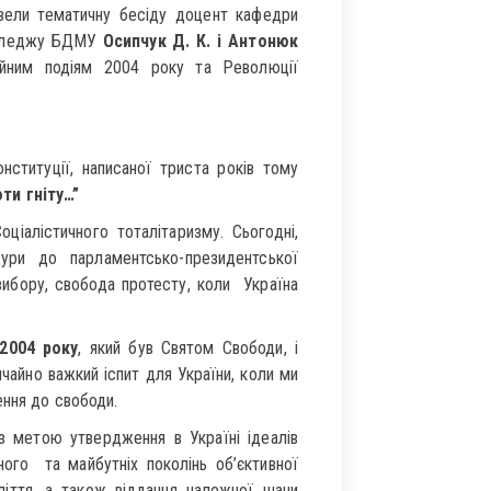
вели тематичну бесіду доцент кафедри
 коледжу БДМУ
Осипчук Д. К. і Антонюк
ійним подіям 2004 року та Революції
ституції, написаної триста років тому
ти гніту…”
ціалістичного тоталітаризму. Сьогодні,
ри до парламентсько-президентської
вибору, свобода протесту, коли Україна
2004 року
, який був Святом Свободи, і
чайно важкий іспит для України, коли ми
ення до свободи.
з метою утвердження в Україні ідеалів
ого та майбутніх поколінь об’єктивної
оліття, а також віддання належної шани