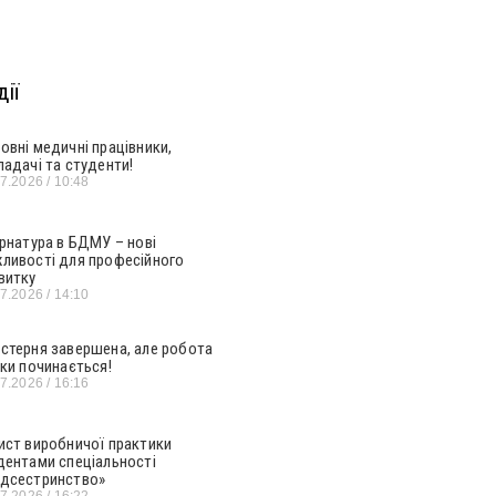
ії
овні медичні працівники,
ладачі та студенти!
07.2026
10:48
ернатура в БДМУ – нові
ливості для професійного
витку
07.2026
14:10
стерня завершена, але робота
ьки починається!
07.2026
16:16
ист виробничої практики
дентами спеціальності
дсестринство»
07.2026
16:22