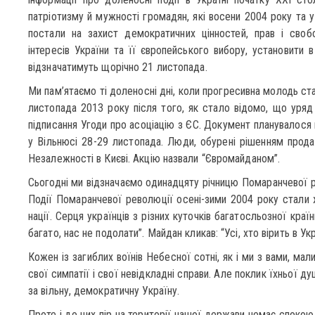
патріотизму й мужності громадян, які восени 2004 року та 
постали на захист демократичних цінностей, прав і своб
інтересів України та її європейського вибору, установити в
відзначатимуть щорічно 21 листопада.
Ми пам’ятаємо ті доленосні дні, коли прогресивна молодь стал
листопада 2013 року після того, як стало відомо, що уряд 
підписання Угоди про асоціацію з ЄС. Документ планувалося 
у Вільнюсі 28-29 листопада. Люди, обурені рішенням прод
Незалежності в Києві. Акцію назвали “Євромайданом”.
Сьогодні ми відзначаємо одинадцяту річницю Помаранчевої р
Події Помаранчевої революції осені-зими 2004 року стали
нації. Серця українців з різних куточків багатосльозної краї
багато, нас не подолати”. Майдан кликав: “Усі, хто вірить в Укр
Кожен із загиблих воїнів Небесної сотні, як і ми з вами, мали
свої симпатії і свої невідкладні справи. Але поклик їхньої д
за вільну, демократичну Україну.
Проте і до цих пір на території нашої держави немає спокою,