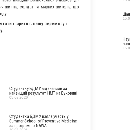
сяч життів, солдат та мирних жителів, що
оду.
Шан
15.
ятати і вірити в нашу перемогу і
у.
Нау
зва
15.
Студентку БДМУ відзначили за
найвищий результат НМТ на Буковині
05.08.2026
Студентка БДМУ взяла участь у
Summer School of Preventive Medicine
за програмою NAWA
30.07.2026