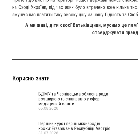
на Сході України, під час яких було втрачено вже кілька ти
змушує нас платити таку високу ціну за нашу Гідність та Своб
А ми живі, діти своєї Батьківщини, мусимо це пам’
стверджувати правд
Корисно знати
БДМУ та Чернівецька обласна рада
розширюють співпрацю у сфері
медицини й освіти
05.08.2026
Перший курс і перші міжнародні
кроки: Erasmus+ в Республіці Австрія
31.07.2026