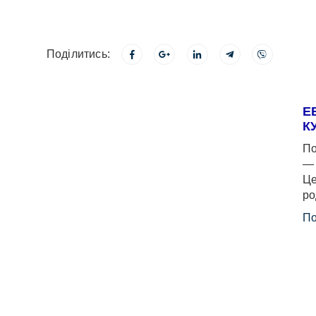
Поділитись:
Е
К
По
— 
Це
ро
По