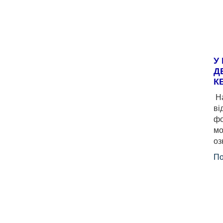
У
Д
К
На
ві
фо
мо
оз
По