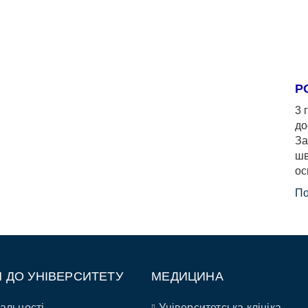
Р
3 
до
За
шв
ос
По
П ДО УНІВЕРСИТЕТУ
МЕДИЦИНА
альності
Університетська клініка