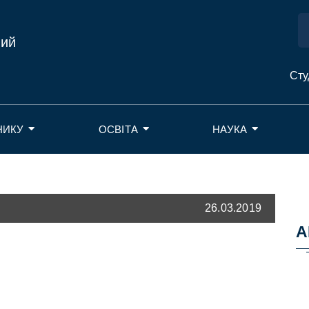
ний
Сту
НИКУ
ОСВІТА
НАУКА
26.03.2019
А