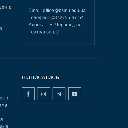
центр
Email:
office@bsmu.edu.ua
Телефон:
(0372) 55-37-54
Адреса: : м. Чернівці, пл.
а
Театральна, 2
ПІДПИСАТИСЬ
ості
рма
ня
иків