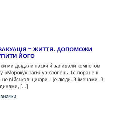
ВАКУАЦІЯ = ЖИТТЯ. ДОПОМОЖИ
УПИТИ ЙОГО
ки ми доїдали паски й запивали компотом
у «Мороку» загинув хлопець. І є поранені.
 не військові цифри. Це люди. З іменами. З
динами, […]
значки