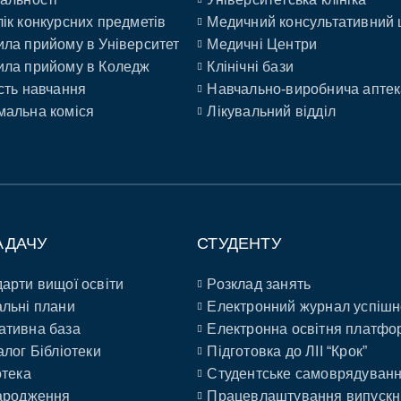
ік конкурсних предметів
Медичний консультативний 
ла прийому в Університет
Медичні Центри
ла прийому в Коледж
Клінічні бази
сть навчання
Навчально-виробнича аптек
альна коміся
Лікувальний відділ
АДАЧУ
СТУДЕНТУ
арти вищої освіти
Розклад занять
льні плани
Електронний журнал успішн
ативна база
Електронна освітня платфо
алог Бібліотеки
Підготовка до ЛІІ “Крок”
отека
Студентське самоврядуван
ародження
Працевлаштування випускн