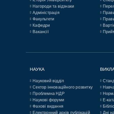
Нагороди та відзнаки
Перел
Адміністрація
Прави
Факультети
Прави
Кафедри
Варті
Вакансії
Прийм
НАУКА
ВИКЛ
Науковий відділ
Станд
Сектор інноваційного розвитку
Навча
Проблемна НДР
Норм
Наукові форуми
E-кат
Фахові видання
Біблі
Електронний архів публікацій
Дні н