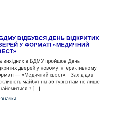
 БДМУ ВІДБУВСЯ ДЕНЬ ВІДКРИТИХ
ВЕРЕЙ У ФОРМАТІ «МЕДИЧНИЙ
ВЕСТ»
 вихідних в БДМУ пройшов День
дкритих дверей у новому інтерактивному
рматі — «Медичний квест». Захід дав
жливість майбутнім абітурієнтам не лише
найомитися з […]
значки