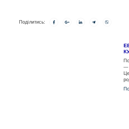
Поділитись:
Е
К
По
— 
Це
ро
По