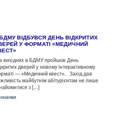
 БДМУ ВІДБУВСЯ ДЕНЬ ВІДКРИТИХ
ВЕРЕЙ У ФОРМАТІ «МЕДИЧНИЙ
ВЕСТ»
 вихідних в БДМУ пройшов День
дкритих дверей у новому інтерактивному
рматі — «Медичний квест». Захід дав
жливість майбутнім абітурієнтам не лише
найомитися з […]
значки