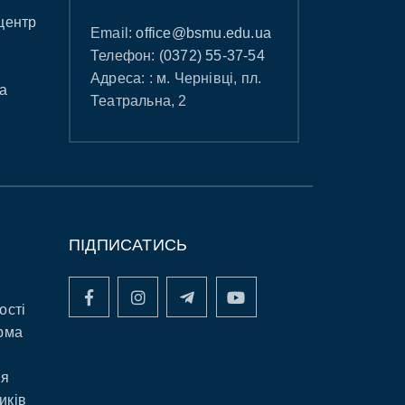
центр
Email:
office@bsmu.edu.ua
Телефон:
(0372) 55-37-54
Адреса: : м. Чернівці, пл.
а
Театральна, 2
ПІДПИСАТИСЬ
ості
рма
ня
иків