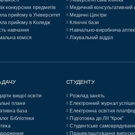
ік конкурсних предметів
Медичний консультативний 
ла прийому в Університет
Медичні Центри
ла прийому в Коледж
Клінічні бази
сть навчання
Навчально-виробнича аптек
альна коміся
Лікувальний відділ
АДАЧУ
СТУДЕНТУ
арти вищої освіти
Розклад занять
льні плани
Електронний журнал успішн
ативна база
Електронна освітня платфо
алог Бібліотеки
Підготовка до ЛІІ “Крок”
отека
Студентське самоврядуван
ародження
Працевлаштування випускн