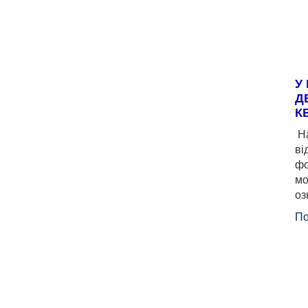
У
Д
К
На
ві
фо
мо
оз
По