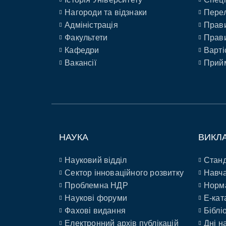
Нагороди та відзнаки
Перел
Адміністрація
Прави
Факультети
Прави
Кафедри
Варті
Вакансії
Прийм
НАУКА
ВИКЛ
Науковий відділ
Станд
Сектор інноваційного розвитку
Навча
Проблемна НДР
Норм
Наукові форуми
E-кат
Фахові видання
Біблі
Електронний архів публікацій
Дні н