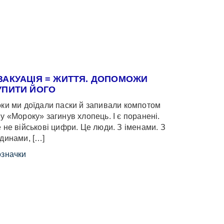
ВАКУАЦІЯ = ЖИТТЯ. ДОПОМОЖИ
УПИТИ ЙОГО
ки ми доїдали паски й запивали компотом
у «Мороку» загинув хлопець. І є поранені.
 не військові цифри. Це люди. З іменами. З
динами, […]
значки