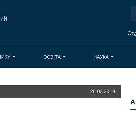
ний
Сту
НИКУ
ОСВІТА
НАУКА
26.03.2019
А