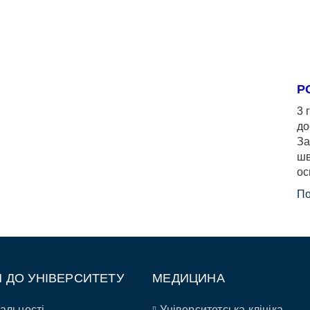
Р
3 
до
За
шв
ос
По
П ДО УНІВЕРСИТЕТУ
МЕДИЦИНА
альності
Університетська клініка