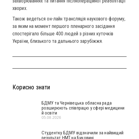
захворюваннях та питання післяопераційної реабілітації
хворих.
Також ведеться он-лайн трансляція наукового форуму,
за яким на момент першого пленарного засідання
спостерігало більше 400 людей з різних куточків
України, близького та дальнього зарубіжжя.
Корисно знати
БДМУ та Чернівецька обласна рада
розширюють співпрацю у сфері медицини
й освіти
05.08.2026
Студентку БДМУ відзначили за найвищий
результат НМТ на Буковині