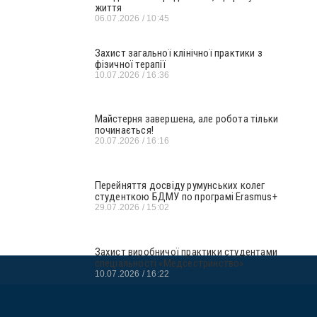
життя
06.07.2026
10:45
Захист загальної клінічної практики з
фізичної терапії
10.07.2026
16:36
Майстерня завершена, але робота тільки
починається!
20.07.2026
16:16
Перейняття досвіду румунських колег
студенткою БДМУ по програмі Erasmus+
29.07.2026
15:02
Захист виробничої практики студентами
спеціальності «Медсестринство»
10.07.2026
16:22