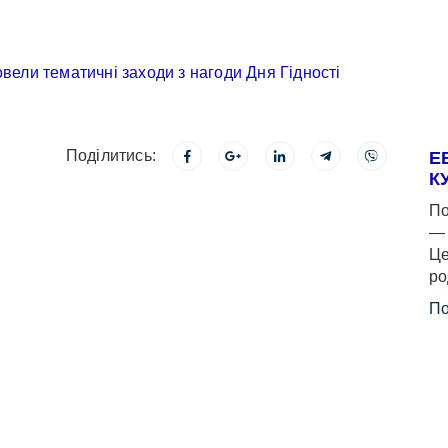
Поділитись:
Е
К
По
— 
Це
ро
По