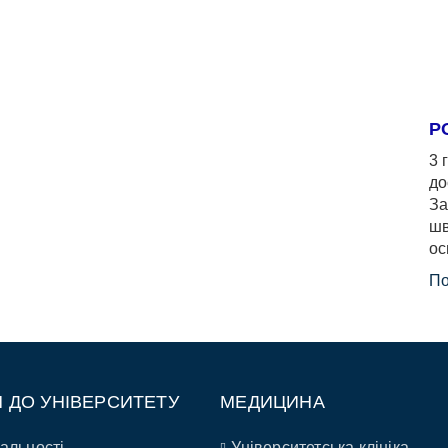
Р
3 
до
За
шв
ос
По
П ДО УНІВЕРСИТЕТУ
МЕДИЦИНА
альності
Університетська клініка