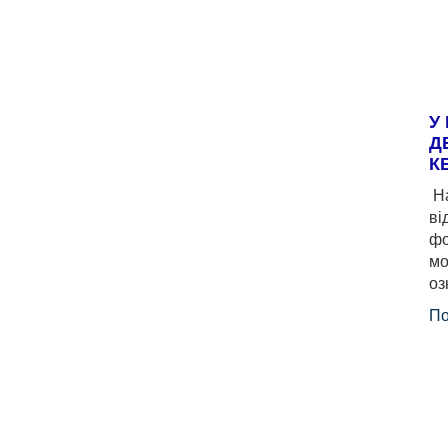
У
Д
К
На
ві
фо
мо
оз
По