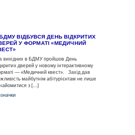
 БДМУ ВІДБУВСЯ ДЕНЬ ВІДКРИТИХ
ВЕРЕЙ У ФОРМАТІ «МЕДИЧНИЙ
ВЕСТ»
 вихідних в БДМУ пройшов День
дкритих дверей у новому інтерактивному
рматі — «Медичний квест». Захід дав
жливість майбутнім абітурієнтам не лише
найомитися з […]
значки