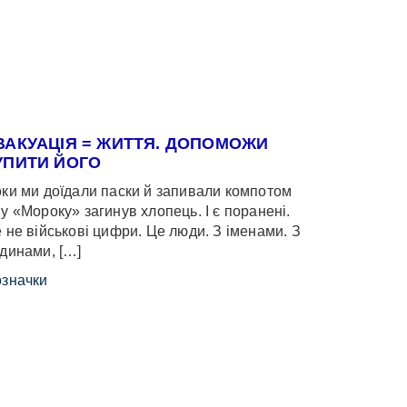
ВАКУАЦІЯ = ЖИТТЯ. ДОПОМОЖИ
УПИТИ ЙОГО
ки ми доїдали паски й запивали компотом
у «Мороку» загинув хлопець. І є поранені.
 не військові цифри. Це люди. З іменами. З
динами, […]
значки