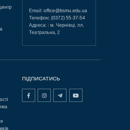
центр
Email:
office@bsmu.edu.ua
Телефон:
(0372) 55-37-54
Адреса: : м. Чернівці, пл.
а
Театральна, 2
ПІДПИСАТИСЬ
ості
рма
ня
иків