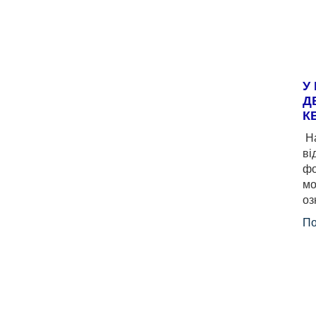
У
Д
К
На
ві
фо
мо
оз
По