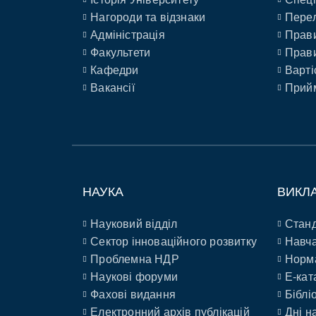
Нагороди та відзнаки
Перел
Адміністрація
Прави
Факультети
Прави
Кафедри
Варті
Вакансії
Прийм
НАУКА
ВИКЛ
Науковий відділ
Станд
Сектор інноваційного розвитку
Навча
Проблемна НДР
Норм
Наукові форуми
E-кат
Фахові видання
Біблі
Електронний архів публікацій
Дні н