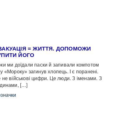
ВАКУАЦІЯ = ЖИТТЯ. ДОПОМОЖИ
УПИТИ ЙОГО
ки ми доїдали паски й запивали компотом
у «Мороку» загинув хлопець. І є поранені.
 не військові цифри. Це люди. З іменами. З
динами, […]
значки