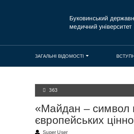
Буковинський держав
медичний університет
ЗАГАЛЬНІ ВІДОМОСТІ
ВСТУП
363
«Майдан – символ г
європейських цінн
Super User