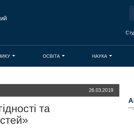
ний
Сту
НИКУ
ОСВІТА
НАУКА
26.03.2019
А
ідності та
остей»