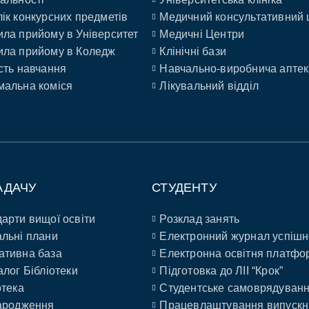
ік конкурсних предметів
Медичний консультативний 
ла прийому в Університет
Медичні Центри
ла прийому в Коледж
Клінічні бази
сть навчання
Навчально-виробнича аптек
альна коміся
Лікувальний відділ
АДАЧУ
СТУДЕНТУ
арти вищої освіти
Розклад занять
льні плани
Електронний журнал успішн
ативна база
Електронна освітня платфо
алог Бібліотеки
Підготовка до ЛІІ “Крок”
отека
Студентське самоврядуван
ародження
Працевлаштування випускн