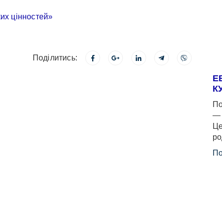
Поділитись:
Е
К
По
— 
Це
ро
По