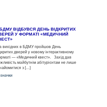
 БДМУ ВІДБУВСЯ ДЕНЬ ВІДКРИТИХ
ВЕРЕЙ У ФОРМАТІ «МЕДИЧНИЙ
ВЕСТ»
 вихідних в БДМУ пройшов День
дкритих дверей у новому інтерактивному
рматі — «Медичний квест». Захід дав
жливість майбутнім абітурієнтам не лише
найомитися з […]
значки