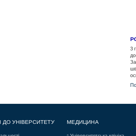
Р
3 
до
За
шв
ос
По
П ДО УНІВЕРСИТЕТУ
МЕДИЦИНА
альності
Університетська клініка