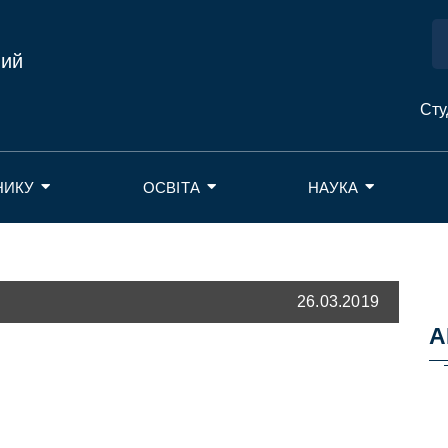
ний
Сту
НИКУ
ОСВІТА
НАУКА
26.03.2019
А