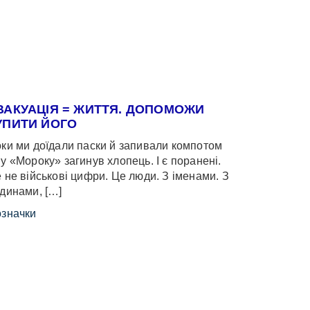
ВАКУАЦІЯ = ЖИТТЯ. ДОПОМОЖИ
УПИТИ ЙОГО
ки ми доїдали паски й запивали компотом
у «Мороку» загинув хлопець. І є поранені.
 не військові цифри. Це люди. З іменами. З
динами, […]
значки