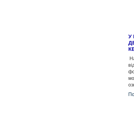
У
Д
К
На
ві
фо
мо
оз
По