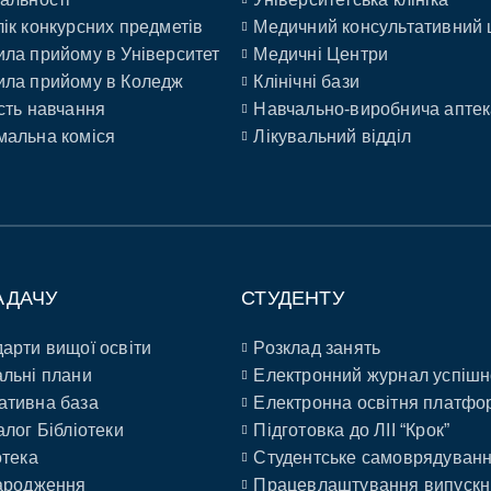
ік конкурсних предметів
Медичний консультативний 
ла прийому в Університет
Медичні Центри
ла прийому в Коледж
Клінічні бази
сть навчання
Навчально-виробнича аптек
альна коміся
Лікувальний відділ
АДАЧУ
СТУДЕНТУ
арти вищої освіти
Розклад занять
льні плани
Електронний журнал успішн
ативна база
Електронна освітня платфо
алог Бібліотеки
Підготовка до ЛІІ “Крок”
отека
Студентське самоврядуван
ародження
Працевлаштування випускн