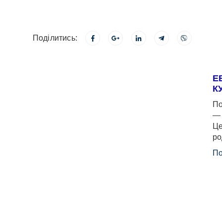
Поділитись:
Е
К
По
— 
Це
ро
По