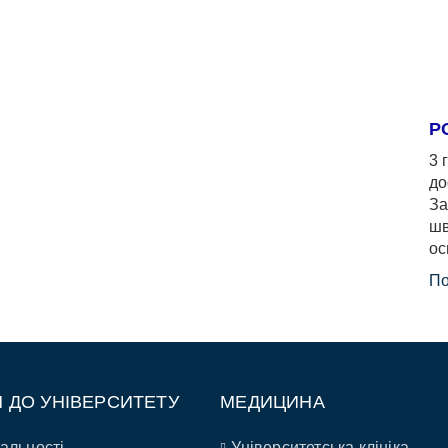
Р
3 
до
За
шв
ос
По
П ДО УНІВЕРСИТЕТУ
МЕДИЦИНА
альності
Університетська клініка