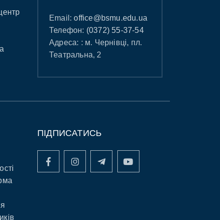
центр
Email:
office@bsmu.edu.ua
Телефон:
(0372) 55-37-54
Адреса: : м. Чернівці, пл.
а
Театральна, 2
ПІДПИСАТИСЬ
ості
рма
ня
иків