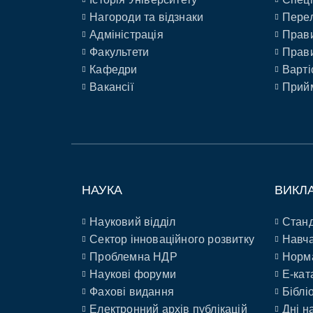
Нагороди та відзнаки
Перел
Адміністрація
Прави
Факультети
Прави
Кафедри
Варті
Вакансії
Прийм
НАУКА
ВИКЛ
Науковий відділ
Станд
Сектор інноваційного розвитку
Навча
Проблемна НДР
Норм
Наукові форуми
E-кат
Фахові видання
Біблі
Електронний архів публікацій
Дні н