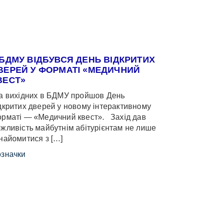
 БДМУ ВІДБУВСЯ ДЕНЬ ВІДКРИТИХ
ВЕРЕЙ У ФОРМАТІ «МЕДИЧНИЙ
ВЕСТ»
 вихідних в БДМУ пройшов День
дкритих дверей у новому інтерактивному
рматі — «Медичний квест». Захід дав
жливість майбутнім абітурієнтам не лише
найомитися з […]
значки