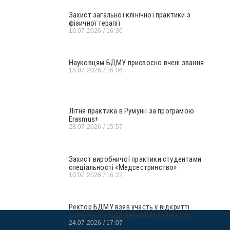
Захист загальної клінічної практики з
фізичної терапії
10.07.2026
16:36
Науковцям БДМУ присвоєно вчені звання
15.07.2026
16:06
Літня практика в Румунії за програмою
Erasmus+
28.07.2026
15:57
Захист виробничої практики студентами
спеціальності «Медсестринство»
10.07.2026
16:22
Ректор БДМУ взяв участь у відкритті
оновленого відділення Кардіоцентру
24.07.2026
17:07