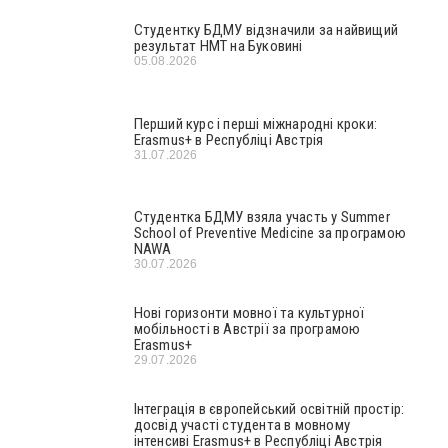
Студентку БДМУ відзначили за найвищий
результат НМТ на Буковині
05.08.2026
Перший курс і перші міжнародні кроки:
Erasmus+ в Республіці Австрія
31.07.2026
Студентка БДМУ взяла участь у Summer
School of Preventive Medicine за програмою
NAWA
30.07.2026
Нові горизонти мовної та культурної
мобільності в Австрії за програмою
Erasmus+
29.07.2026
Інтеграція в європейський освітній простір:
досвід участі студента в мовному
інтенсиві Erasmus+ в Республіці Австрія