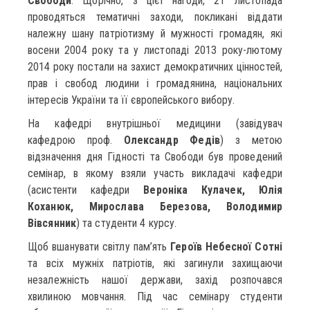
Свободи
. Щорічно, з цієї нагоди, 21 листопада
проводяться тематичні заходи, покликані віддати
належну шану патріотизму й мужності громадян, які
восени 2004 року та у листопаді 2013 року-лютому
2014 року постали на захист демократичних цінностей,
прав і свобод людини і громадянина, національних
інтересів України та її європейського вибору.
На кафедрі внутрішньої медицини (завідувач
кафедрою проф.
Олександр Федів
) з метою
відзначення дня Гідності та Свободи був проведений
семінар, в якому взяли участь викладачі кафедри
(асистенти кафедри
Вероніка Кулачек, Юлія
Коханюк, Мирослава Березова, Володимир
Вівсянник
) та студенти 4 курсу.
Щоб вшанувати світлу пам’ять
Героїв Небесної Сотні
та всіх мужніх патріотів, які загинули захищаючи
незалежність нашої держави, захід розпочався
хвилиною мовчання. Під час семінару студенти