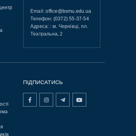
центр
Email:
office@bsmu.edu.ua
Телефон:
(0372) 55-37-54
Адреса: : м. Чернівці, пл.
а
Театральна, 2
ПІДПИСАТИСЬ
ості
рма
ня
иків