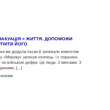
ВАКУАЦІЯ = ЖИТТЯ. ДОПОМОЖИ
УПИТИ ЙОГО
ки ми доїдали паски й запивали компотом
у «Мороку» загинув хлопець. І є поранені.
 не військові цифри. Це люди. З іменами. З
динами, […]
значки