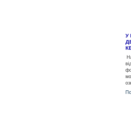
У
Д
К
На
ві
фо
мо
оз
По