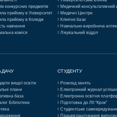
ік конкурсних предметів
Медичний консультативний 
ла прийому в Університет
Медичні Центри
ла прийому в Коледж
Клінічні бази
сть навчання
Навчально-виробнича аптек
альна коміся
Лікувальний відділ
АДАЧУ
СТУДЕНТУ
арти вищої освіти
Розклад занять
льні плани
Електронний журнал успішн
ативна база
Електронна освітня платфо
алог Бібліотеки
Підготовка до ЛІІ “Крок”
отека
Студентське самоврядуван
ародження
Працевлаштування випускн