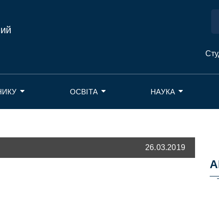
ний
Сту
НИКУ
ОСВІТА
НАУКА
26.03.2019
А