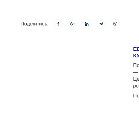
Поділитись:
Е
К
По
— 
Це
ро
По