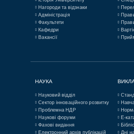
Нагороди та відзнаки
Перел
Адміністрація
Прави
Факультети
Прави
Кафедри
Варті
Вакансії
Прийм
НАУКА
ВИКЛ
Науковий відділ
Станд
Сектор інноваційного розвитку
Навча
Проблемна НДР
Норм
Наукові форуми
E-кат
Фахові видання
Біблі
Електронний архів публікацій
Дні н