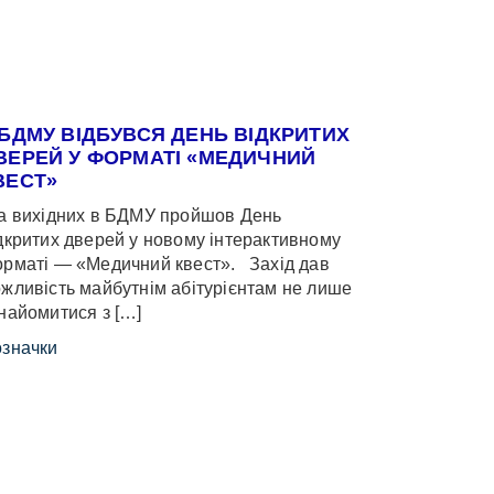
 БДМУ ВІДБУВСЯ ДЕНЬ ВІДКРИТИХ
ВЕРЕЙ У ФОРМАТІ «МЕДИЧНИЙ
ВЕСТ»
 вихідних в БДМУ пройшов День
дкритих дверей у новому інтерактивному
рматі — «Медичний квест». Захід дав
жливість майбутнім абітурієнтам не лише
найомитися з […]
значки