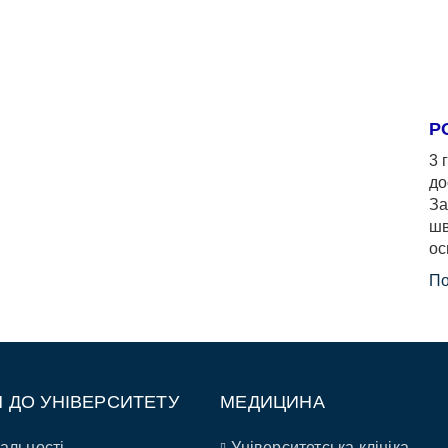
Р
3 
до
За
шв
ос
По
П ДО УНІВЕРСИТЕТУ
МЕДИЦИНА
альності
Університетська клініка