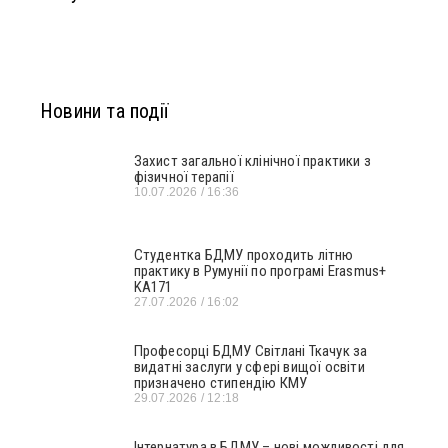
Новини та події
Захист загальної клінічної практики з
фізичної терапії
10.07.2026
16:36
Студентка БДМУ проходить літню
практику в Румунії по програмі Erasmus+
KA171
27.07.2026
16:02
Професорці БДМУ Світлані Ткачук за
видатні заслуги у сфері вищої освіти
призначено стипендію КМУ
29.07.2026
12:18
Інтернатура в БДМУ – нові можливості для