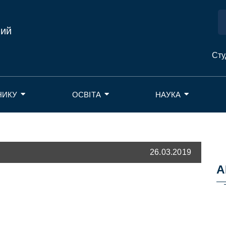
ний
Сту
НИКУ
ОСВІТА
НАУКА
26.03.2019
А