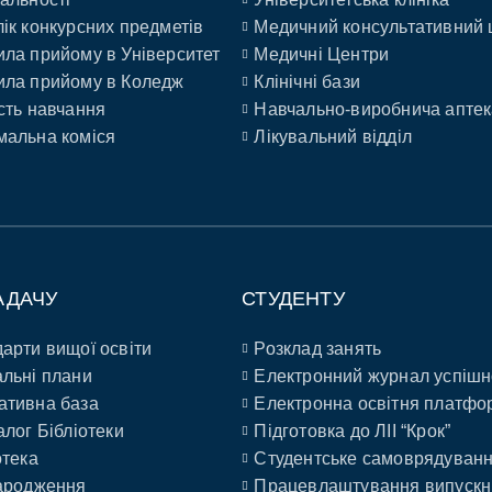
ік конкурсних предметів
Медичний консультативний 
ла прийому в Університет
Медичні Центри
ла прийому в Коледж
Клінічні бази
сть навчання
Навчально-виробнича аптек
альна коміся
Лікувальний відділ
АДАЧУ
СТУДЕНТУ
арти вищої освіти
Розклад занять
льні плани
Електронний журнал успішн
ативна база
Електронна освітня платфо
алог Бібліотеки
Підготовка до ЛІІ “Крок”
отека
Студентське самоврядуван
ародження
Працевлаштування випускн