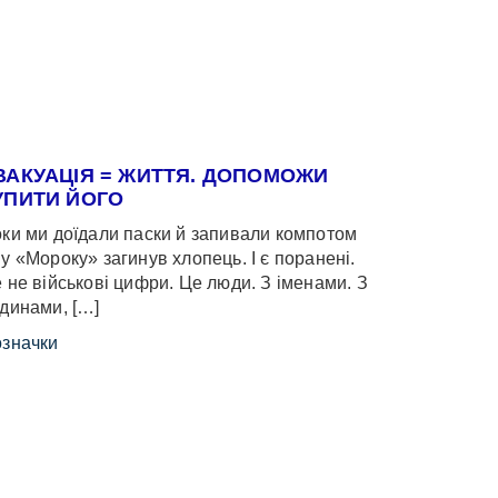
ВАКУАЦІЯ = ЖИТТЯ. ДОПОМОЖИ
УПИТИ ЙОГО
ки ми доїдали паски й запивали компотом
у «Мороку» загинув хлопець. І є поранені.
 не військові цифри. Це люди. З іменами. З
динами, […]
значки