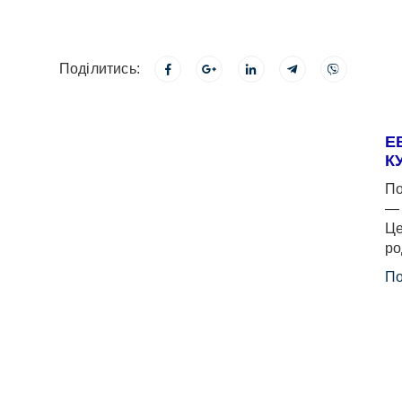
Поділитись:
Е
К
По
— 
Це
ро
По