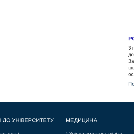
Р
3 
до
За
шв
ос
По
П ДО УНІВЕРСИТЕТУ
МЕДИЦИНА
альності
Університетська клініка