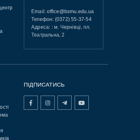
центр
Email:
office@bsmu.edu.ua
Телефон:
(0372) 55-37-54
Адреса: : м. Чернівці, пл.
а
Театральна, 2
ПІДПИСАТИСЬ
ості
рма
ня
иків