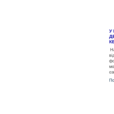
У
Д
К
На
ві
фо
мо
оз
По