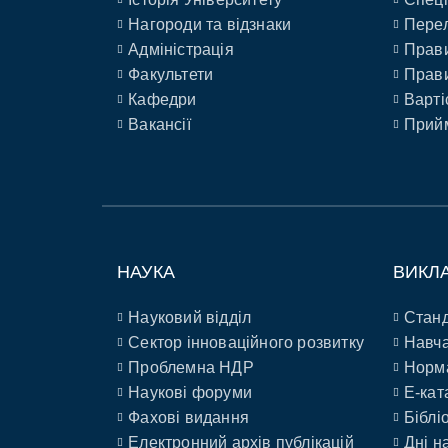
Нагороди та відзнаки
Перел
Адміністрація
Прави
Факультети
Прави
Кафедри
Варті
Вакансії
Прийм
НАУКА
ВИКЛ
Науковий відділ
Станд
Сектор інноваційного розвитку
Навча
Проблемна НДР
Норм
Наукові форуми
E-кат
Фахові видання
Біблі
Електронний архів публікацій
Дні н