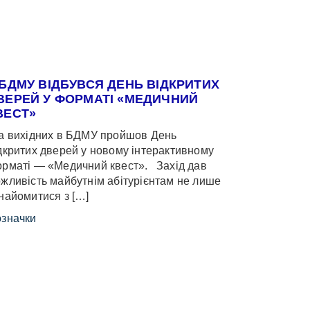
 БДМУ ВІДБУВСЯ ДЕНЬ ВІДКРИТИХ
ВЕРЕЙ У ФОРМАТІ «МЕДИЧНИЙ
ВЕСТ»
 вихідних в БДМУ пройшов День
дкритих дверей у новому інтерактивному
рматі — «Медичний квест». Захід дав
жливість майбутнім абітурієнтам не лише
найомитися з […]
значки