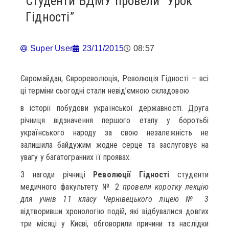
Студенти БДМУ провели “Урок
Гідності”
Super User
23/11/2015
08:57
Євромайдан, Єврореволюція, Революція Гідності – всі
ці терміни сьогодні стали невід’ємною складовою
в історії побудови української державності. Друга
річниця відзначення першого етапу у боротьбі
українського народу за свою незалежність не
залишила байдужим жодне серце та заслуговує на
увагу у багатогранних її проявах.
З нагоди річниці
Революції Гідності
студенти
медичного факультету № 2
провели коротку лекцію
для учнів 11 класу Чернівецького ліцею № 3
відтворивши хронологію подій, які відбувалися довгих
три місяці у Києві, обговорили причини та наслідки