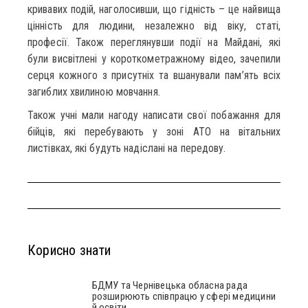
кривавих подій, наголосивши, що гідність – це найвища
цінність для людини, незалежно від віку, статі,
професії. Також переглянувши події на Майдані, які
були висвітлені у короткометражному відео, зачепили
серця кожного з присутніх та вшанували пам’ять всіх
загиблих хвилиною мовчання.
Також учні мали нагоду написати свої побажання для
бійців, які перебувають у зоні АТО на вітальних
листівках, які будуть надіслані на передову.
Корисно знати
БДМУ та Чернівецька обласна рада
розширюють співпрацю у сфері медицини
й освіти