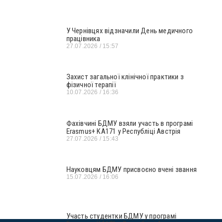
У Чернівцях відзначили День медичного
працівника
27.07.2026
15:57
Захист загальної клінічної практики з
фізичної терапії
10.07.2026
16:36
Фахівчині БДМУ взяли участь в програмі
Erasmus+ KA171 у Республіці Австрія
27.07.2026
15:43
Науковцям БДМУ присвоєно вчені звання
15.07.2026
16:06
Участь студентки БДМУ у програмі