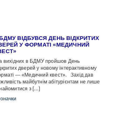
 БДМУ ВІДБУВСЯ ДЕНЬ ВІДКРИТИХ
ВЕРЕЙ У ФОРМАТІ «МЕДИЧНИЙ
ВЕСТ»
 вихідних в БДМУ пройшов День
дкритих дверей у новому інтерактивному
рматі — «Медичний квест». Захід дав
жливість майбутнім абітурієнтам не лише
найомитися з […]
значки