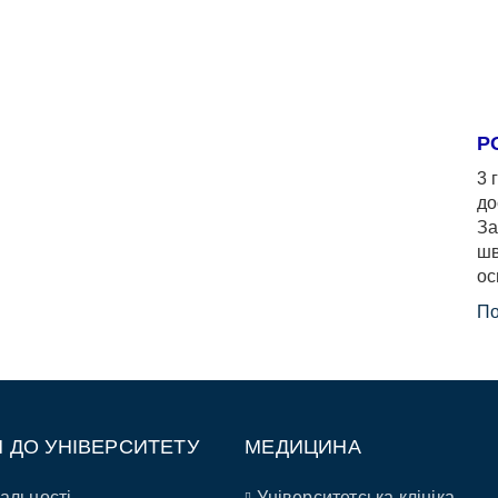
Р
3 
до
За
шв
ос
По
П ДО УНІВЕРСИТЕТУ
МЕДИЦИНА
альності
Університетська клініка