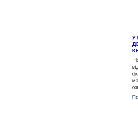
У
Д
К
На
ві
фо
мо
оз
По