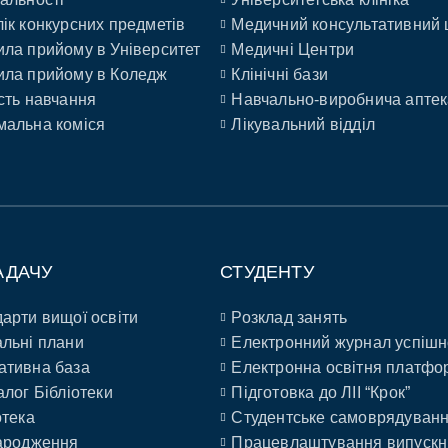
ік конкурсних предметів
Медичний консультативний 
ла прийому в Університет
Медичні Центри
ла прийому в Коледж
Клінічні бази
сть навчання
Навчально-виробнича аптек
альна коміся
Лікувальний відділ
АДАЧУ
СТУДЕНТУ
арти вищої освіти
Розклад занять
льні плани
Електронний журнал успішн
ативна база
Електронна освітня платфо
алог Бібліотеки
Підготовка до ЛІІ “Крок”
отека
Студентське самоврядуван
ародження
Працевлаштування випускн