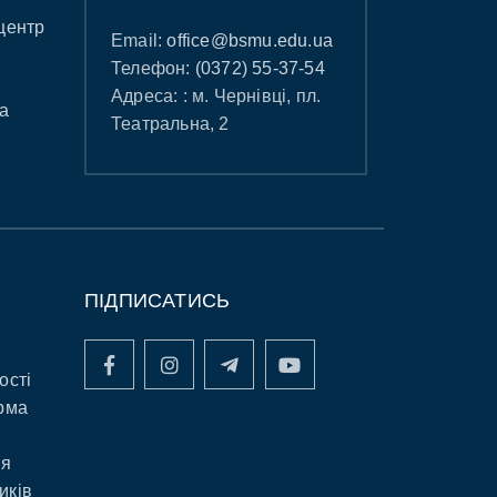
центр
Email:
office@bsmu.edu.ua
Телефон:
(0372) 55-37-54
Адреса: : м. Чернівці, пл.
а
Театральна, 2
ПІДПИСАТИСЬ
ості
рма
ня
иків