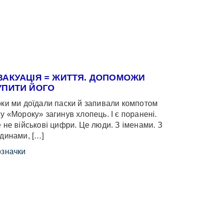
ВАКУАЦІЯ = ЖИТТЯ. ДОПОМОЖИ
УПИТИ ЙОГО
ки ми доїдали паски й запивали компотом
у «Мороку» загинув хлопець. І є поранені.
 не військові цифри. Це люди. З іменами. З
динами, […]
значки