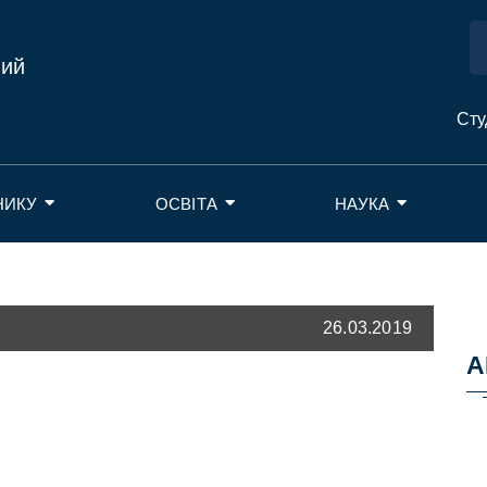
ний
Сту
НИКУ
ОСВІТА
НАУКА
26.03.2019
А