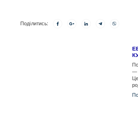
Поділитись:
Е
К
По
— 
Це
ро
По