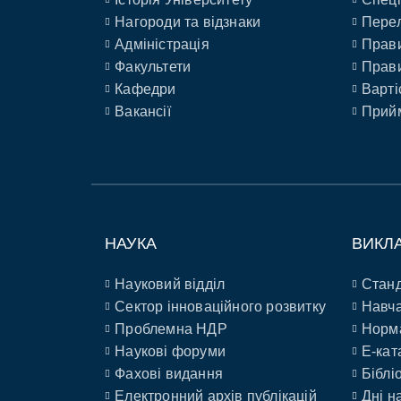
Нагороди та відзнаки
Перел
Адміністрація
Прави
Факультети
Прави
Кафедри
Варті
Вакансії
Прийм
НАУКА
ВИКЛ
Науковий відділ
Станд
Сектор інноваційного розвитку
Навча
Проблемна НДР
Норм
Наукові форуми
E-кат
Фахові видання
Біблі
Електронний архів публікацій
Дні н