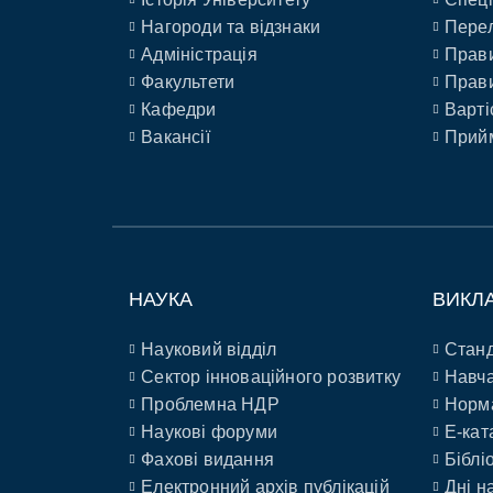
Нагороди та відзнаки
Перел
Адміністрація
Прави
Факультети
Прави
Кафедри
Варті
Вакансії
Прийм
НАУКА
ВИКЛ
Науковий відділ
Станд
Сектор інноваційного розвитку
Навча
Проблемна НДР
Норм
Наукові форуми
E-кат
Фахові видання
Біблі
Електронний архів публікацій
Дні н