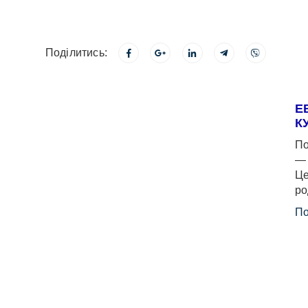
Поділитись:
Е
К
По
— 
Це
ро
По