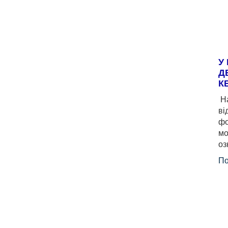
У
Д
К
На
ві
фо
мо
оз
По