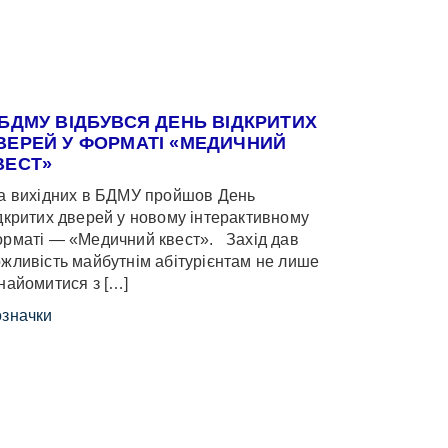
 БДМУ ВІДБУВСЯ ДЕНЬ ВІДКРИТИХ
ВЕРЕЙ У ФОРМАТІ «МЕДИЧНИЙ
ВЕСТ»
 вихідних в БДМУ пройшов День
дкритих дверей у новому інтерактивному
рматі — «Медичний квест». Захід дав
жливість майбутнім абітурієнтам не лише
найомитися з […]
значки