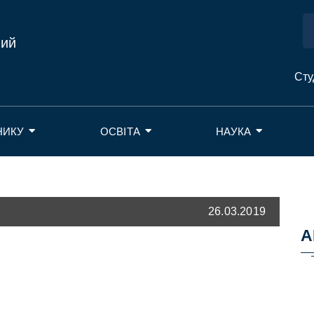
ний
Сту
НИКУ
ОСВІТА
НАУКА
26.03.2019
А