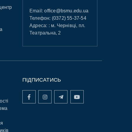
центр
Email:
office@bsmu.edu.ua
Телефон:
(0372) 55-37-54
Адреса: : м. Чернівці, пл.
а
Театральна, 2
ПІДПИСАТИСЬ
ості
рма
ня
иків