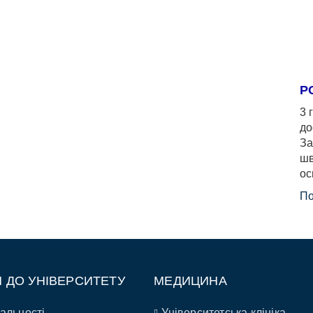
Р
3 
до
За
шв
ос
По
П ДО УНІВЕРСИТЕТУ
МЕДИЦИНА
альності
Університетська клініка