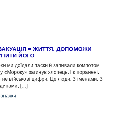
ВАКУАЦІЯ = ЖИТТЯ. ДОПОМОЖИ
УПИТИ ЙОГО
ки ми доїдали паски й запивали компотом
у «Мороку» загинув хлопець. І є поранені.
 не військові цифри. Це люди. З іменами. З
динами, […]
значки