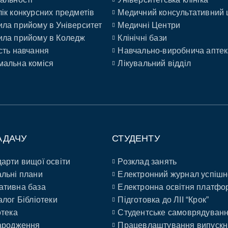
ік конкурсних предметів
Медичний консультативний 
ла прийому в Університет
Медичні Центри
ла прийому в Коледж
Клінічні бази
сть навчання
Навчально-виробнича аптек
альна коміся
Лікувальний відділ
АДАЧУ
СТУДЕНТУ
арти вищої освіти
Розклад занять
льні плани
Електронний журнал успішн
ативна база
Електронна освітня платфо
алог Бібліотеки
Підготовка до ЛІІ “Крок”
отека
Студентське самоврядуван
ародження
Працевлаштування випускн