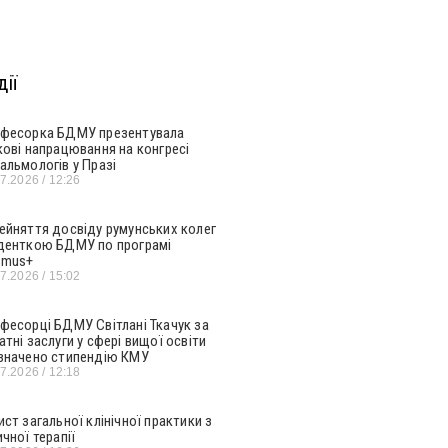
ії
фесорка БДМУ презентувала
кові напрацювання на конгресі
альмологів у Празі
07.2026
12:26
ейняття досвіду румунських колег
денткою БДМУ по програмі
smus+
07.2026
15:02
фесорці БДМУ Світлані Ткачук за
атні заслуги у сфері вищої освіти
значено стипендію КМУ
07.2026
12:18
ист загальної клінічної практики з
ичної терапії