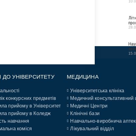
10.
Літ
про
28.
Нау
зва
15.
П ДО УНІВЕРСИТЕТУ
МЕДИЦИНА
альності
Університетська клініка
ік конкурсних предметів
Медичний консультативний 
ла прийому в Університет
Медичні Центри
ла прийому в Коледж
Клінічні бази
сть навчання
Навчально-виробнича аптек
альна коміся
Лікувальний відділ