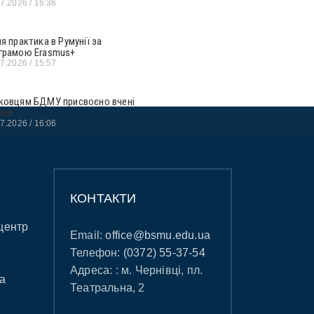
07.2026
16:36
ня практика в Румунії за
грамою Erasmus+
07.2026
15:57
ковцям БДМУ присвоєно вчені
ння
07.2026
16:06
КОНТАКТИ
центр
Email:
office@bsmu.edu.ua
Телефон:
(0372) 55-37-54
Адреса: : м. Чернівці, пл.
а
Театральна, 2