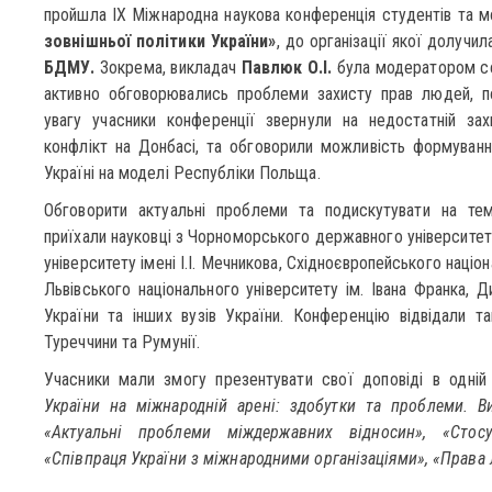
пройшла IХ Міжнародна наукова конференція студентів та 
зовнішньої політики України»
, до організації якої долучил
БДМУ.
Зокрема, викладач
Павлюк О.І.
була модератором сек
активно обговорювались проблеми захисту прав людей, по
увагу учасники конференції звернули на недостатній зах
конфлікт на Донбасі, та обговорили можливість формуван
Україні на моделі Республіки Польща.
Обговорити актуальні проблеми та подискутувати на те
приїхали науковці з Чорноморського державного університету
університету імені І.І. Мечникова, Східноєвропейського націон
Львівського національного університету ім. Івана Франка, 
України та інших вузів України. Конференцію відвідали та
Туреччини та Румунії.
Учасники мали змогу презентувати свої доповіді в одній
України на міжнародній арені: здобутки та проблеми. Ви
«Актуальні проблеми міждержавних відносин», «Стосу
«Співпраця України з міжнародними організаціями», «Права л