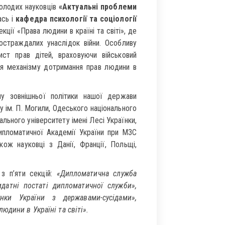
молодих науковців
«Актуальні проблеми
ась і
кафедра психології та соціології
ції «Права людини в країні та світі», де
страждалих унаслідок війни. Особливу
ист прав дітей, враховуючи військовий
ня механізму дотримання прав людини в
му зовнішньої політики нашої держави
 ім. П. Могили, Одеського національного
ального університету імені Лесі Українки,
Дипломатичної Академії України при МЗС
кож науковці з Данії, Франції, Польщі,
 з п’яти секцій:
«Дипломатична служба
датні постаті дипломатичної служби»,
нки України з державами-сусідами»,
юдини в Україні та світі».