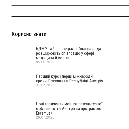
Корисно знати
БДМУ та Чернівецька обласна рада
розширюють співпрацю у сфері
медицини й освіти
05.08.2026
Перший курс і перші міжнародні
кроки: Erasmus+ в Республіці Австрія
31.07.2026
Нові горизонти мовної та культурної
мобільності в Австрії за програмою
Erasmus+
29.07.2026