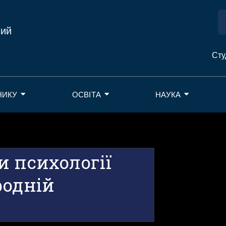
ний
Сту
НИКУ
ОСВІТА
НАУКА
и психології
родній