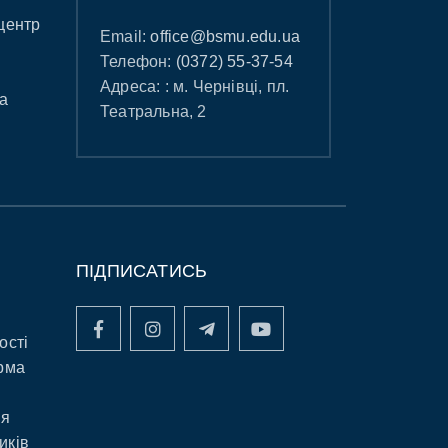
центр
Email:
office@bsmu.edu.ua
Телефон:
(0372) 55-37-54
Адреса: : м. Чернівці, пл.
а
Театральна, 2
ПІДПИСАТИСЬ
ості
рма
ня
иків