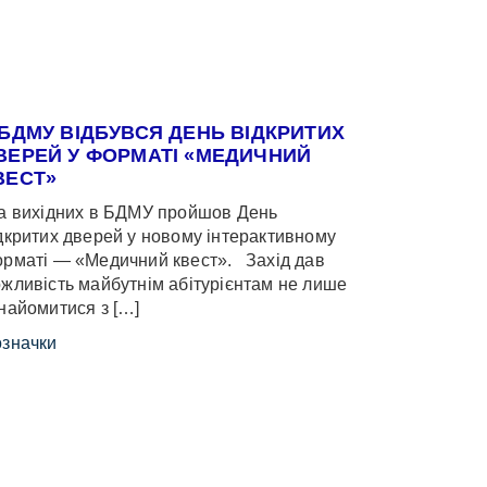
 БДМУ ВІДБУВСЯ ДЕНЬ ВІДКРИТИХ
ВЕРЕЙ У ФОРМАТІ «МЕДИЧНИЙ
ВЕСТ»
 вихідних в БДМУ пройшов День
дкритих дверей у новому інтерактивному
рматі — «Медичний квест». Захід дав
жливість майбутнім абітурієнтам не лише
найомитися з […]
значки