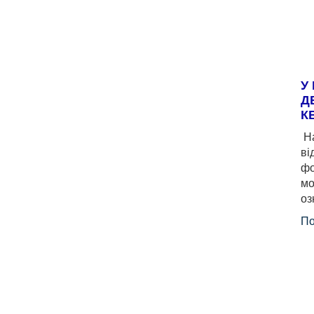
У
Д
К
На
ві
фо
мо
оз
По