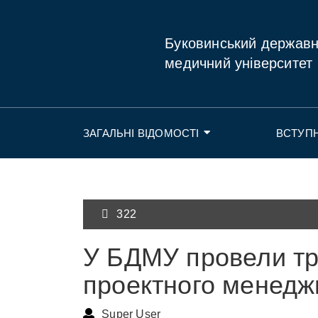
Буковинський держав
медичний університет
ЗАГАЛЬНІ ВІДОМОСТІ
ВСТУП
322
У БДМУ провели тре
проектного менедж
Super User