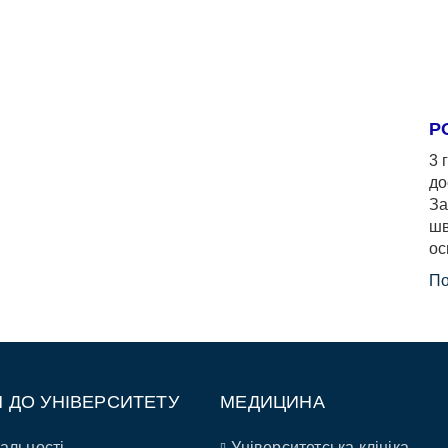
Р
3 
до
За
шв
ос
По
П ДО УНІВЕРСИТЕТУ
МЕДИЦИНА
альності
Університетська клініка