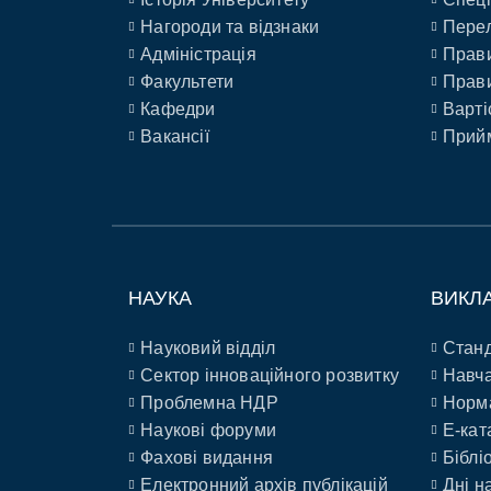
Нагороди та відзнаки
Перел
Адміністрація
Прави
Факультети
Прави
Кафедри
Варті
Вакансії
Прийм
НАУКА
ВИКЛ
Науковий відділ
Станд
Сектор інноваційного розвитку
Навча
Проблемна НДР
Норм
Наукові форуми
E-кат
Фахові видання
Біблі
Електронний архів публікацій
Дні н