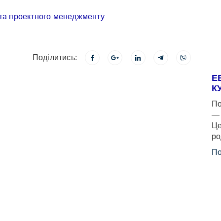
Поділитись:
Е
К
По
— 
Це
ро
По