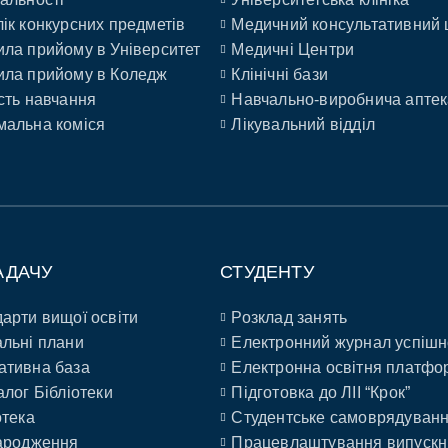
ік конкурсних предметів
Медичний консультативний 
ла прийому в Університет
Медичні Центри
ла прийому в Коледж
Клінічні бази
сть навчання
Навчально-виробнича аптек
альна коміся
Лікувальний відділ
АДАЧУ
СТУДЕНТУ
арти вищої освіти
Розклад занять
льні плани
Електронний журнал успішн
ативна база
Електронна освітня платфо
алог Бібліотеки
Підготовка до ЛІІ “Крок”
отека
Студентське самоврядуван
ародження
Працевлаштування випускн