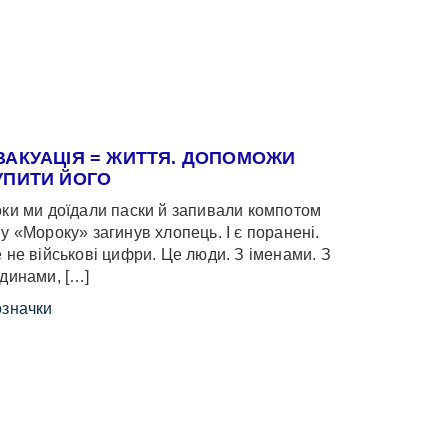
ВАКУАЦІЯ = ЖИТТЯ. ДОПОМОЖИ
УПИТИ ЙОГО
ки ми доїдали паски й запивали компотом
у «Мороку» загинув хлопець. І є поранені.
 не військові цифри. Це люди. З іменами. З
динами, […]
значки