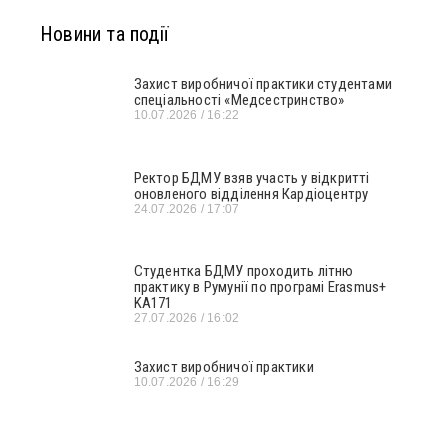
Новини та події
Захист виробничої практики студентами
спеціальності «Медсестринство»
10.07.2026
16:22
Ректор БДМУ взяв участь у відкритті
оновленого відділення Кардіоцентру
24.07.2026
17:07
Студентка БДМУ проходить літню
практику в Румунії по програмі Erasmus+
KA171
27.07.2026
16:02
Захист виробничої практики
10.07.2026
16:29