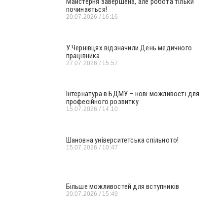
Майстерня завершена, але робота тільки
починається!
20.07.2026
16:16
У Чернівцях відзначили День медичного
працівника
27.07.2026
15:57
Інтернатура в БДМУ – нові можливості для
професійного розвитку
15.07.2026
14:10
Шановна університетська спільното!
15.07.2026
10:47
Більше можливостей для вступників
20.07.2026
15:49