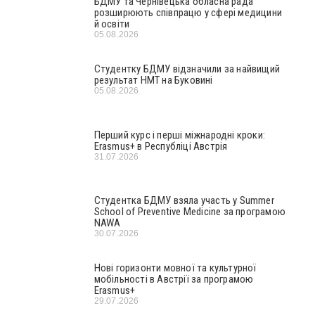
БДМУ та Чернівецька обласна рада
розширюють співпрацю у сфері медицини
й освіти
05.08.2026
Студентку БДМУ відзначили за найвищий
результат НМТ на Буковині
05.08.2026
Перший курс і перші міжнародні кроки:
Erasmus+ в Республіці Австрія
31.07.2026
Студентка БДМУ взяла участь у Summer
School of Preventive Medicine за програмою
NAWA
30.07.2026
Нові горизонти мовної та культурної
мобільності в Австрії за програмою
Erasmus+
29.07.2026