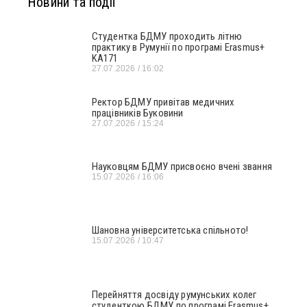
Новини та події
Студентка БДМУ проходить літню
практику в Румунії по програмі Erasmus+
KA171
27.07.2026
16:02
Ректор БДМУ привітав медичних
працівників Буковини
27.07.2026
15:24
Науковцям БДМУ присвоєно вчені звання
15.07.2026
16:06
Шановна університетська спільното!
15.07.2026
10:47
Перейняття досвіду румунських колег
студенткою БДМУ по програмі Erasmus+