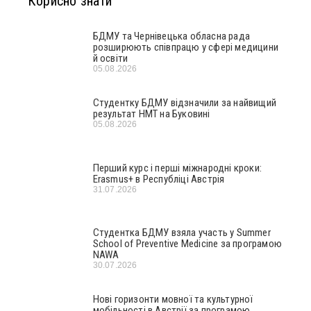
Корисно знати
БДМУ та Чернівецька обласна рада
розширюють співпрацю у сфері медицини
й освіти
05.08.2026
Студентку БДМУ відзначили за найвищий
результат НМТ на Буковині
05.08.2026
Перший курс і перші міжнародні кроки:
Erasmus+ в Республіці Австрія
31.07.2026
Студентка БДМУ взяла участь у Summer
School of Preventive Medicine за програмою
NAWA
30.07.2026
Нові горизонти мовної та культурної
мобільності в Австрії за програмою