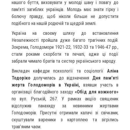
нашого буття, виховувати у молоді шану і повагу до
пам’яті загиблих українців. Молодь має знати гірку і
болючу правду, щоб ніколи більше не допустити
подібного на нашій родючій та щедрій землі.
Україна на своєму шляху до встановлення
Незалежності пройшла дуже багато трагічних подій.
Зокрема, Голодомори 1921-22, 1932-33 та 1946-47 рр.,
стали роками скорботи та печалі, адже ці події
забрали чимало братів та сестер українського народу.
Викладач кафедри психології та соціології
Аліна
Тодоріко
долучилась до відзначення
Дня пам’яті
жертв Голодоморів в Україні,
взявши участь в
організації благодійного заходу
«Обід для кожного»
по вул. Руській, 267. У рамках акціїо священик
відслужив панахиду за невинними жертвами
Голодоморів. Присутні отримали калачі зі свічками;
скуштували вареники з картоплею та зігрілись
трав’яним чаєм.