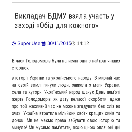
Викладач БДМУ взяла участь у
заході «Обід для кожного»
Super User
30/11/2015
14:12
В часи Голодоморів були написані одні з найтрагічніших
сторінок
в історії України та українського народу. В мирний час
на своїй землі гинули люди, зникали з мапи України,
села та хутори. Український народ шанує День пам’яті
жертв Голодоморів як дату великої скорботи, адже
про той жахливий час не можна згадувати без сліз на
очах! Україна втратила мільйони своїх кращих синів та
дочок. Ми не маємо права забувати свою історію та
минуле! Ми мусимо пам’ятати, якою ціною оплачені дні