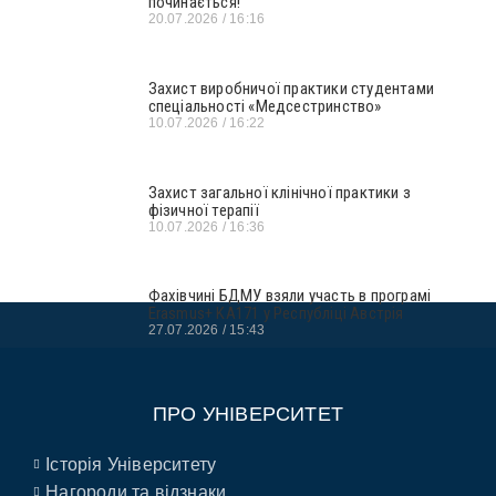
починається!
20.07.2026
16:16
Захист виробничої практики студентами
спеціальності «Медсестринство»
10.07.2026
16:22
Захист загальної клінічної практики з
фізичної терапії
10.07.2026
16:36
Фахівчині БДМУ взяли участь в програмі
Erasmus+ KA171 у Республіці Австрія
27.07.2026
15:43
ПРО УНІВЕРСИТЕТ
Історія Університету
Нагороди та відзнаки