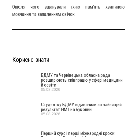
Опісля чого вшанували їхню пам’ять хвилиною
мовчання та запаленням свічок.
Корисно знати
БДМУ та Чернівецька обласна рада
розширюють співпрацю у сфері медицини
й освіти
05.08.2026
Студентку БДМУ відзначили за найвищий
результат НМТ на Буковині
05.08.2026
Перший курс і перші міжнародні кроки: