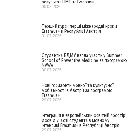
результат НМТ на Буковині
05.08.2026
Перший курс і перші міжнародні кроки:
Erasmus+ в Республіці Австрія
31.07.2026
Студентка БДМУ взяла участь у Summer
School of Preventive Medicine за програмою
NAWA
30.07.2026
Нові горизонти мовної та культурної
мобільності в Австрії за програмою
Erasmus+
29.07.2026
Інтеграція в європейський освітній простір:
досвід участі студента в мовному
інтенсиві Erasmus+ в Республіці Австрія
29.07.2026