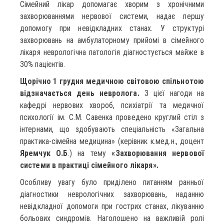
Сімейний лікар допомагає хворим з хронічними
захворюваннями нервової системи, надає першу
допомогу при невідкладних станах. У структурі
захворювань на амбулаторному прийомі в сімейного
лікаря неврологічна патологія діагностується майже в
30% пацієнтів.
Щорічно 1 грудня медичною світовою спільнотою
відзначається день невролога.
З цієї нагоди на
кафедрі нервових хвороб, психіатрії та медичної
психології ім. С.М. Савенка проведено круглий стіл з
інтернами, що здобувають спеціальність «Загальна
практика-сімейна медицина» (керівник к.мед.н., доцент
Яремчук О.Б
.) на тему
«Захворювання нервової
системи в практиці сімейного лікаря».
Особливу увагу було приділено питанням ранньої
діагностики неврологічних захворювань, наданню
невідкладної допомоги при гострих станах, лікуванню
больових синдромів. Наголошено на важливій ролі