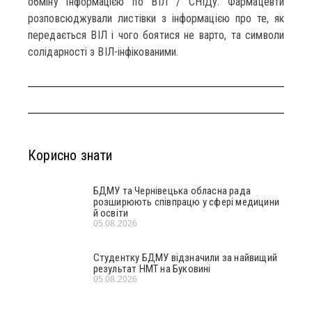
обміну інформацією по ВІЛ / СНІДу. Фармацевти
розповсюджували листівки з інформацією про те, як
передається ВІЛ і чого боятися не варто, та символи
солідарності з ВІЛ-інфікованими.
Корисно знати
БДМУ та Чернівецька обласна рада
розширюють співпрацю у сфері медицини
й освіти
05.08.2026
Студентку БДМУ відзначили за найвищий
результат НМТ на Буковині
05.08.2026