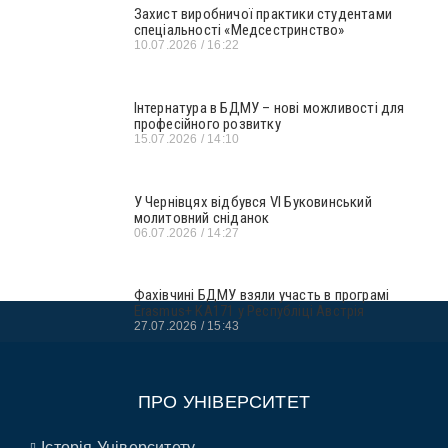
Захист виробничої практики студентами
спеціальності «Медсестринство»
10.07.2026
16:22
Інтернатура в БДМУ – нові можливості для
професійного розвитку
15.07.2026
14:10
У Чернівцях відбувся VI Буковинський
молитовний сніданок
06.07.2026
14:27
Фахівчині БДМУ взяли участь в програмі
Erasmus+ KA171 у Республіці Австрія
27.07.2026
15:43
ПРО УНІВЕРСИТЕТ
Історія Університету