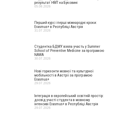
результат НМТ на Буковині
05.08.2026
Перший курс і перші міжнародні кроки:
Erasmus+ в Республіці Австрія
31.07.2026
Студентка БДМУ взяла участь у Summer
School of Preventive Medicine за програмою
NAWA
30.07.2026
Нові горизонти мовної та культурної
мобільності в Австрії за програмою
Erasmus+
29.07.2026
Інтеграція в європейський освітній простір:
досвід участі студента в мовному
інтенсиві Erasmus+ в Республіці Австрія
29.07.2026