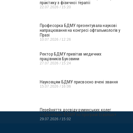
практику з фізичної терапії
22.07.2026
15:20
Професорка БДМУ презентувала наукові
напрацювання на конгресі офтальмологів у
Празі
10.07.2026
12:26
Ректор БДМУ привітав медичних
працівників Буковини
27.07.2026
15:24
Науковцям БДМУ присвоєно вчені звання
15.07.2026
16:06
Перейняття досвіду румунських колег
студенткою БДМУ по програмі Erasmus+
29.07.2026
15:02