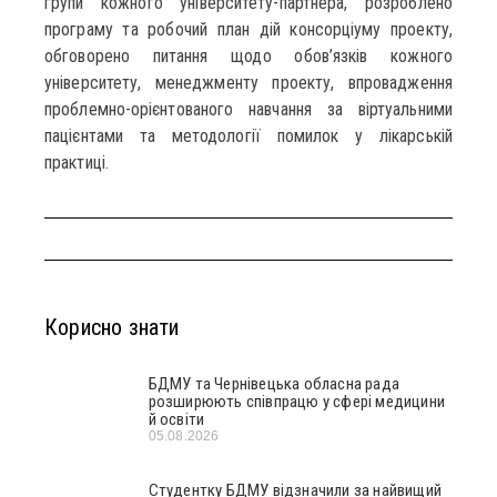
групи кожного університету-партнера, розроблено
програму та робочий план дій консорціуму проекту,
обговорено питання щодо обов’язків кожного
університету, менеджменту проекту, впровадження
проблемно-орієнтованого навчання за віртуальними
пацієнтами та методології помилок у лікарській
практиці.
Корисно знати
БДМУ та Чернівецька обласна рада
розширюють співпрацю у сфері медицини
й освіти
05.08.2026
Студентку БДМУ відзначили за найвищий