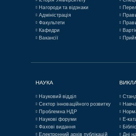
Нагороди та відзнаки
Перел
Адміністрація
Прави
Факультети
Прави
Кафедри
Варті
Вакансії
Прийм
НАУКА
ВИКЛ
Науковий відділ
Станд
Сектор інноваційного розвитку
Навча
Проблемна НДР
Норм
Наукові форуми
E-кат
Фахові видання
Біблі
Електронний архів публікацій
Дні н