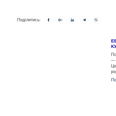
Поділитись:
Е
К
По
— 
Це
ро
По