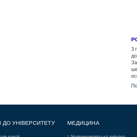
Р
3 
до
За
шв
ос
По
П ДО УНІВЕРСИТЕТУ
МЕДИЦИНА
альності
Університетська клініка