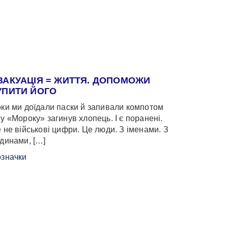
ВАКУАЦІЯ = ЖИТТЯ. ДОПОМОЖИ
УПИТИ ЙОГО
ки ми доїдали паски й запивали компотом
у «Мороку» загинув хлопець. І є поранені.
 не військові цифри. Це люди. З іменами. З
динами, […]
значки