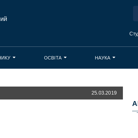
ний
Сту
НИКУ
ОСВІТА
НАУКА
25.03.2019
А