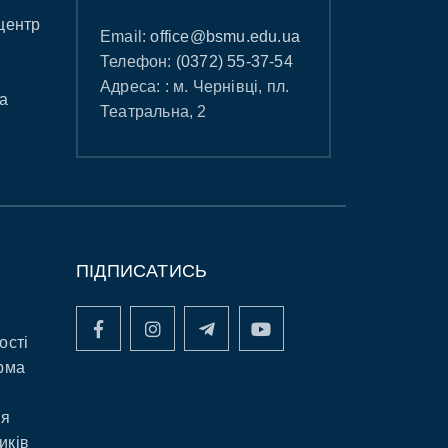
центр
Email:
office@bsmu.edu.ua
Телефон:
(0372) 55-37-54
Адреса: : м. Чернівці, пл.
а
Театральна, 2
ПІДПИСАТИСЬ
ості
рма
ня
иків