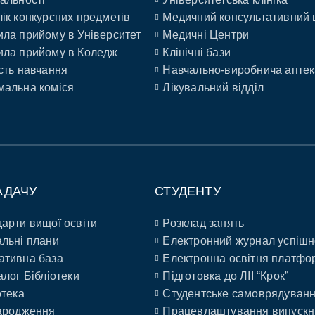
ік конкурсних предметів
Медичний консультативний 
ла прийому в Університет
Медичні Центри
ла прийому в Коледж
Клінічні бази
сть навчання
Навчально-виробнича аптек
альна коміся
Лікувальний відділ
АДАЧУ
СТУДЕНТУ
арти вищої освіти
Розклад занять
льні плани
Електронний журнал успішн
ативна база
Електронна освітня платфо
алог Бібліотеки
Підготовка до ЛІІ “Крок”
отека
Студентське самоврядуван
ародження
Працевлаштування випускн