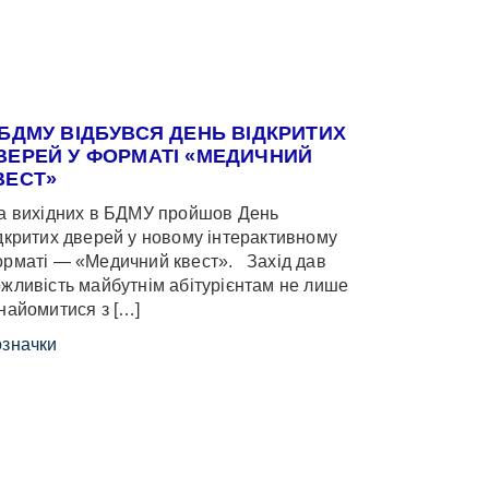
 БДМУ ВІДБУВСЯ ДЕНЬ ВІДКРИТИХ
ВЕРЕЙ У ФОРМАТІ «МЕДИЧНИЙ
ВЕСТ»
 вихідних в БДМУ пройшов День
дкритих дверей у новому інтерактивному
рматі — «Медичний квест». Захід дав
жливість майбутнім абітурієнтам не лише
найомитися з […]
значки