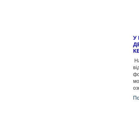
У
Д
К
На
ві
фо
мо
оз
По