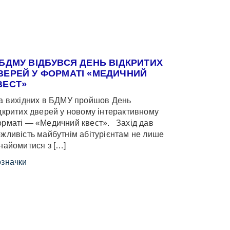
 БДМУ ВІДБУВСЯ ДЕНЬ ВІДКРИТИХ
ВЕРЕЙ У ФОРМАТІ «МЕДИЧНИЙ
ВЕСТ»
 вихідних в БДМУ пройшов День
дкритих дверей у новому інтерактивному
рматі — «Медичний квест». Захід дав
жливість майбутнім абітурієнтам не лише
найомитися з […]
значки