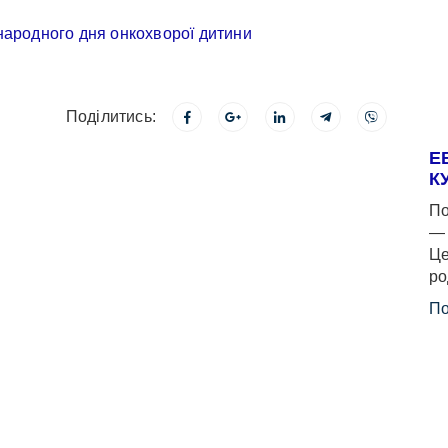
Поділитись:
Е
К
По
— 
Це
ро
По