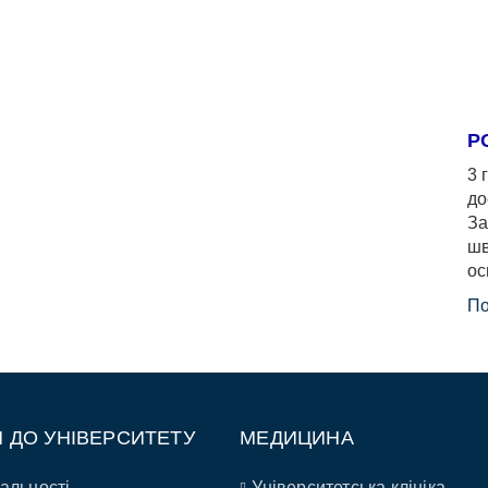
Р
3 
до
За
шв
ос
По
П ДО УНІВЕРСИТЕТУ
МЕДИЦИНА
альності
Університетська клініка