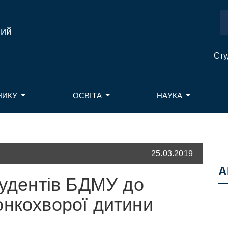
ний
Сту
НИКУ
ОСВІТА
НАУКА
25.03.2019
А
тудентів БДМУ до
онкохворої дитини