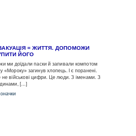
ВАКУАЦІЯ = ЖИТТЯ. ДОПОМОЖИ
УПИТИ ЙОГО
ки ми доїдали паски й запивали компотом
у «Мороку» загинув хлопець. І є поранені.
 не військові цифри. Це люди. З іменами. З
динами, […]
значки