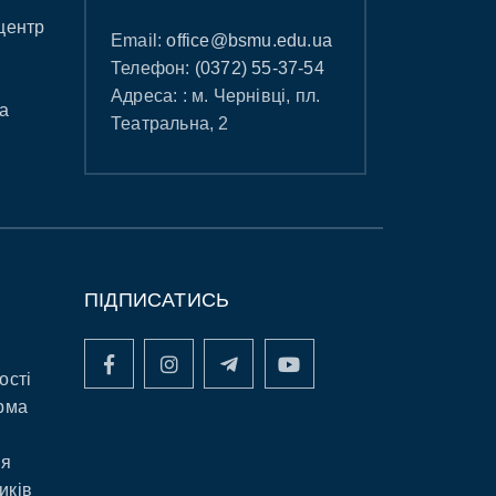
центр
Email:
office@bsmu.edu.ua
Телефон:
(0372) 55-37-54
Адреса: : м. Чернівці, пл.
а
Театральна, 2
ПІДПИСАТИСЬ
ості
рма
ня
иків