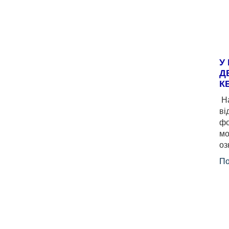
У
Д
К
На
ві
фо
мо
оз
По