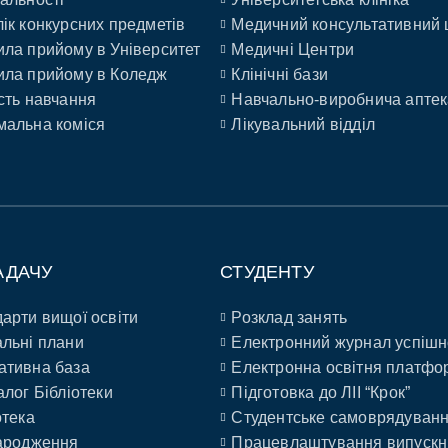
ік конкурсних предметів
Медичний консультативний 
ла прийому в Університет
Медичні Центри
ла прийому в Коледж
Клінічні бази
сть навчання
Навчально-виробнича аптек
альна коміся
Лікувальний відділ
АДАЧУ
СТУДЕНТУ
арти вищої освіти
Розклад занять
льні плани
Електронний журнал успішн
ативна база
Електронна освітня платфо
алог Бібліотеки
Підготовка до ЛІІ “Крок”
отека
Студентське самоврядуван
ародження
Працевлаштування випускн