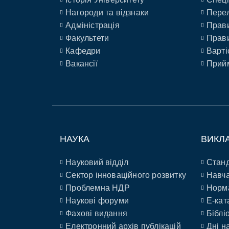
Нагороди та відзнаки
Перел
Адміністрація
Прави
Факультети
Прави
Кафедри
Варті
Вакансії
Прийм
НАУКА
ВИКЛ
Науковий відділ
Станд
Сектор інноваційного розвитку
Навча
Проблемна НДР
Норм
Наукові форуми
E-кат
Фахові видання
Біблі
Електронний архів публікацій
Дні н