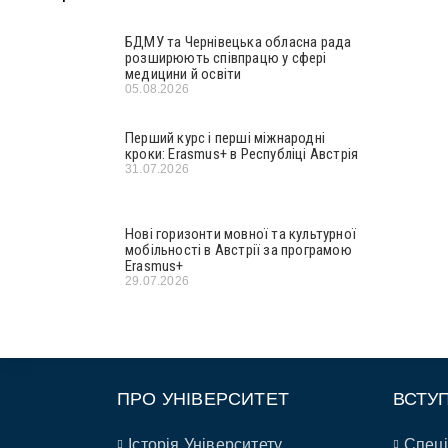
БДМУ та Чернівецька обласна рада
розширюють співпрацю у сфері
медицини й освіти
05.08.2026
Перший курс і перші міжнародні
кроки: Erasmus+ в Республіці Австрія
31.07.2026
Нові горизонти мовної та культурної
мобільності в Австрії за програмою
Erasmus+
29.07.2026
ПРО УНІВЕРСИТЕТ
ВСТУ
Історія Університету
Спеці