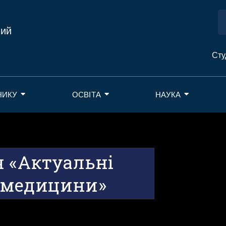
ний
Сту
НИКУ
ОСВІТА
НАУКА
я «Актуальні
 медицини»