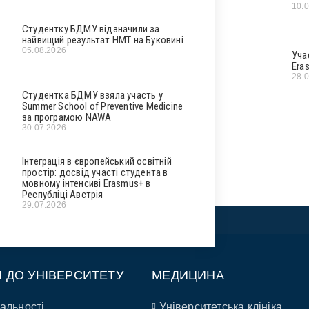
10.
Студентку БДМУ відзначили за
найвищий результат НМТ на Буковині
05.08.2026
Уча
Era
28.
Студентка БДМУ взяла участь у
Summer School of Preventive Medicine
за програмою NAWA
30.07.2026
Інтеграція в європейський освітній
простір: досвід участі студента в
мовному інтенсиві Erasmus+ в
Республіці Австрія
29.07.2026
П ДО УНІВЕРСИТЕТУ
МЕДИЦИНА
альності
Університетська клініка