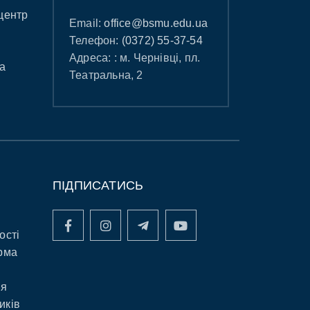
центр
Email:
office@bsmu.edu.ua
Телефон:
(0372) 55-37-54
Адреса: : м. Чернівці, пл.
а
Театральна, 2
ПІДПИСАТИСЬ
ості
рма
ня
иків