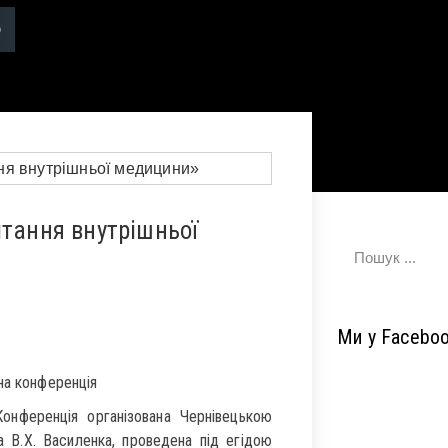
итання внутрішньої
Ми у Facebo
на конференція
Конференція організована Чернівецькою
а В.Х. Василенка, проведена під егідою