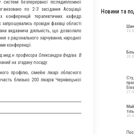
 у системі безперервної післядипломної
рганізовано по 2-3 засідання Асоціації
Новини та под
х конференцій терапевтичних кафедр
запрошувались провідні фахівці області
Шан
ивна видавнича діяльність, що дозволило
15.
ння з раціонального харчування, народної
ами конференції.
Біл
 д.мед.н професора Олександра Федіва. В
20.
аний на згадану посаду.
ного профілю, сімейні лікарі обласного
Сту
участь близько 200 лікарів Чернівецької
пра
Era
27.
Май
тіл
20.
Пос