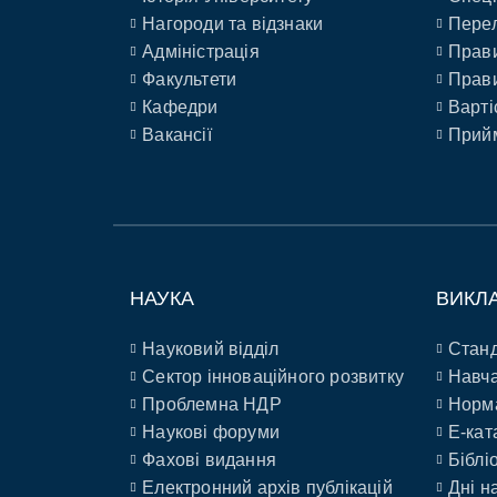
Нагороди та відзнаки
Перел
Адміністрація
Прави
Факультети
Прави
Кафедри
Варті
Вакансії
Прийм
НАУКА
ВИКЛ
Науковий відділ
Станд
Сектор інноваційного розвитку
Навча
Проблемна НДР
Норм
Наукові форуми
E-кат
Фахові видання
Біблі
Електронний архів публікацій
Дні н