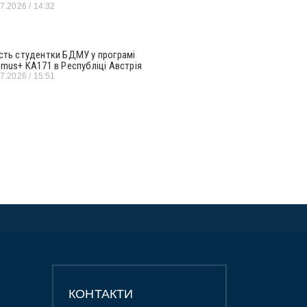
07.2026
14:32
сть студентки БДМУ у програмі
smus+ KA171 в Республіці Австрія
07.2026
15:51
КОНТАКТИ