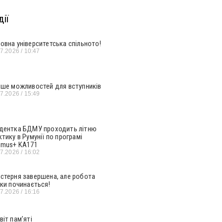
ії
овна університетська спільното!
07.2026
10:47
ьше можливостей для вступників
07.2026
15:49
дентка БДМУ проходить літню
ктику в Румунії по програмі
smus+ KA171
07.2026
16:02
стерня завершена, але робота
ьки починається!
07.2026
16:16
віт пам’яті