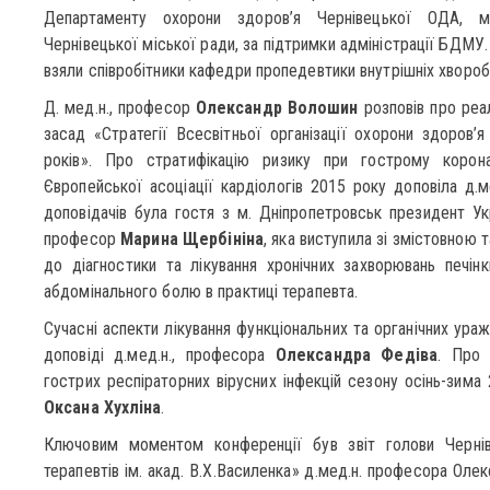
Департаменту охорони здоров’я Чернівецької ОДА, мі
Чернівецької міської ради, за підтримки адміністрації БДМУ. 
взяли співробітники кафедри пропедевтики внутрішніх хвороб
Д. мед.н., професор
Олександр Волошин
розповів про реал
засад «Стратегії Всесвітньої організації охорони здоров’
років». Про стратифікацію ризику при гострому корон
Європейської асоціації кардіологів 2015 року доповіла д.
доповідачів була гостя з м. Дніпропетровськ президент Укра
професор
Марина Щербініна
, яка виступила зі змістовною 
до діагностики та лікування хронічних захворювань печінк
абдомінального болю в практиці терапевта.
Сучасні аспекти лікування функціональних та органічних ура
доповіді д.мед.н., професора
Олександра Федіва
. Про 
гострих респіраторних вірусних інфекцій сезону осінь-зима
Оксана Хухліна
.
Ключовим моментом конференції був звіт голови Чернівец
терапевтів ім. акад. В.Х.Василенка» д.мед.н. професора Ол