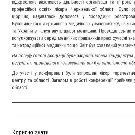
підкреслена важливість діяльності організації та її роль
професійної освіти лікарів Чернівецької області. Було о
щорічно, надавалась допомога у проведенні реєстрови
Буковинського державного медичного уныверситету, на яких 
та України в галузі внутрішньої медицини. Проводилась акт
популяризувати серед медичних працівників краю сучасні зна
та нетрадиційної медицини тощо. Звіт був схвалений учасник
На посаду голові Асоціації була запропонована кандидатура
результаті проведеного голосування він був одноголосно обр
До участі у конференції були запрошені лікарі терапевтич
центру та області. Загалом в роботі конференції прийняли 
області.
Корисно знати