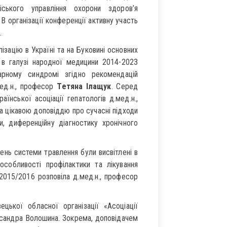
ського управління охорони здоров’я
В організації конференції активну участь
.
ізацію в Україні та на Буковині основних
я в галузі народної медицини 2014-2023
арному синдромі згідно рекомендацій
мед.н., професор
Тетяна Ілащук
. Серед
їнської асоціації гепатологів д.мед.н.,
та цікавою доповіддю про сучасні підходи
и, диференційну діагностику хронічного
жень системи травлення були висвітлені в
особливості профілактики та лікування
 2015/2016 розповіла д.мед.н., професор
ької обласної організації «Асоціації
ександра Волошина. Зокрема, доповідачем