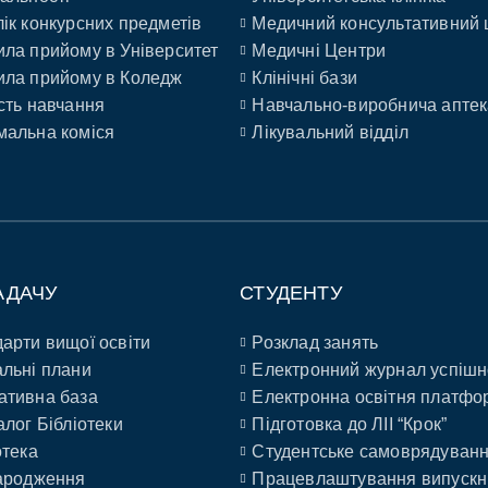
ік конкурсних предметів
Медичний консультативний 
ла прийому в Університет
Медичні Центри
ла прийому в Коледж
Клінічні бази
сть навчання
Навчально-виробнича аптек
альна коміся
Лікувальний відділ
АДАЧУ
СТУДЕНТУ
арти вищої освіти
Розклад занять
льні плани
Електронний журнал успішн
ативна база
Електронна освітня платфо
алог Бібліотеки
Підготовка до ЛІІ “Крок”
отека
Студентське самоврядуван
ародження
Працевлаштування випускн