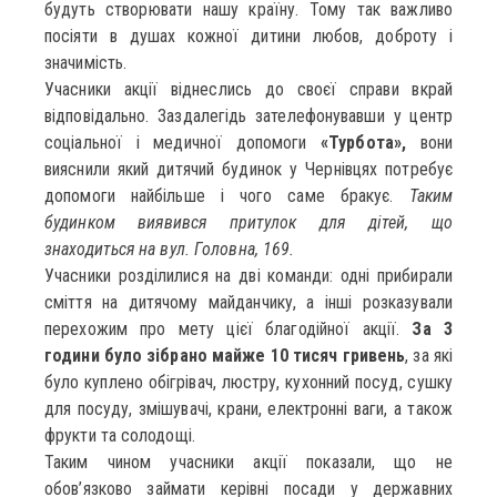
будуть створювати нашу країну. Тому так важливо
посіяти в душах кожної дитини любов, доброту і
значимість.
Учасники акції віднеслись до своєї справи вкрай
відповідально. Заздалегідь зателефонувавши у центр
соціальної і медичної допомоги
«Турбота»,
вони
вияснили який дитячий будинок у Чернівцях потребує
допомоги найбільше і чого саме бракує.
Таким
будинком виявився притулок для дітей, що
знаходиться на вул. Головна, 169.
Учасники розділилися на дві команди: одні прибирали
сміття на дитячому майданчику, а інші розказували
перехожим про мету цієї благодійної акції.
За 3
години було зібрано майже 10 тисяч гривень
, за які
було куплено обігрівач, люстру, кухонний посуд, сушку
для посуду, змішувачі, крани, електронні ваги, а також
фрукти та солодощі.
Таким чином учасники акції показали, що не
обов’язково займати керівні посади у державних