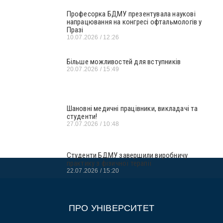
Професорка БДМУ презентувала наукові
напрацювання на конгресі офтальмологів у
Празі
10.07.2026
12:26
Більше можливостей для вступників
20.07.2026
15:49
Шановні медичні працівники, викладачі та
студенти!
27.07.2026
10:48
Студенти БДМУ завершили виробничу
практику з фізичної терапії
22.07.2026
15:20
ПРО УНІВЕРСИТЕТ