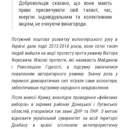
Добровольців сказано, що вони мають
право присвячувати свій талант, час,
енергію індивідуальним та колективним
акціям, не очікуючи винагороди.
Потужний поштовх розвитку волонтерського руху в
Україні дали події 2013-2014 років, коли сотні тисяч
людей вийшли на акції протесту проти режиму Віктора
Януковича. Масові протести, які називають Майданом
і Революцією Гідності, в підсумку закінчилися
поваленням авторитарного режиму. Значну роль у
перемозі демократичних сил зіграли саме волонтери,
забезпечивши підтримку народного невдоволення.
Після анексії Криму, внаслідок проведення «фейкових
виборів» в окремих районах Донецької і Луганської
областей, утворилися так звані ДНР та ЛНР. З метою
відновити український суверенітет на всій території
Донбасу в країні оголосили антитерористичну