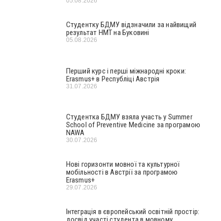
05.08.2026
Студентку БДМУ відзначили за найвищий
результат НМТ на Буковині
05.08.2026
Перший курс і перші міжнародні кроки:
Erasmus+ в Республіці Австрія
31.07.2026
Студентка БДМУ взяла участь у Summer
School of Preventive Medicine за програмою
NAWA
30.07.2026
Нові горизонти мовної та культурної
мобільності в Австрії за програмою
Erasmus+
29.07.2026
Інтеграція в європейський освітній простір:
досвід участі студента в мовному