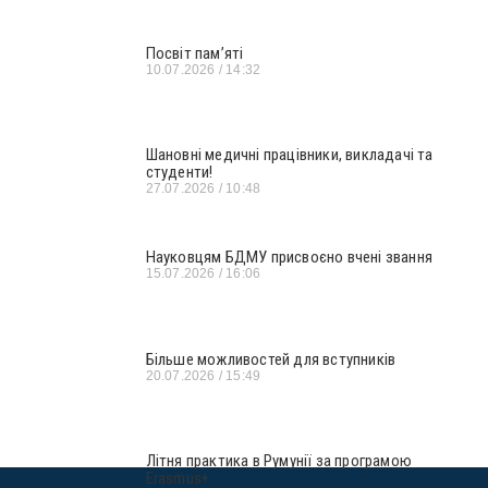
Посвіт пам’яті
10.07.2026
14:32
Шановні медичні працівники, викладачі та
студенти!
27.07.2026
10:48
Науковцям БДМУ присвоєно вчені звання
15.07.2026
16:06
Більше можливостей для вступників
20.07.2026
15:49
Літня практика в Румунії за програмою
Erasmus+